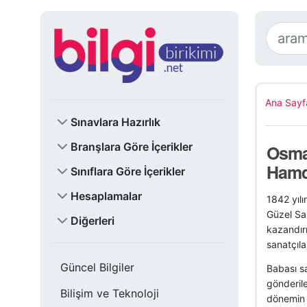
Ana Sayf
Sınavlara Hazırlık
Branşlara Göre İçerikler
Osma
Hamdi
Sınıflara Göre İçerikler
Hesaplamalar
1842 yıl
Güzel San
Diğerleri
kazandırm
sanatçıla
Güncel Bilgiler
Babası s
gönderil
Bilişim ve Teknoloji
dönemin ü