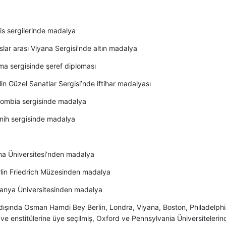
is sergilerinde madalya
lar arası Viyana Sergisi’nde altın madalya
a sergisinde şeref diploması
in Güzel Sanatlar Sergisi’nde iftihar madalyası
ombia sergisinde madalya
ih sergisinde madalya
na Üniversitesi’nden madalya
lin Friedrich Müzesinden madalya
anya Üniversitesinden madalya
dışında Osman Hamdi Bey Berlin, Londra, Viyana, Boston, Philadelphia
e enstitülerine üye seçilmiş, Oxford ve Pennsylvania Üniversitelerin