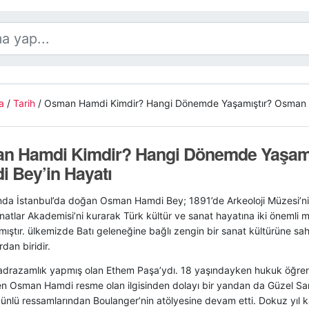
a
/
Tarih
/
Osman Hamdi Kimdir? Hangi Dönemde Yaşamıştır? Osman H
n Hamdi Kimdir? Hangi Dönemde Yaşam
 Bey’in Hayatı
ında İstanbul’da doğan Osman Hamdi Bey; 1891’de Arkeoloji Müzesi’ni
atlar Akademisi’ni kurarak Türk kültür ve sanat hayatına iki önemli
ıştır. ülkemizde Batı geleneğine bağlı zengin bir sanat kültürüne sah
rdan biridir.
adrazamlık yapmış olan Ethem Paşa’ydı. 18 yaşındayken hukuk öğrenim
en Osman Hamdi resme olan ilgisinden dolayı bir yandan da Güzel San
nlü ressamlarından Boulanger’nin atölyesine devam etti. Dokuz yıl kal