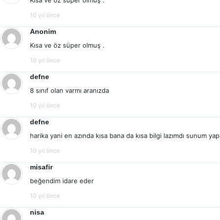
Kısa ve öz süper olmuş .
10 yıl önce
Anonim
Kısa ve öz süper olmuş .
10 yıl önce
defne
8 sınıf olan varmı aranızda
10 yıl önce
defne
harika yani en azında kısa bana da kısa bilgi lazımdı sunum ya
10 yıl önce
misafir
beğendim idare eder
10 yıl önce
nisa