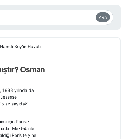
ARA
amdi Bey’in Hayatı
ıştır? Osman
, 1883 yılında da
 müessese
ip az sayıdaki
i için Paris’e
atlar Mektebi ile
dığı Paris’te yine