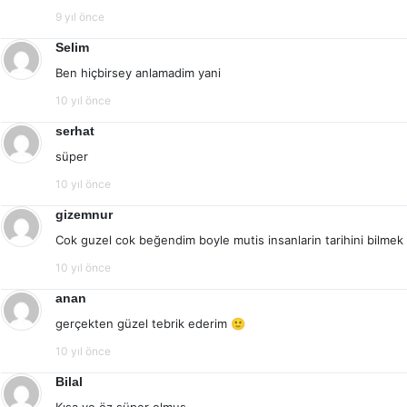
9 yıl önce
Selim
Ben hiçbirsey anlamadim yani
10 yıl önce
serhat
süper
10 yıl önce
gizemnur
Cok guzel cok beğendim boyle mutis insanlarin tarihini bilmek
10 yıl önce
anan
gerçekten güzel tebrik ederim 🙂
10 yıl önce
Bilal