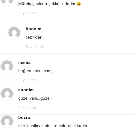
Müthiş çookk teşekkür ederim 😀
11 yıl önce
Anonim
Tebrikler
10 yıl önce
mania
beğenmedimmm:(
11 yıl önce
anonim
güzel yani…güzel!
11 yıl önce
busra
site inanilmaz bir site cok tesekkurler.