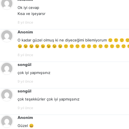
Ok iyi cevap
Kısa ve işeyarsr
8 yıl önce
Anonim
O kadar güzel olmuş ki ne diyeceğimi bilemiyorum 🙂 🙂 🙂 
😉 😉 😉 😉 😉 😉 😉 😉 🙂 🙂 🙂 🙂 🙂 🙂 🙂 🙂 🙂 🙂 🙂 
8 yıl önce
songül
çok iyi yapmışsınız
9 yıl önce
songül
çok teşekkürler çok iyi yapmışsınız
9 yıl önce
Anonim
Güzel 😀