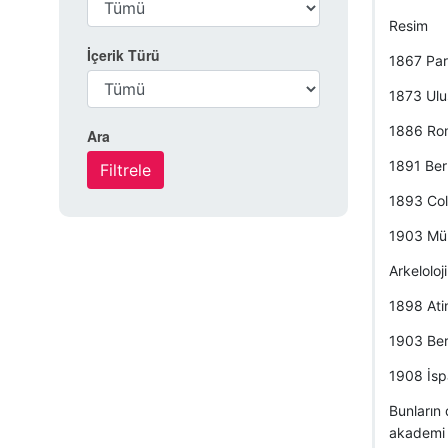
Resim
İçerik Türü
1867 Par
1873 Ulus
1886 Rom
Ara
1891 Berl
1893 Col
1903 Mün
Arkeloloji
1898 Ati
1903 Ber
1908 İsp
Bunların 
akademi v