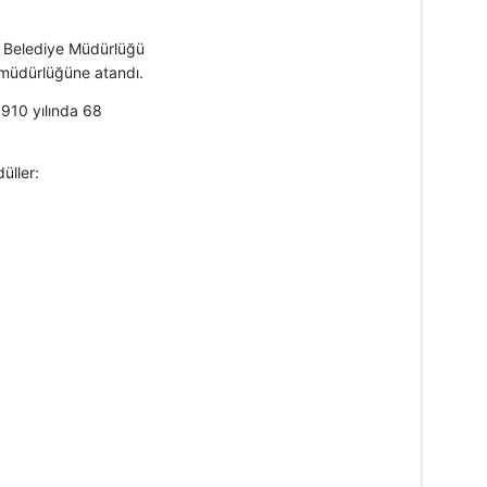
ü, Belediye Müdürlüğü
müdürlüğüne atandı.
910 yılında 68
üller: