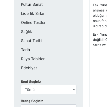
Kültür Sanat
Eski Yuna
alışması 
Liderlik Sırları
olduğumu
onun fan
Online Testler
ızdırap d
Sağlık
Eski Yuna
değildir
Sanat Tarihi
Stres ve 
Tarih
Rüya Tabirleri
Edebiyat
Sınıf Seçiniz
Branş Seçiniz