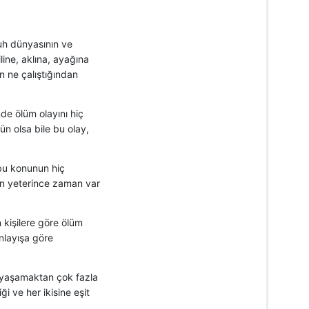
uh dünyasının ve
ine, aklına, ayağına
n ne çalıştığından
e ölüm olayını hiç
olsa bile bu olay,
 bu konunun hiç
in yeterince zaman var
 kişilere göre ölüm
nlayışa göre
 yaşamaktan çok fazla
i ve her ikisine eşit