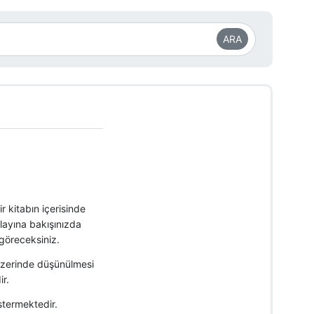
ARA
 kitabın içerisinde
layına bakışınızda
 göreceksiniz.
Üzerinde düşünülmesi
r.
östermektedir.