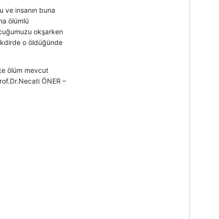
ğu ve insanın buna
ma ölümlü
ocuğumuzu okşarken
akdirde o öldüğünde
tçe ölüm mevcut
rof.Dr.Necati ÖNER –