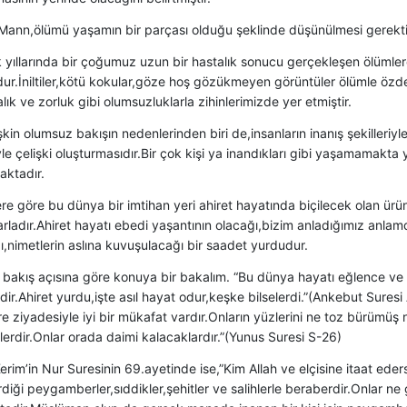
ann,ölümü yaşamın bir parçası olduğu şeklinde düşünülmesi gerektiğin
 yıllarında bir çoğumuz uzun bir hastalık sonucu gerçekleşen ölümler
ur.İniltiler,kötü kokular,göze hoş gözükmeyen görüntüler ölümle özd
alık ve zorluk gibi olumsuzluklarla zihinlerimizde yer etmiştir.
şkin olumsuz bakışın nedenlerinden biri de,insanların inanış şekilleriyl
iyle çelişki oluşturmasıdır.Bir çok kişi ya inandıkları gibi yaşamamakta 
ktadır.
lere göre bu dünya bir imtihan yeri ahiret hayatında biçilecek olan ürün
tarladır.Ahiret hayatı ebedi yaşantının olacağı,bizim anladığımız anl
,nimetlerin aslına kuvuşulacağı bir saadet yurdudur.
ir bakış açısına göre konuya bir bakalım. “Bu dünya hayatı eğlence v
dir.Ahiret yurdu,işte asıl hayat odur,keşke bilselerdi.”(Ankebut Suresi 
re ziyadesiyle iyi bir mükafat vardır.Onların yüzlerini ne toz bürümüş 
lerdir.Onlar orada daimi kalacaklardır.”(Yunus Suresi S-26)
erim’in Nur Suresinin 69.ayetinde ise,”Kim Allah ve elçisine itaat ederse
diği peygamberler,sıddikler,şehitler ve salihlerle beraberdir.Onlar ne 