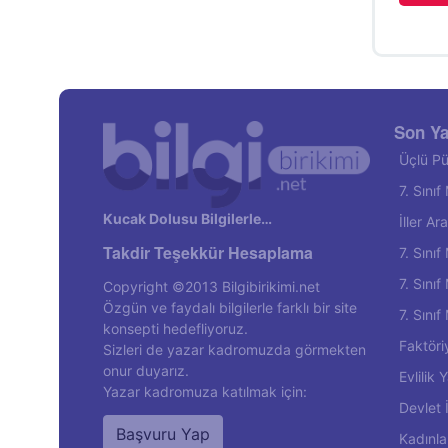
Son Ya
Üçlü Pü
7. Sını
Kucak Dolusu Bilgilerle…
İller A
Takdir Teşekkür Hesaplama
7. Sını
7. Sını
Copyright ©2013 Bilgibirikimi.net
Özgün ve faydalı bilgilerle farklı bir site
7. Sını
konsepti hedefliyoruz.
Faktöri
Sizleri de yazar kadromuzda görmekten
onur duyarız.
Evlilik
Yazar kadromuza katılmak için:
Devlet 
Başvuru Yap
Kadınla