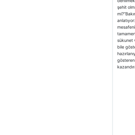
denilmek
şehit olm
mi?”Bakın
anlatıyor
mesafeniz
tamamen ş
sükunet v
bile göst
hazırlanı
gösteren 
kazandır