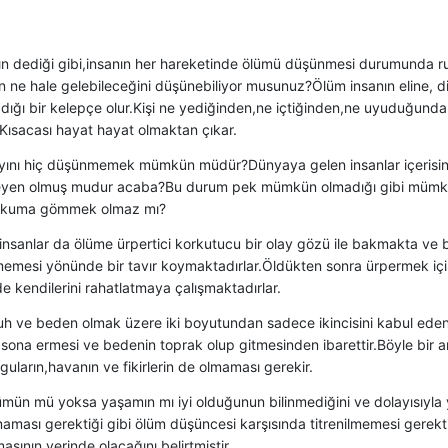
rın dediği gibi,insanın her hareketinde ölümü düşünmesi durumunda r
 ne hale gelebileceğini düşünebiliyor musunuz?Ölüm insanın eline, dil
dığı bir kelepçe olur.Kişi ne yediğinden,ne içtiğinden,ne uyuduğunda
.Kısacası hayat hayat olmaktan çıkar.
yını hiç düşünmemek mümkün müdür?Dünyaya gelen insanlar içerisind
en olmuş mudur acaba?Bu durum pek mümkün olmadığı gibi mümkün 
ı kuma gömmek olmaz mı?
 insanlar da ölüme ürpertici korkutucu bir olay gözü ile bakmakta ve
emesi yönünde bir tavır koymaktadırlar.Öldükten sonra ürpermek iç
e kendilerini rahatlatmaya çalışmaktadırlar.
uh ve beden olmak üzere iki boyutundan sadece ikincisini kabul eden
n sona ermesi ve bedenin toprak olup gitmesinden ibarettir.Böyle bir a
guların,havanın ve fikirlerin de olmaması gerekir.
ümün mü yoksa yaşamın mı iyi olduğunun bilinmediğini ve dolayısıyla
aması gerektiği gibi ölüm düşüncesi karşısında titrenilmemesi gerektiğ
asının yerinde olacağını belirtmiştir.