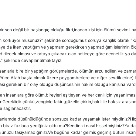
r son değil bir başlangıç olduğu fikri,inanan kişi için ölümü sevimli ha
 korkuyor musunuz?” şeklinde sorduğumuz soruya karşılık olarak “
nya da iken yaptığım ve yapmam gerekirken yapmadığım işlerimin öl
dirilecek olması ve ortaya çıkacak olan neticeye göre cennetlik ya d
.” şeklinde cevaplar almaktayız.
nsanlarla bire bir yaptığım görüşmelerde, ölümün arzu edilen ve zama
(Yüce Allah başta olmak üzere peygamberlere ve diğer sevdiklerine)
ası gereken bir olay olduğu düşüncesinin hakim olduğu kanısına vard
an insanlara göre ölüm,bireyleri eşitleyen ve her canlı için yaşanılması
Gereklidir çünkü,zenginle fakir ,güzelle çirkin,haklı ile haksız arasın
e sağlanacaktır.
k anlamda düşünüldüğünde sonsuza kadar yaşamak ister miydiniz?Hiç 
biraz fazlaca yediğiniz oldu mu?Kendinizi nasıl hissetmiştiniz?Ya da 
künüzü taşıyamadığınızı.Ve bugüne kadar gelmiş geçmiş bütün insanl