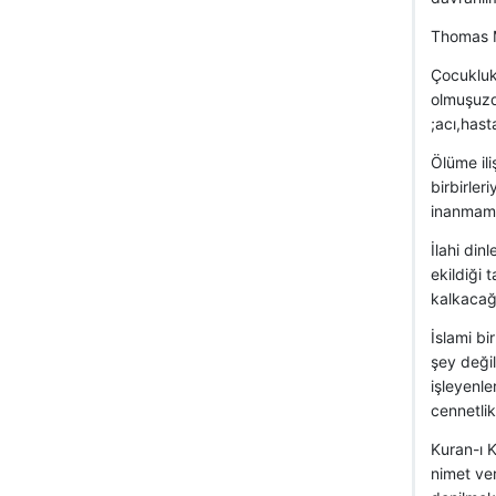
Thomas M
Çocukluk
olmuşuzd
;acı,hast
Ölüme ili
birbirler
inanmama
İlahi din
ekildiği 
kalkacağı
İslami b
şey değil
işleyenle
cennetlik
Kuran-ı K
nimet ver