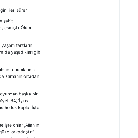
i ileri sürer.
e şahit
eşleşmiştir.Ölüm
e yaşam tarzlarını
ya da yaşadıkları gibi
lerin tohumlarının
amda zamanın ortadan
e oyundan başka bir
Ayet-64)”İyi iş
ne horluk kaplar.İşte
 işte onlar ,Allah’ın
güzel arkadaştır.”