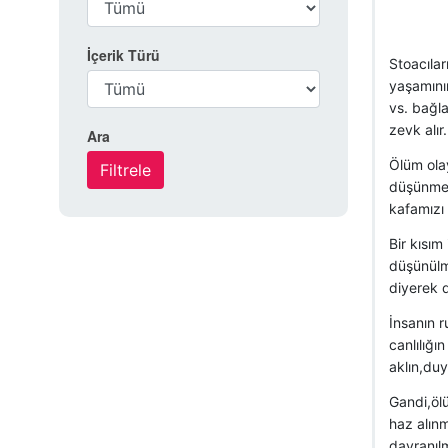
İçerik Türü
Stoacıla
yaşamının
vs. bağla
zevk alır
Ara
Ölüm ola
düşünmey
kafamız
Bir kısım
düşünülm
diyerek d
İnsanın r
canlılığı
aklın,duy
Gandi,öl
haz alınm
davranılm