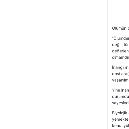
Ölümün bi
”Ölümden
değil dü
değerlen
olmamdır
İnançlı i
dostlara
yaşanılm
Yine inan
durumdur.
sayesind
Biyoloji
yemekten 
kendi yü