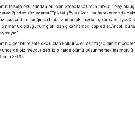
n’ın felsefe okullarından biri olan Stoacılar,ölümün tabii bir olay oldu
gerektiğinden söz ederler.”Epiktet şöyle diyor.’Her hareketimizde dai
zu,sonunda öleceğimizi hiçbir zaman aklımızdan çıkarmamalıyız.Ç
i bir mahluk olduğunu hiç akıldan çıkarmamak icap ed er.Ancak bu t
uymayız.’
n’ın diğer bir felsefe okulu olan Epikürcüler ise;”Yaşadığımız müdde
.Ölünce de biz mevcut değiliz o halde ölümü düşünmemek lazımdır.”(P
Din.İn.S-18)