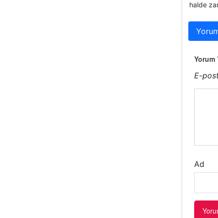
halde zam
Yorum
Yorum Y
E-post
Ad