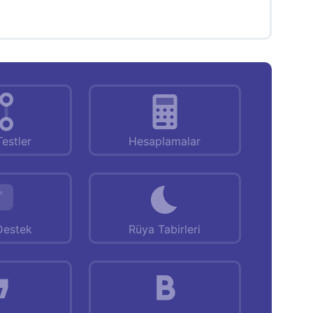
Testler
Hesaplamalar
Destek
Rüya Tabirleri