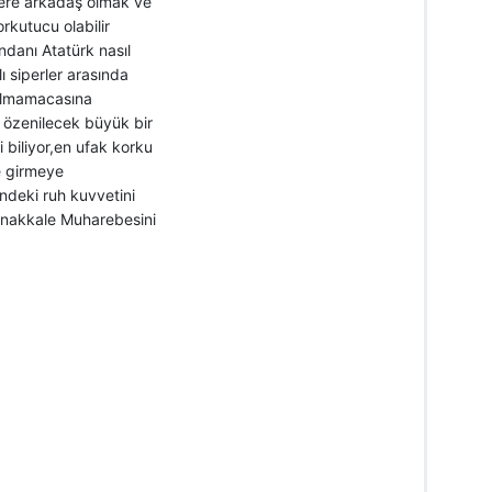
ere arkadaş olmak ve
rkutucu olabilir
danı Atatürk nasıl
 siperler arasında
tulmamacasına
r özenilecek büyük bir
 biliyor,en ufak korku
e girmeye
ndeki ruh kuvvetini
Çanakkale Muharebesini