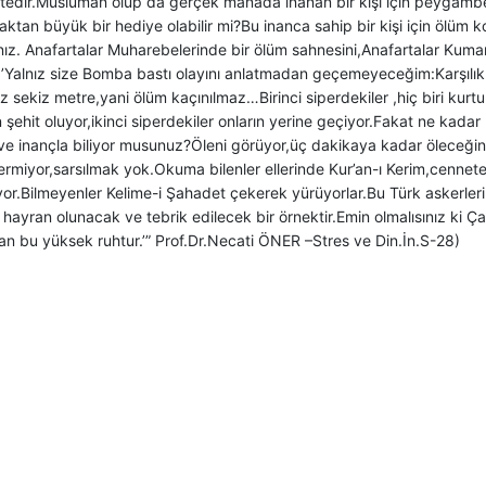
tedir.Müslüman olup da gerçek manada inanan bir kişi için peygamb
aktan büyük bir hediye olabilir mi?Bu inanca sahip bir kişi için ölüm ko
ız. Anafartalar Muharebelerinde bir ölüm sahnesini,Anafartalar Kuman
:’Yalnız size Bomba bastı olayını anlatmadan geçemeyeceğim:Karşılıklı
 sekiz metre,yani ölüm kaçınılmaz…Birinci siperdekiler ,hiç biri kur
ehit oluyor,ikinci siperdekiler onların yerine geçiyor.Fakat ne kada
e inançla biliyor musunuz?Öleni görüyor,üç dakikaya kadar öleceğini
ermiyor,sarsılmak yok.Okuma bilenler ellerinde Kur’an-ı Kerim,cennet
yor.Bilmeyenler Kelime-i Şahadet çekerek yürüyorlar.Bu Türk askerleri
hayran olunacak ve tebrik edilecek bir örnektir.Emin olmalısınız ki 
an bu yüksek ruhtur.’” Prof.Dr.Necati ÖNER –Stres ve Din.İn.S-28)