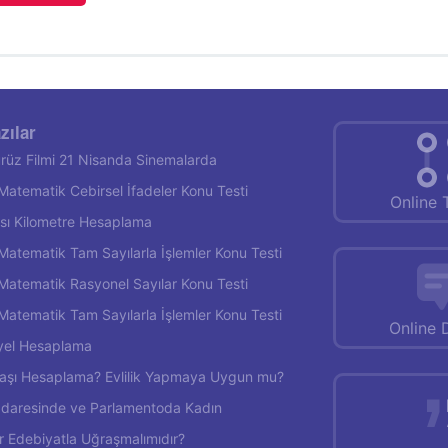
zılar
rüz Filmi 21 Nisanda Sinemalarda
f Matematik Cebirsel İfadeler Konu Testi
Online 
rası Kilometre Hesaplama
f Matematik Tam Sayılarla İşlemler Konu Testi
f Matematik Rasyonel Sayılar Konu Testi
f Matematik Tam Sayılarla İşlemler Konu Testi
Online 
yel Hesaplama
 Yaşı Hesaplama? Evlilik Yapmaya Uygun mu?
İdaresinde ve Parlamentoda Kadın
r Edebiyatla Uğraşmalımıdır?