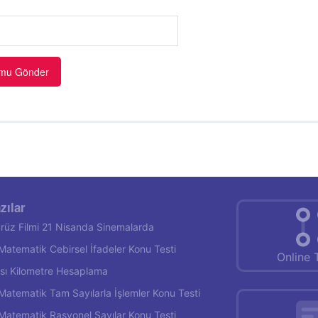
zılar
rüz Filmi 21 Nisanda Sinemalarda
f Matematik Cebirsel İfadeler Konu Testi
Online 
rası Kilometre Hesaplama
f Matematik Tam Sayılarla İşlemler Konu Testi
f Matematik Rasyonel Sayılar Konu Testi