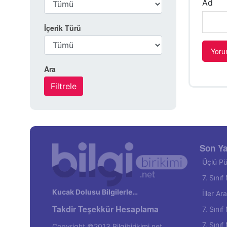
Ad
İçerik Türü
Ara
Son Ya
Üçlü Pü
7. Sını
Kucak Dolusu Bilgilerle…
İller A
Takdir Teşekkür Hesaplama
7. Sını
7. Sını
Copyright ©2013 Bilgibirikimi.net