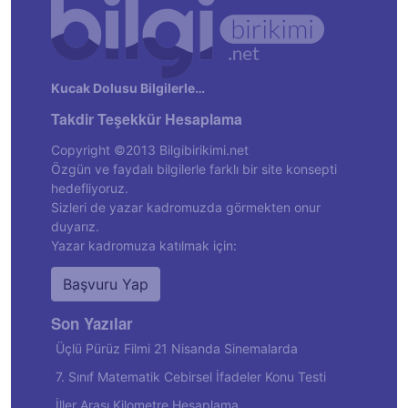
Kucak Dolusu Bilgilerle…
Takdir Teşekkür Hesaplama
Copyright ©2013 Bilgibirikimi.net
Özgün ve faydalı bilgilerle farklı bir site konsepti
hedefliyoruz.
Sizleri de yazar kadromuzda görmekten onur
duyarız.
Yazar kadromuza katılmak için:
Başvuru Yap
Son Yazılar
Üçlü Pürüz Filmi 21 Nisanda Sinemalarda
7. Sınıf Matematik Cebirsel İfadeler Konu Testi
İller Arası Kilometre Hesaplama