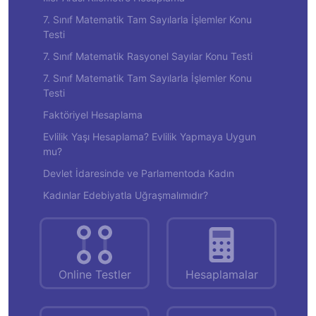
7. Sınıf Matematik Tam Sayılarla İşlemler Konu
Testi
7. Sınıf Matematik Rasyonel Sayılar Konu Testi
7. Sınıf Matematik Tam Sayılarla İşlemler Konu
Testi
Faktöriyel Hesaplama
Evlilik Yaşı Hesaplama? Evlilik Yapmaya Uygun
mu?
Devlet İdaresinde ve Parlamentoda Kadın
Kadınlar Edebiyatla Uğraşmalımıdır?
Online Testler
Hesaplamalar