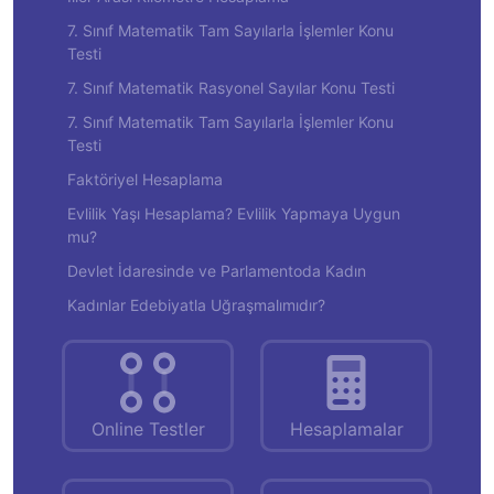
7. Sınıf Matematik Tam Sayılarla İşlemler Konu
Testi
7. Sınıf Matematik Rasyonel Sayılar Konu Testi
7. Sınıf Matematik Tam Sayılarla İşlemler Konu
Testi
Faktöriyel Hesaplama
Evlilik Yaşı Hesaplama? Evlilik Yapmaya Uygun
mu?
Devlet İdaresinde ve Parlamentoda Kadın
Kadınlar Edebiyatla Uğraşmalımıdır?
Online Testler
Hesaplamalar