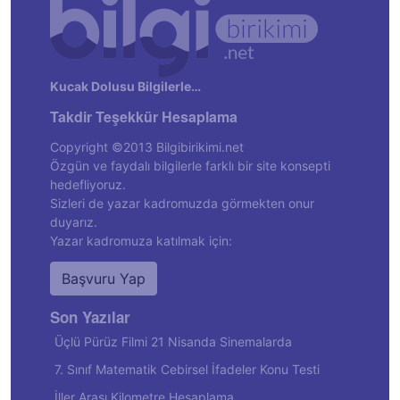
Kucak Dolusu Bilgilerle…
Takdir Teşekkür Hesaplama
Copyright ©2013 Bilgibirikimi.net
Özgün ve faydalı bilgilerle farklı bir site konsepti
hedefliyoruz.
Sizleri de yazar kadromuzda görmekten onur
duyarız.
Yazar kadromuza katılmak için:
Başvuru Yap
Son Yazılar
Üçlü Pürüz Filmi 21 Nisanda Sinemalarda
7. Sınıf Matematik Cebirsel İfadeler Konu Testi
İller Arası Kilometre Hesaplama