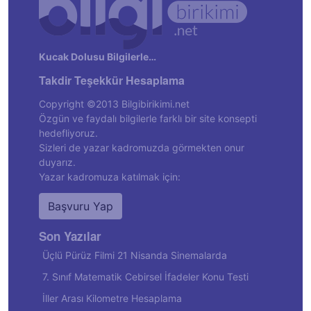
Kucak Dolusu Bilgilerle…
Takdir Teşekkür Hesaplama
Copyright ©2013 Bilgibirikimi.net
Özgün ve faydalı bilgilerle farklı bir site konsepti
hedefliyoruz.
Sizleri de yazar kadromuzda görmekten onur
duyarız.
Yazar kadromuza katılmak için:
Başvuru Yap
Son Yazılar
Üçlü Pürüz Filmi 21 Nisanda Sinemalarda
7. Sınıf Matematik Cebirsel İfadeler Konu Testi
İller Arası Kilometre Hesaplama