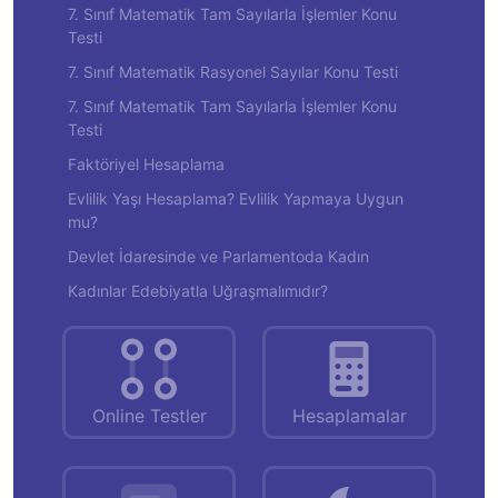
7. Sınıf Matematik Tam Sayılarla İşlemler Konu
Testi
7. Sınıf Matematik Rasyonel Sayılar Konu Testi
7. Sınıf Matematik Tam Sayılarla İşlemler Konu
Testi
Faktöriyel Hesaplama
Evlilik Yaşı Hesaplama? Evlilik Yapmaya Uygun
mu?
Devlet İdaresinde ve Parlamentoda Kadın
Kadınlar Edebiyatla Uğraşmalımıdır?
Online Testler
Hesaplamalar