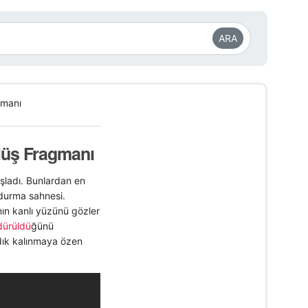
ARA
gmanı
lüş Fragmanı
şladı. Bunlardan en
durma sahnesi.
nın kanlı yüzünü gözler
dürüldü
ğünü
sadık kalınmaya özen