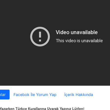
lar
Facebok İle Yorum Yap
İçerik Hakkında
azarken Türkçe Kurallarına Uyarak Yazınız Lütfen!