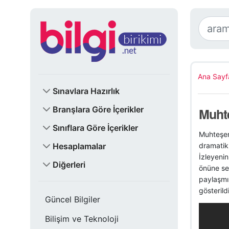
Ana Sayf
Sınavlara Hazırlık
Branşlara Göre İçerikler
Muht
Sınıflara Göre İçerikler
Muhteşem 
Hesaplamalar
dramatik
İzleyenin
Diğerleri
önüne ser
paylaşmış
gösterild
Güncel Bilgiler
Bilişim ve Teknoloji