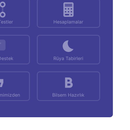
Testler
Hesaplamalar
Destek
Rüya Tabirleri
emimizden
Bilsem Hazırlık