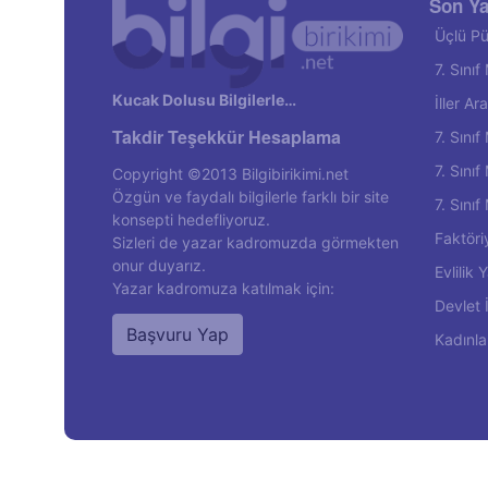
Son Ya
Üçlü Pü
7. Sını
Kucak Dolusu Bilgilerle…
İller A
Takdir Teşekkür Hesaplama
7. Sını
7. Sını
Copyright ©2013 Bilgibirikimi.net
Özgün ve faydalı bilgilerle farklı bir site
7. Sını
konsepti hedefliyoruz.
Faktöri
Sizleri de yazar kadromuzda görmekten
onur duyarız.
Evlilik
Yazar kadromuza katılmak için:
Devlet 
Başvuru Yap
Kadınla