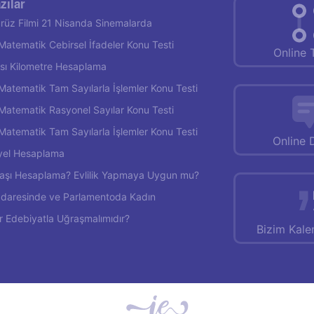
zılar
rüz Filmi 21 Nisanda Sinemalarda
f Matematik Cebirsel İfadeler Konu Testi
Online 
rası Kilometre Hesaplama
f Matematik Tam Sayılarla İşlemler Konu Testi
f Matematik Rasyonel Sayılar Konu Testi
f Matematik Tam Sayılarla İşlemler Konu Testi
Online 
yel Hesaplama
 Yaşı Hesaplama? Evlilik Yapmaya Uygun mu?
İdaresinde ve Parlamentoda Kadın
r Edebiyatla Uğraşmalımıdır?
Bizim Kal