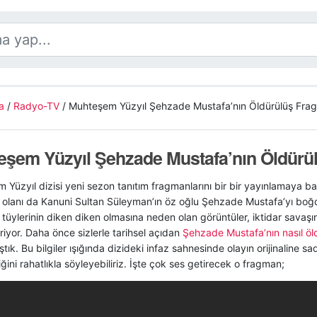
a
/
Radyo-TV
/
Muhteşem Yüzyıl Şehzade Mustafa’nın Öldürülüş Fra
eşem Yüzyıl Şehzade Mustafa’nın Öldürü
Yüzyıl dizisi yeni sezon tanıtım fragmanlarını bir bir yayınlamaya ba
 olanı da Kanuni Sultan Süleyman’ın öz oğlu Şehzade Mustafa’yı boğ
 tüylerinin diken diken olmasına neden olan görüntüler, iktidar savaşı
iyor. Daha önce sizlerle tarihsel açıdan
Şehzade Mustafa’nın nasıl öl
tık. Bu bilgiler ışığında dizideki infaz sahnesinde olayın orijinaline 
iğini rahatlıkla söyleyebiliriz. İşte çok ses getirecek o fragman;