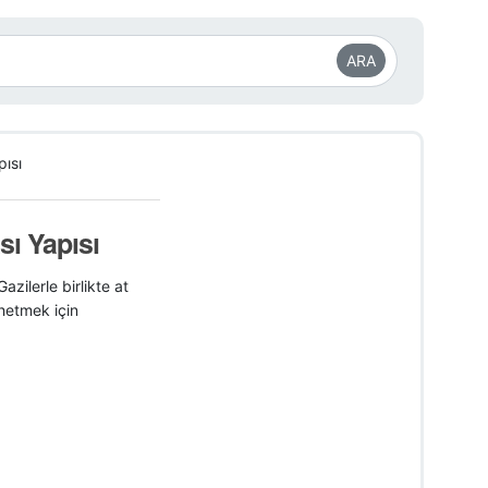
ARA
ısı
ı Yapısı
zilerle birlikte at
hetmek için