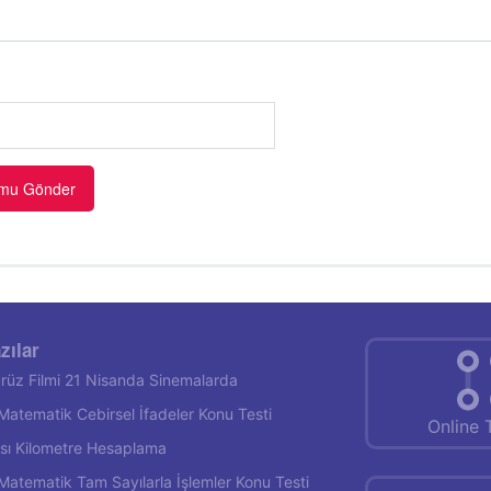
zılar
rüz Filmi 21 Nisanda Sinemalarda
f Matematik Cebirsel İfadeler Konu Testi
Online 
rası Kilometre Hesaplama
f Matematik Tam Sayılarla İşlemler Konu Testi