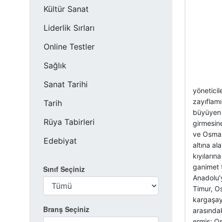
Kültür Sanat
Liderlik Sırları
Online Testler
Sağlık
Sanat Tarihi
yöneticil
zayıflamı
Tarih
büyüyen g
Rüya Tabirleri
girmesin
ve Osmanl
Edebiyat
altına al
kıyıların
ganimet t
Sınıf Seçiniz
Anadolu’y
Timur, Os
kargaşay
Branş Seçiniz
arasında
ermiş; Os