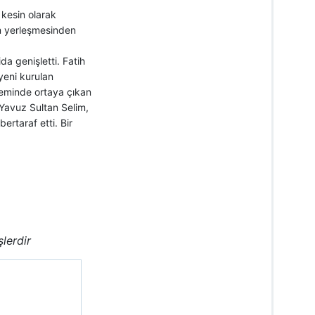
kesin olarak
m yerleşmesinden
a genişletti. Fatih
yeni kurulan
neminde ortaya çıkan
Yavuz Sultan Selim,
ertaraf etti. Bir
şlerdir