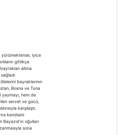
ı yürümektense, iyice
lıların gittikçe
ayrakları altına
 sağladı
lelerini bayraklarının
nistan, Bosna ve Tuna
et’i yaymayı, hem de
dilen servet ve gücü,
rısıyla karşılaştı.
nra kendisini
 Bayazıd’ın oğulları
azanmasıyla sona