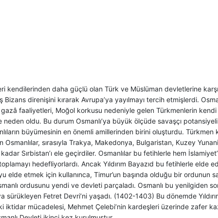
eri kendilerinden daha güçlü olan Türk ve Müslüman devletlerine karş
ş Bizans direnişini kırarak Avrupa’ya yayılmayı tercih etmişlerdi. Osman
azâ faaliyetleri, Moğol korkusu nedeniyle gelen Türkmenlerin kendi b
e neden oldu. Bu durum Osmanlı’ya büyük ölçüde savaşçı potansiyeli
ıların büyümesinin en önemli amillerinden birini oluşturdu. Türkmen kit
an Osmanlılar, sırasıyla Trakya, Makedonya, Bulgaristan, Kuzey Yuna
a kadar Sırbistan’ı ele geçirdiler. Osmanlılar bu fetihlerle hem İslamiy
oplamayı hedefliyorlardı. Ancak Yıldırım Bayazıd bu fetihlerle elde e
u elde etmek için kullanınca, Timur’un başında olduğu bir ordunun saldı
manlı ordusunu yendi ve devleti parçaladı. Osmanlı bu yenilgiden so
a sürükleyen Fetret Devri’ni yaşadı. (1402-1403) Bu dönemde Yıldırım
ki iktidar mücadelesi, Mehmet Çelebi’nin kardeşleri üzerinde zafer k
manlı Devleti ikinci kez kurulmuştur.