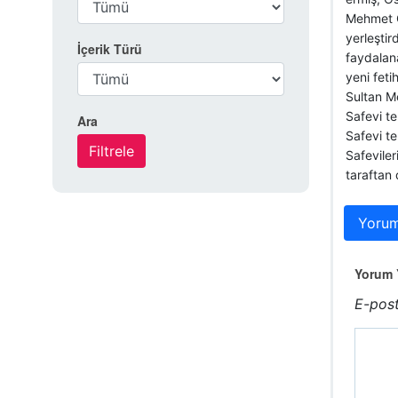
Mehmet Ç
yerleşti
İçerik Türü
faydalan
yeni feti
Sultan Me
Safevi te
Ara
Safevi t
Safeviler
taraftan 
Yorum
Yorum Y
E-post