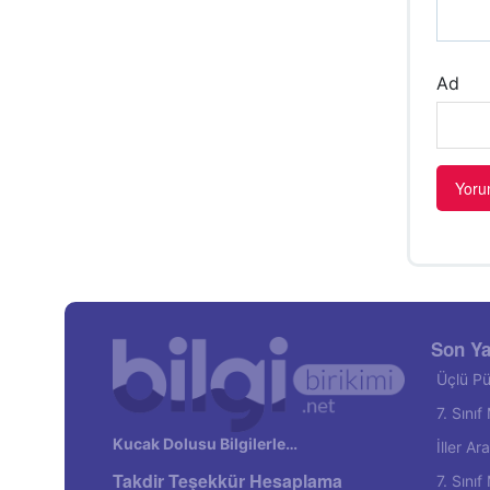
Ad
Son Ya
Üçlü Pü
7. Sını
Kucak Dolusu Bilgilerle…
İller A
Takdir Teşekkür Hesaplama
7. Sını