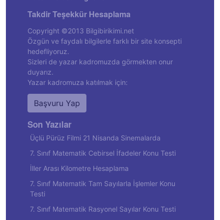
Takdir Teşekkür Hesaplama
Copyright ©2013 Bilgibirikimi.net
Özgün ve faydalı bilgilerle farklı bir site konsepti
hedefliyoruz.
Sizleri de yazar kadromuzda görmekten onur
duyarız.
Yazar kadromuza katılmak için:
Başvuru Yap
Son Yazılar
Üçlü Pürüz Filmi 21 Nisanda Sinemalarda
7. Sınıf Matematik Cebirsel İfadeler Konu Testi
İller Arası Kilometre Hesaplama
7. Sınıf Matematik Tam Sayılarla İşlemler Konu
Testi
7. Sınıf Matematik Rasyonel Sayılar Konu Testi