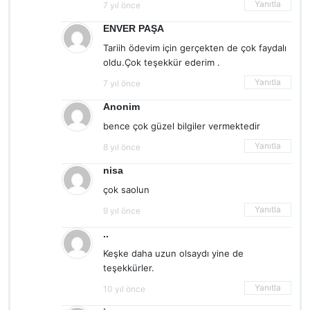
Yanıtla
7 yıl önce
ENVER PAŞA
Tariih ödevim için gerçekten de çok faydalı
oldu.Çok teşekkür ederim .
Yanıtla
7 yıl önce
Anonim
bence çok güzel bilgiler vermektedir
Yanıtla
8 yıl önce
nisa
çok saolun
Yanıtla
9 yıl önce
..
Keşke daha uzun olsaydı yine de
teşekkürler.
Yanıtla
10 yıl önce