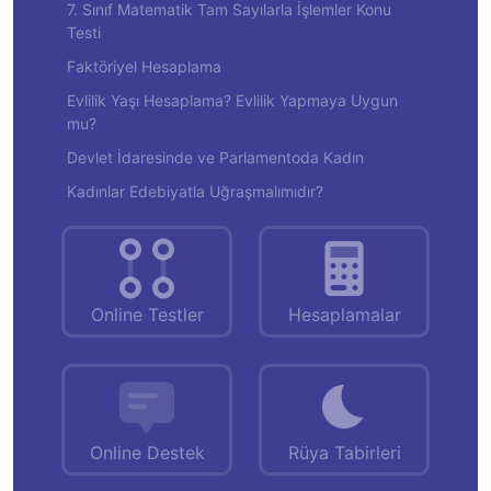
7. Sınıf Matematik Tam Sayılarla İşlemler Konu
Testi
Faktöriyel Hesaplama
Evlilik Yaşı Hesaplama? Evlilik Yapmaya Uygun
mu?
Devlet İdaresinde ve Parlamentoda Kadın
Kadınlar Edebiyatla Uğraşmalımıdır?
Online Testler
Hesaplamalar
Online Destek
Rüya Tabirleri