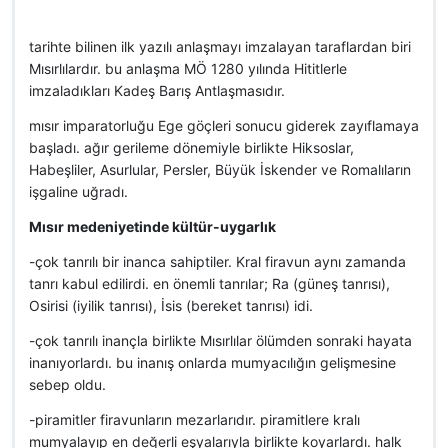
tarihte bilinen ilk yazılı anlaşmayı imzalayan taraflardan biri
Mısırlılardır. bu anlaşma MÖ 1280 yılında Hititlerle
imzaladıkları Kadeş Barış Antlaşmasıdır.
mısır imparatorluğu Ege göçleri sonucu giderek zayıflamaya
başladı. ağır gerileme dönemiyle birlikte Hiksoslar,
Habeşliler, Asurlular, Persler, Büyük İskender ve Romalıların
işgaline uğradı.
Mısır medeniyetinde kültür-uygarlık
-çok tanrılı bir inanca sahiptiler. Kral firavun aynı zamanda
tanrı kabul edilirdi. en önemli tanrılar; Ra (güneş tanrısı),
Osirisi (iyilik tanrısı), İsis (bereket tanrısı) idi.
-çok tanrılı inançla birlikte Mısırlılar ölümden sonraki hayata
inanıyorlardı. bu inanış onlarda mumyacılığın gelişmesine
sebep oldu.
-piramitler firavunların mezarlarıdır. piramitlere kralı
mumyalayıp en değerli eşyalarıyla birlikte koyarlardı. halk