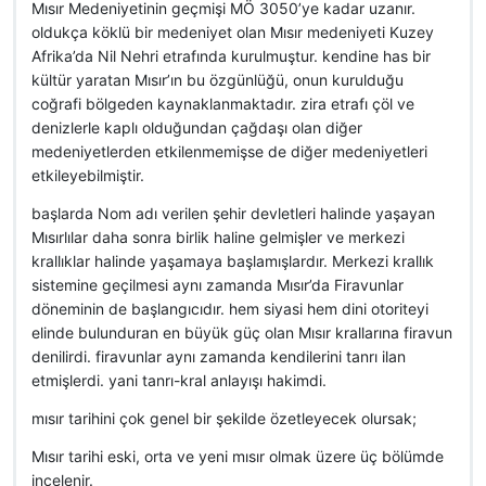
Mısır Medeniyetinin geçmişi MÖ 3050’ye kadar uzanır.
oldukça köklü bir medeniyet olan Mısır medeniyeti Kuzey
Afrika’da Nil Nehri etrafında kurulmuştur. kendine has bir
kültür yaratan Mısır’ın bu özgünlüğü, onun kurulduğu
coğrafi bölgeden kaynaklanmaktadır. zira etrafı çöl ve
denizlerle kaplı olduğundan çağdaşı olan diğer
medeniyetlerden etkilenmemişse de diğer medeniyetleri
etkileyebilmiştir.
başlarda Nom adı verilen şehir devletleri halinde yaşayan
Mısırlılar daha sonra birlik haline gelmişler ve merkezi
krallıklar halinde yaşamaya başlamışlardır. Merkezi krallık
sistemine geçilmesi aynı zamanda Mısır’da Firavunlar
döneminin de başlangıcıdır. hem siyasi hem dini otoriteyi
elinde bulunduran en büyük güç olan Mısır krallarına firavun
denilirdi. firavunlar aynı zamanda kendilerini tanrı ilan
etmişlerdi. yani tanrı-kral anlayışı hakimdi.
mısır tarihini çok genel bir şekilde özetleyecek olursak;
Mısır tarihi eski, orta ve yeni mısır olmak üzere üç bölümde
incelenir.