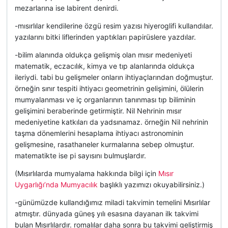
mezarlarına ise labirent denirdi.
-mısırlılar kendilerine özgü resim yazısı hiyeroglifi kullandılar.
yazılarını bitki liflerinden yaptıkları papirüslere yazdılar.
-bilim alanında oldukça gelişmiş olan mısır medeniyeti
matematik, eczacılık, kimya ve tıp alanlarında oldukça
ileriydi. tabi bu gelişmeler onların ihtiyaçlarından doğmuştur.
örneğin sınır tespiti ihtiyacı geometrinin gelişimini, ölülerin
mumyalanması ve iç organlarının tanınması tıp biliminin
gelişimini beraberinde getirmiştir. Nil Nehrinin mısır
medeniyetine katkıları da yadsınamaz. örneğin Nil nehrinin
taşma dönemlerini hesaplama ihtiyacı astronominin
gelişmesine, rasathaneler kurmalarına sebep olmuştur.
matematikte ise pi sayısını bulmuşlardır.
(Mısırlılarda mumyalama hakkında bilgi için
Mısır
Uygarlığı’nda Mumyacılık
başlıklı yazımızı okuyabilirsiniz.)
-günümüzde kullandığımız miladi takvimin temelini Mısırlılar
atmıştır. dünyada güneş yılı esasına dayanan ilk takvimi
bulan Mısırlılardır. romalılar daha sonra bu takvimi geliştirmiş