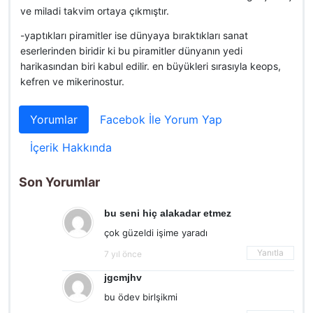
ve miladi takvim ortaya çıkmıştır.
-yaptıkları piramitler ise dünyaya bıraktıkları sanat
eserlerinden biridir ki bu piramitler dünyanın yedi
harikasından biri kabul edilir. en büyükleri sırasıyla keops,
kefren ve mikerinostur.
Yorumlar
Facebok İle Yorum Yap
İçerik Hakkında
Son Yorumlar
bu seni hiç alakadar etmez
çok güzeldi işime yaradı
Yanıtla
7 yıl önce
jgcmjhv
bu ödev birlşikmi