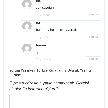
isa
çok savulun
Yanıtla
10 yıl önce
laz
bu öde v bana cok iyiyaradı
Yanıtla
13 yıl önce
hasan
iyi
Yanıtla
13 yıl önce
Yorum Yazarken Türkçe Kurallarına Uyarak Yazınız
Lütfen!
E-posta adresiniz yayınlanmayacak.
Gerekli
alanlar
ile işaretlenmişlerdir