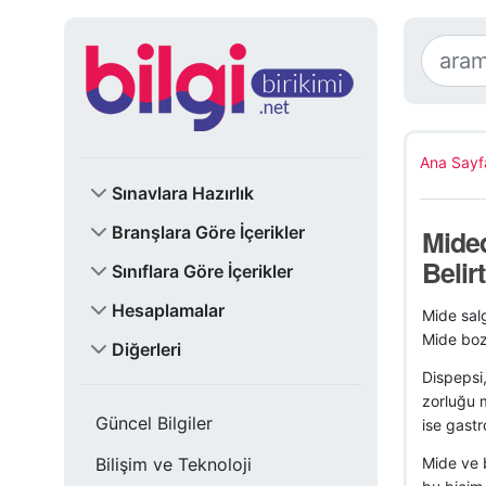
Ana Sayf
Sınavlara Hazırlık
Branşlara Göre İçerikler
Mided
Belirt
Sınıflara Göre İçerikler
Hesaplamalar
Mide salg
Mide bozu
Diğerleri
Dispepsi,
zorluğu m
Güncel Bilgiler
ise gastr
Bilişim ve Teknoloji
Mide ve b