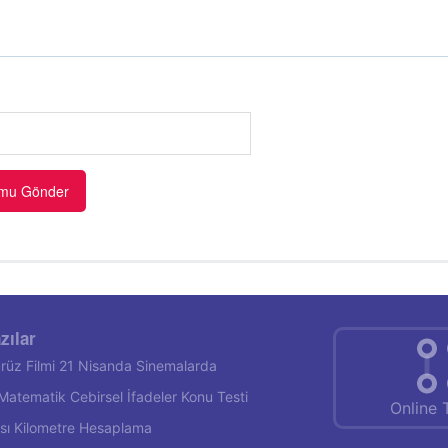
zılar
rüz Filmi 21 Nisanda Sinemalarda
f Matematik Cebirsel İfadeler Konu Testi
Online 
rası Kilometre Hesaplama