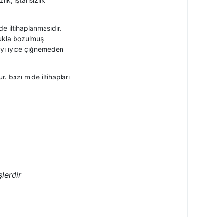
ık, iştahsızlık,
de iltihaplanmasıdır.
lukla bozulmuş
ayı iyice çiğnemeden
r. bazı mide iltihapları
şlerdir