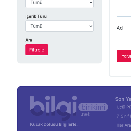
İçerik Türü
Ad
Ara
Son Ya
Üçlü Pü
7. Sını
Kucak Dolusu Bilgilerle…
İller A