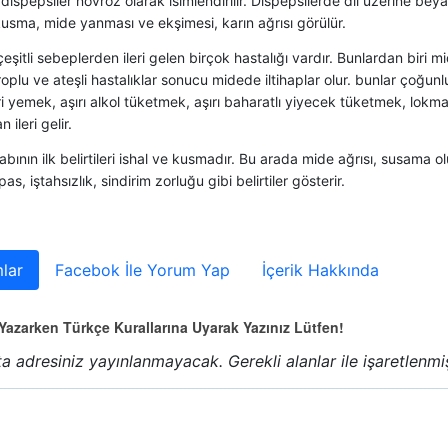
dispepsiler növroz olarak isimlendirilir. Dispepsilerde dil üzerine beyazl
kusma, mide yanması ve ekşimesi, karın ağrısı görülür.
eşitli sebeplerden ileri gelen birçok hastalığı vardır. Bunlardan biri mi
oplu ve ateşli hastalıklar sonucu midede iltihaplar olur. bunlar çoğun
 yemek, aşırı alkol tüketmek, aşırı baharatlı yiyecek tüketmek, lokm
 ileri gelir.
habının ilk belirtileri ishal ve kusmadır. Bu arada mide ağrısı, susama olu
as, iştahsızlık, sindirim zorluğu gibi belirtiler gösterir.
lar
Facebok İle Yorum Yap
İçerik Hakkında
azarken Türkçe Kurallarına Uyarak Yazınız Lütfen!
a adresiniz yayınlanmayacak.
Gerekli alanlar
ile işaretlenmi