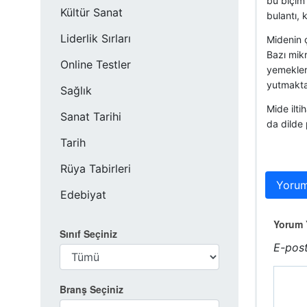
bu biçim 
Kültür Sanat
bulantı, 
Liderlik Sırları
Midenin ç
Bazı mikr
Online Testler
yemekleri
yutmaktan
Sağlık
Mide ilti
Sanat Tarihi
da dilde p
Tarih
Rüya Tabirleri
Yorum
Edebiyat
Yorum Y
Sınıf Seçiniz
E-post
Branş Seçiniz