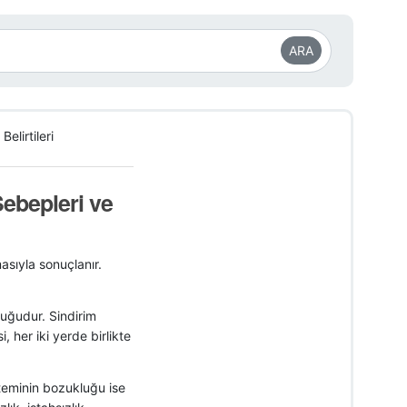
ARA
elirtileri
Sebepleri ve
asıyla sonuçlanır.
luğudur. Sindirim
 her iki yerde birlikte
steminin bozukluğu ise