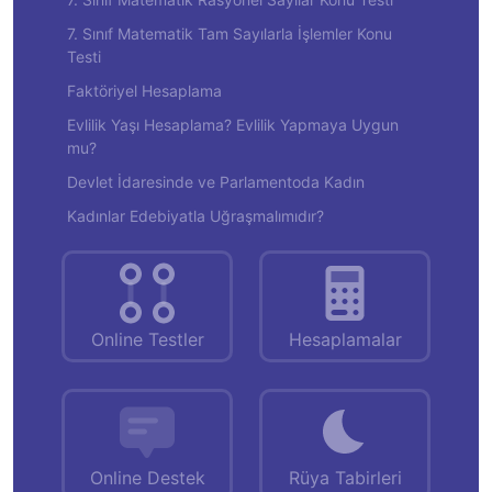
7. Sınıf Matematik Tam Sayılarla İşlemler Konu
Testi
Faktöriyel Hesaplama
Evlilik Yaşı Hesaplama? Evlilik Yapmaya Uygun
mu?
Devlet İdaresinde ve Parlamentoda Kadın
Kadınlar Edebiyatla Uğraşmalımıdır?
Online Testler
Hesaplamalar
Online Destek
Rüya Tabirleri