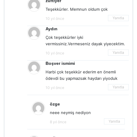
züftiyer
Teşekkürler. Memnun oldum çok
Yanıtla
10 yıl önce
Aydın
Çok teşekkürler iyki
vermissiniz.Vermeseniz dayak yiyecektim.
Yanıtla
10 yıl önce
Boşver ismimi
Harbi çok teşekkür ederim en önemli
ödevdi bu yapmazsak haydarı yiyoduk
Yanıtla
10 yıl önce
özge
neee neymiş nediyon
Yanıtla
8 yıl önce