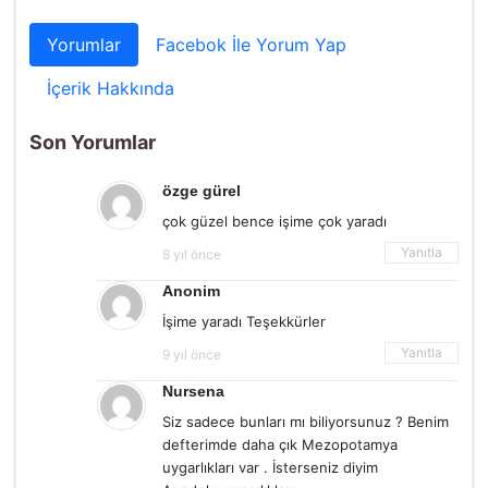
Yorumlar
Facebok İle Yorum Yap
İçerik Hakkında
Son Yorumlar
özge gürel
çok güzel bence işime çok yaradı
Yanıtla
8 yıl önce
Anonim
İşime yaradı Teşekkürler
Yanıtla
9 yıl önce
Nursena
Siz sadece bunları mı biliyorsunuz ? Benim
defterimde daha çık Mezopotamya
uygarlıkları var . İsterseniz diyim