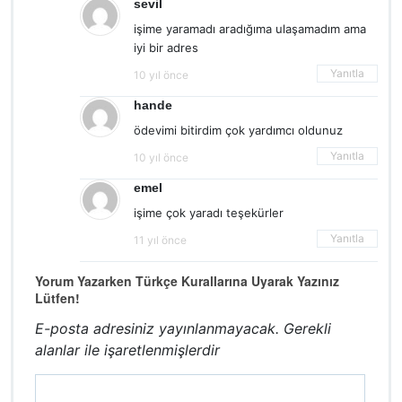
sevil
işime yaramadı aradığıma ulaşamadım ama
iyi bir adres
Yanıtla
10 yıl önce
hande
ödevimi bitirdim çok yardımcı oldunuz
Yanıtla
10 yıl önce
emel
işime çok yaradı teşekürler
Yanıtla
11 yıl önce
Yorum Yazarken Türkçe Kurallarına Uyarak Yazınız
Lütfen!
E-posta adresiniz yayınlanmayacak.
Gerekli
alanlar
ile işaretlenmişlerdir