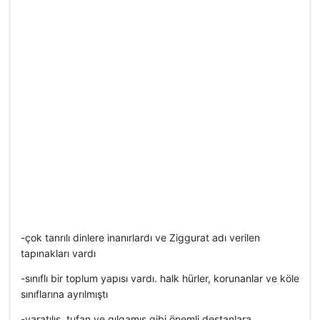
-çok tanrılı dinlere inanırlardı ve Ziggurat adı verilen
tapınakları vardı
-sınıflı bir toplum yapısı vardı. halk hürler, korunanlar ve köle
sınıflarına ayrılmıştı
-yaratılış, tufan ve gılgamış gibi önemli destanlara