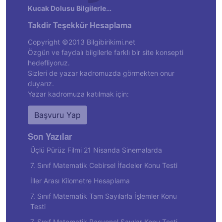
Kucak Dolusu Bilgilerle…
Takdir Teşekkür Hesaplama
Copyright ©2013 Bilgibirikimi.net
Özgün ve faydalı bilgilerle farklı bir site konsepti
hedefliyoruz.
Sizleri de yazar kadromuzda görmekten onur
duyarız.
Yazar kadromuza katılmak için:
Başvuru Yap
Son Yazılar
Üçlü Pürüz Filmi 21 Nisanda Sinemalarda
7. Sınıf Matematik Cebirsel İfadeler Konu Testi
İller Arası Kilometre Hesaplama
7. Sınıf Matematik Tam Sayılarla İşlemler Konu
Testi
7. Sınıf Matematik Rasyonel Sayılar Konu Testi