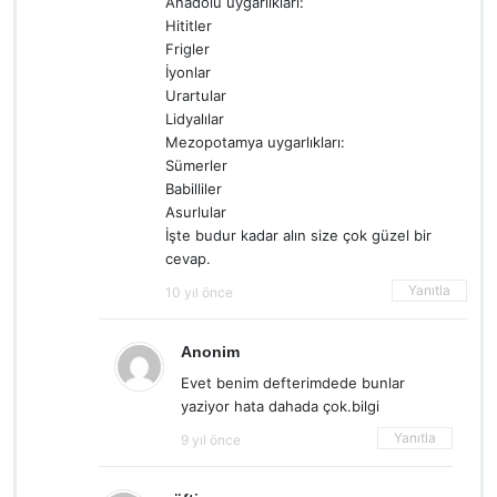
Anadolu uygarlıkları:
Hititler
Frigler
İyonlar
Urartular
Lidyalılar
Mezopotamya uygarlıkları:
Sümerler
Babilliler
Asurlular
İşte budur kadar alın size çok güzel bir
cevap.
Yanıtla
10 yıl önce
Anonim
Evet benim defterimdede bunlar
yaziyor hata dahada çok.bilgi
Yanıtla
9 yıl önce