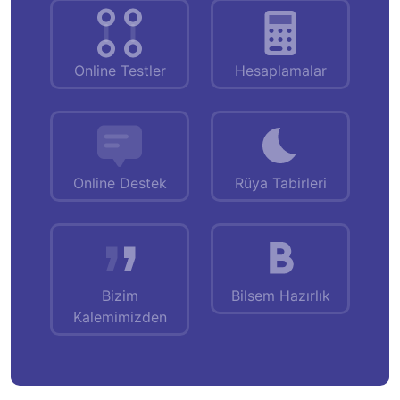
Online Testler
Hesaplamalar
Online Destek
Rüya Tabirleri
Bizim
Bilsem Hazırlık
Kalemimizden