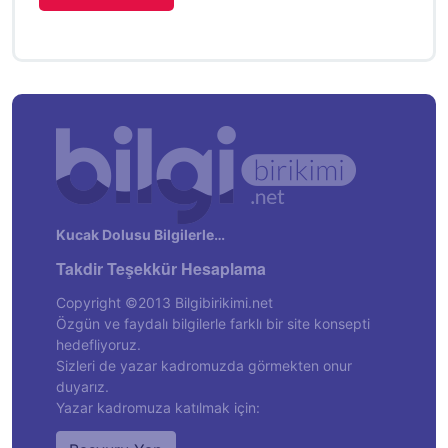
Kucak Dolusu Bilgilerle…
Takdir Teşekkür Hesaplama
Copyright ©2013 Bilgibirikimi.net
Özgün ve faydalı bilgilerle farklı bir site konsepti
hedefliyoruz.
Sizleri de yazar kadromuzda görmekten onur
duyarız.
Yazar kadromuza katılmak için: