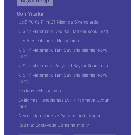
Başvuru Yap
Son Yazılar
Üçlü Pürüz Filmi 21 Nisanda Sinemalarda
7. Sınıf Matematik Cebirsel İfadeler Konu Testi
İller Arası Kilometre Hesaplama
7. Sınıf Matematik Tam Sayılarla İşlemler Konu
Testi
7. Sınıf Matematik Rasyonel Sayılar Konu Testi
7. Sınıf Matematik Tam Sayılarla İşlemler Konu
Testi
Faktöriyel Hesaplama
Evlilik Yaşı Hesaplama? Evlilik Yapmaya Uygun
mu?
Devlet İdaresinde ve Parlamentoda Kadın
Kadınlar Edebiyatla Uğraşmalımıdır?