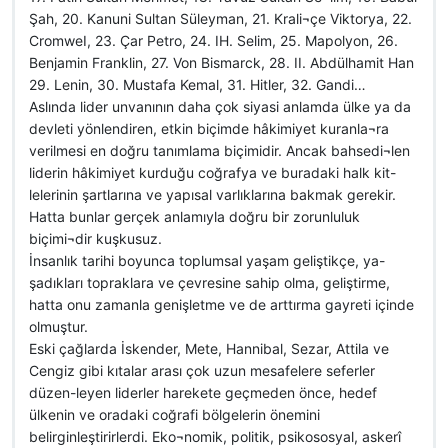
Şah, 20. Kanuni Sultan Süleyman, 21. Krali¬çe Viktorya, 22.
CromweI, 23. Çar Petro, 24. IH. Selim, 25. Mapolyon, 26.
Benjamin Franklin, 27. Von Bismarck, 28. II. Abdülhamit Han
29. Lenin, 30. Mustafa Kemal, 31. Hitler, 32. Gandi…
Aslında lider unvanının daha çok siyasi anlamda ülke ya da
devleti yönlendiren, etkin biçimde hâkimiyet kuranla¬ra
verilmesi en doğru tanımlama biçimidir. Ancak bahsedi¬len
liderin hâkimiyet kurduğu coğrafya ve buradaki halk kit-
lelerinin şartlarına ve yapısal varlıklarına bakmak gerekir.
Hatta bunlar gerçek anlamıyla doğru bir zorunluluk
biçimi¬dir kuşkusuz.
İnsanlık tarihi boyunca toplumsal yaşam geliştikçe, ya-
şadıkları topraklara ve çevresine sahip olma, geliştirme,
hatta onu zamanla genişletme ve de arttırma gayreti içinde
olmuştur.
Eski çağlarda İskender, Mete, Hannibal, Sezar, Attila ve
Cengiz gibi kıtalar arası çok uzun mesafelere seferler
düzen-leyen liderler harekete geçmeden önce, hedef
ülkenin ve oradaki coğrafi bölgelerin önemini
belirginleştirirlerdi. Eko¬nomik, politik, psikososyal, askerî