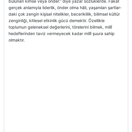
bulunan kimse veya önder.” diye yazar sözlüklerde. Fakat
gerçek anlamıyla liderlik, önder olma hâli, yaşanılan şartlar-
daki çok zengin kişisel nitelikler, beceriklilik, bilimsel kültür
zenginliği, kitlesel etkinlik gücü demektir. Özellikle
toplumun geleneksel değerlerini, törelerini bilmek, millî
hedeflerinden taviz vermeyecek kadar millî şuura sahip
olmaktır.