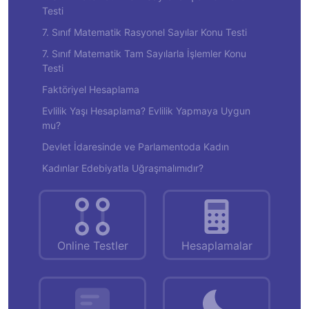
Testi
7. Sınıf Matematik Rasyonel Sayılar Konu Testi
7. Sınıf Matematik Tam Sayılarla İşlemler Konu
Testi
Faktöriyel Hesaplama
Evlilik Yaşı Hesaplama? Evlilik Yapmaya Uygun
mu?
Devlet İdaresinde ve Parlamentoda Kadın
Kadınlar Edebiyatla Uğraşmalımıdır?
Online Testler
Hesaplamalar