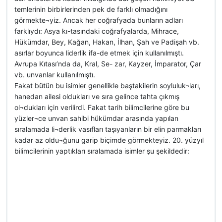
temlerinin birbirlerinden pek de farklı olmadığını
görmekte¬yiz. Ancak her coğrafyada bunların adları
farklıydı: Asya kı-tasındaki coğrafyalarda, Mihrace,
Hükümdar, Bey, Kağan, Hakan, İlhan, Şah ve Padişah vb.
asırlar boyunca liderlik ifa-de etmek için kullanılmıştı.
Avrupa Kıtası’nda da, Kral, Se- zar, Kayzer, İmparator, Çar
vb. unvanlar kullanılmıştı.
Fakat bütün bu isimler genellikle baştakilerin soyluluk¬ları,
hanedan ailesi oldukları ve sıra gelince tahta çıkmış
ol¬dukları için verilirdi. Fakat tarih bilimcilerine göre bu
yüzler¬ce unvan sahibi hükümdar arasında yapılan
sıralamada li¬derlik vasıfları taşıyanların bir elin parmakları
kadar az oldu¬ğunu garip biçimde görmekteyiz. 20. yüzyıl
bilimcilerinin yaptıkları sıralamada isimler şu şekildedir: