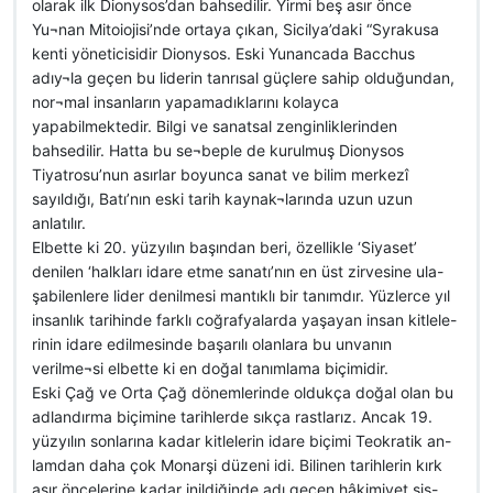
olarak ilk Dionysos’dan bahsedilir. Yirmi beş asır önce
Yu¬nan Mitoiojisi’nde ortaya çıkan, Sicilya’daki “Syrakusa
kenti yöneticisidir Dionysos. Eski Yunancada Bacchus
adıy¬la geçen bu liderin tanrısal güçlere sahip olduğundan,
nor¬mal insanların yapamadıklarını kolayca
yapabilmektedir. Bilgi ve sanatsal zenginliklerinden
bahsedilir. Hatta bu se¬beple de kurulmuş Dionysos
Tiyatrosu’nun asırlar boyunca sanat ve bilim merkezî
sayıldığı, Batı’nın eski tarih kaynak¬larında uzun uzun
anlatılır.
Elbette ki 20. yüzyılın başından beri, özellikle ‘Siyaset’
denilen ‘halkları idare etme sanatı’nın en üst zirvesine ula-
şabilenlere lider denilmesi mantıklı bir tanımdır. Yüzlerce yıl
insanlık tarihinde farklı coğrafyalarda yaşayan insan kitlele-
rinin idare edilmesinde başarılı olanlara bu unvanın
verilme¬si elbette ki en doğal tanımlama biçimidir.
Eski Çağ ve Orta Çağ dönemlerinde oldukça doğal olan bu
adlandırma biçimine tarihlerde sıkça rastlarız. Ancak 19.
yüzyılın sonlarına kadar kitlelerin idare biçimi Teokratik an-
lamdan daha çok Monarşi düzeni idi. Bilinen tarihlerin kırk
asır öncelerine kadar inildiğinde adı geçen hâkimiyet sis-