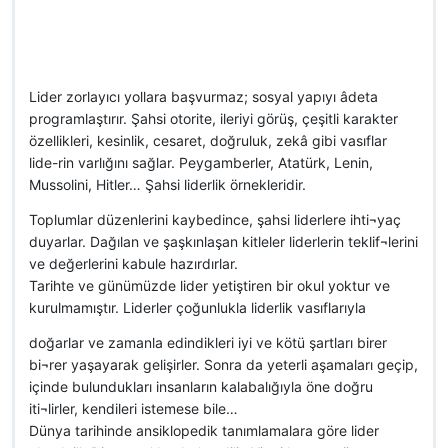
Lider zorlayıcı yollara başvurmaz; sosyal yapıyı âdeta
programlaştırır. Şahsi otorite, ileriyi görüş, çeşitli karakter
özellikleri, kesinlik, cesaret, doğruluk, zekâ gibi vasıflar
lide-rin varlığını sağlar. Peygamberler, Atatürk, Lenin,
Mussolini, Hitler… Şahsi liderlik örnekleridir.
Toplumlar düzenlerini kaybedince, şahsi liderlere ihti¬yaç
duyarlar. Dağılan ve şaşkınlaşan kitleler liderlerin teklif¬lerini
ve değerlerini kabule hazırdırlar.
Tarihte ve günümüzde lider yetiştiren bir okul yoktur ve
kurulmamıştır. Liderler çoğunlukla liderlik vasıflarıyla
doğarlar ve zamanla edindikleri iyi ve kötü şartları birer
bi¬rer yaşayarak gelişirler. Sonra da yeterli aşamaları geçip,
içinde bulundukları insanların kalabalığıyla öne doğru
iti¬lirler, kendileri istemese bile…
Dünya tarihinde ansiklopedik tanımlamalara göre lider