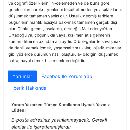
ve coğrafi özelliklerini in¬celemeden ve de buna göre
gerekli olan hareket yönlerini tespit etmeden yola çıktıklarını
düşünmek tamamen yanlış olur. Üstelik geçmiş tarihlere
bugünlerin mantık açısıyla bak¬mak tamamen gerçek dışı
olur. Çünkü geçmiş asırlarda, ör¬neğin Makedonya’dan
Ortadoğu’ya, çoğunlukla yaya, kıs¬men atla gelmenin
zaman dilimi en azından altı aydır. O böl¬gelerde savaşmak
da dahil, yemek içmek, yaşamsal zorluk¬lar, lojistik imkanlar
gibi yüzlerce durumun nasıl oluşturula- bildiğini düşünmek
hatta, hayal etmek bile mümkün değildir.
Yorumlar
Facebok İle Yorum Yap
İçerik Hakkında
Yorum Yazarken Türkçe Kurallarına Uyarak Yazınız
Lütfen!
E-posta adresiniz yayınlanmayacak.
Gerekli
alanlar
ile işaretlenmişlerdir