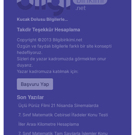
Kucak Dolusu Bilgilerle…
Takdir Teşekkür Hesaplama
Copyright ©2013 Bilgibirikimi.net
Özgün ve faydalı bilgilerle farklı bir site konsepti
hedefliyoruz.
Sizleri de yazar kadromuzda görmekten onur
duyarız.
Yazar kadromuza katılmak için:
Başvuru Yap
Son Yazılar
Üçlü Pürüz Filmi 21 Nisanda Sinemalarda
7. Sınıf Matematik Cebirsel İfadeler Konu Testi
İller Arası Kilometre Hesaplama
7. Sınıf Matematik Tam Sayılarla İşlemler Konu