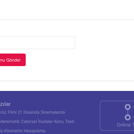
zılar
rüz Filmi 21 Nisanda Sinemalarda
f Matematik Cebirsel İfadeler Konu Testi
Online 
rası Kilometre Hesaplama