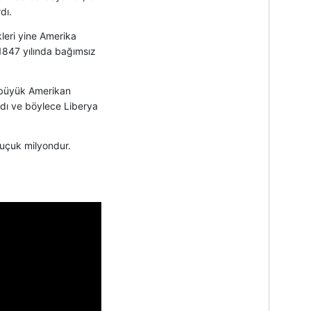
dı.
leri yine Amerika
 1847 yılında bağımsız
a büyük Amerikan
ladı ve böylece Liberya
uçuk milyondur.