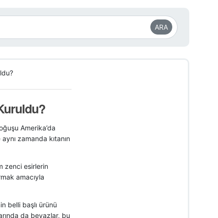
ARA
uldu?
 Kuruldu?
 doğuşu Amerika’da
ve aynı zamanda kıtanın
zenci esirlerin
dırmak amacıyla
n belli başlı ürünü
larında da beyazlar, bu