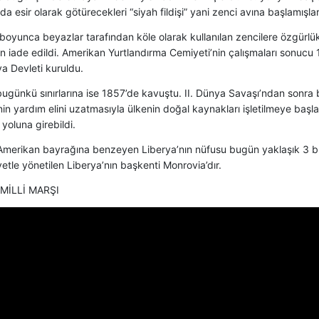
da esir olarak götürecekleri “siyah fildişi” yani zenci avına başlamışlar
boyunca beyazlar tarafından köle olarak kullanılan zencilere özgürlük
n iade edildi. Amerikan Yurtlandırma Cemiyeti’nin çalışmaları sonucu
ya Devleti kuruldu.
bugünkü sınırlarına ise 1857’de kavuştu. II. Dünya Savaşı’ndan sonr
inin yardım elini uzatmasıyla ülkenin doğal kaynakları işletilmeye baş
yoluna girebildi.
Amerikan bayrağına benzeyen Liberya’nın nüfusu bugün yaklaşık 3 b
tle yönetilen Liberya’nın başkenti Monrovia’dır.
 MİLLİ MARŞI