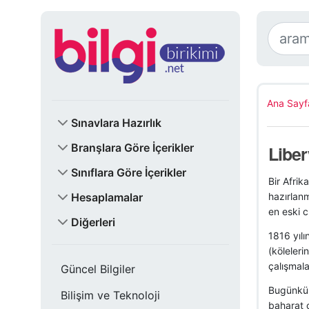
Ana Sayf
Sınavlara Hazırlık
Branşlara Göre İçerikler
Liber
Sınıflara Göre İçerikler
Bir Afrik
Hesaplamalar
hazırlanm
en eski c
Diğerleri
1816 yılı
(köleleri
çalışmala
Güncel Bilgiler
Bugünkü L
Bilişim ve Teknoloji
baharat o