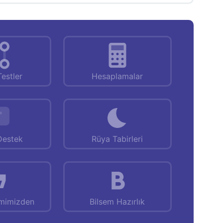
Testler
Hesaplamalar
Destek
Rüya Tabirleri
emimizden
Bilsem Hazırlık