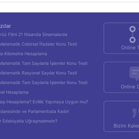
zılar
rüz Filmi 21 Nisanda Sinemalarda
f Matematik Cebirsel İfadeler Konu Testi
Online 
rası Kilometre Hesaplama
f Matematik Tam Sayılarla İşlemler Konu Testi
f Matematik Rasyonel Sayılar Konu Testi
f Matematik Tam Sayılarla İşlemler Konu Testi
Online 
yel Hesaplama
 Yaşı Hesaplama? Evlilik Yapmaya Uygun mu?
İdaresinde ve Parlamentoda Kadın
r Edebiyatla Uğraşmalımıdır?
Bizim Kal