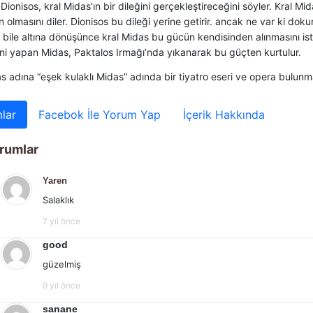
Dionisos, kral Midas’ın bir dileğini gerçekleştireceğini söyler. Kral 
ın olmasını diler. Dionisos bu dileği yerine getirir. ancak ne var ki do
 bile altına dönüşünce kral Midas bu gücün kendisinden alınmasını ist
ini yapan Midas, Paktalos Irmağı’nda yıkanarak bu güçten kurtulur.
s adına “eşek kulaklı Midas” adında bir tiyatro eseri ve opera bulunm
lar
Facebok İle Yorum Yap
İçerik Hakkında
rumlar
Yaren
Salaklık
7 yıl önce
good
güzelmiş
9 yıl önce
sanane