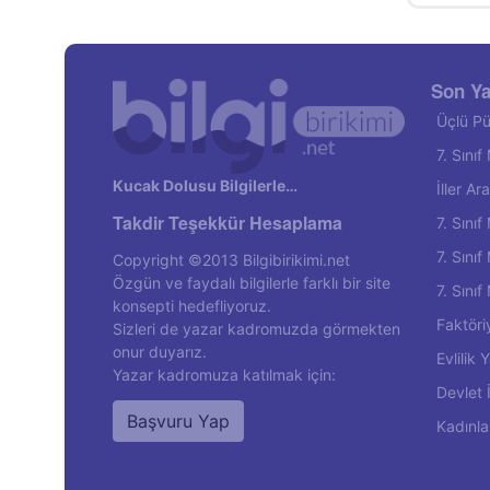
Son Ya
Üçlü Pü
7. Sını
Kucak Dolusu Bilgilerle…
İller A
Takdir Teşekkür Hesaplama
7. Sını
7. Sını
Copyright ©2013 Bilgibirikimi.net
Özgün ve faydalı bilgilerle farklı bir site
7. Sını
konsepti hedefliyoruz.
Faktöri
Sizleri de yazar kadromuzda görmekten
onur duyarız.
Evlilik
Yazar kadromuza katılmak için:
Devlet 
Başvuru Yap
Kadınla