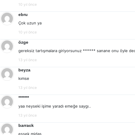
10 yıl önce
ebru
Çok uzun ya
10 yıl önce
özge
gereksiz tartışmalara giriyorsunuz ****** sanane onu öyle de
13 yıl önce
beyza
kımse
13 yıl önce
*******
yaa neyseki işime yaradı emeğe saygı..
13 yıl önce
barrack
eşşek midas