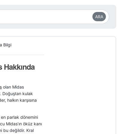
ARA
 Bilgi
as Hakkında
iş olan Midas
r. Doğuştan kulak
er, halkın karşısına
ı en parlak dönemini
ucu Midas’ın öküz kanı
 bu değildir. Kral