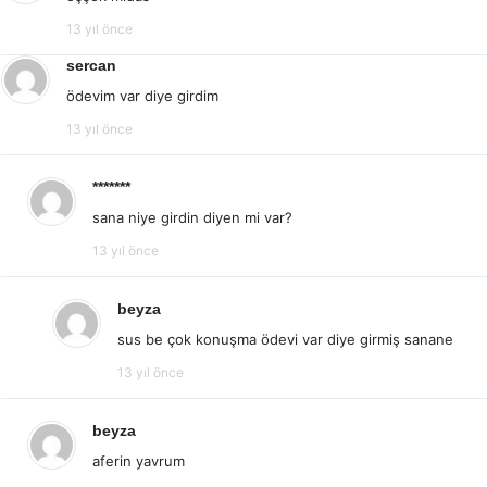
13 yıl önce
sercan
ödevim var diye girdim
13 yıl önce
*******
sana niye girdin diyen mi var?
13 yıl önce
beyza
sus be çok konuşma ödevi var diye girmiş sanane
13 yıl önce
beyza
aferin yavrum