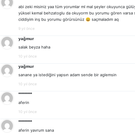
abi zeki misiniz yaa tüm yorumlar ml mal şeyler okuyunca gül
yüksel kemal behzatoglu da okuyorm bu yorumu gören varsa 
ciddiyim inş bu yorumu görürsünüz 😀 saçmaladım aq
9 yıl önce
yağmur
salak beyza haha
10 yıl önce
yağmur
sanane ya istediğini yapsın adam sende bir aglemsin
10 yıl önce
*********
aferin
10 yıl önce
*********
aferin yavrum sana