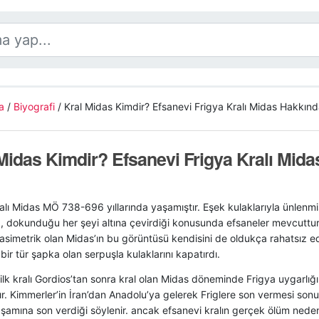
a
/
Biyografi
/
Kral Midas Kimdir? Efsanevi Frigya Kralı Midas Hakkında
Midas Kimdir? Efsanevi Frigya Kralı Mid
alı Midas MÖ 738-696 yıllarında yaşamıştır. Eşek kulaklarıyla ünlenm
, dokunduğu her şeyi altına çevirdiği konusunda efsaneler mevcuttu
 asimetrik olan Midas’ın bu görüntüsü kendisini de oldukça rahatsız ed
bir tür şapka olan serpuşla kulaklarını kapatırdı.
n ilk kralı Gordios’tan sonra kral olan Midas döneminde Frigya uygarlığ
r. Kimmerler’in İran’dan Anadolu’ya gelerek Friglere son vermesi son
şamına son verdiği söylenir. ancak efsanevi kralın gerçek ölüm nedeni