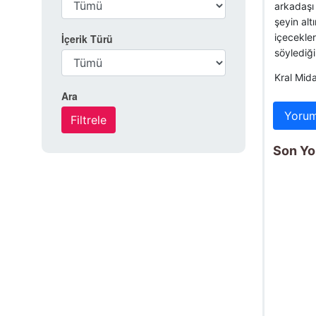
arkadaşı 
şeyin alt
içecekler
İçerik Türü
söylediğ
Kral Mida
Ara
Yorum
Son Yo