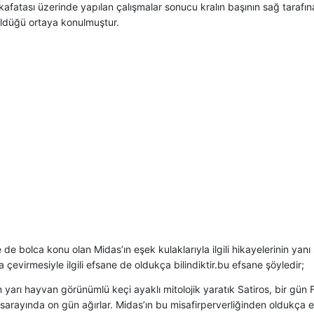
kafatası üzerinde yapılan çalışmalar sonucu kralın başının sağ tarafın
ldüğü ortaya konulmuştur.
e de bolca konu olan Midas’ın eşek kulaklarıyla ilgili hikayelerinin ya
na çevirmesiyle ilgili efsane de oldukça bilindiktir.bu efsane şöyledir;
n yarı hayvan görünümlü keçi ayaklı mitolojik yaratık Satiros, bir gün F
 sarayında on gün ağırlar. Midas’ın bu misafirperverliğinden oldukça e