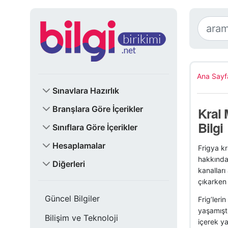
Ana Sayf
Sınavlara Hazırlık
Branşlara Göre İçerikler
Kral 
Bilgi
Sınıflara Göre İçerikler
Hesaplamalar
Frigya kr
hakkında
Diğerleri
kanalları
çıkarken 
Güncel Bilgiler
Frig’leri
yaşamıştı
Bilişim ve Teknoloji
içerek ya