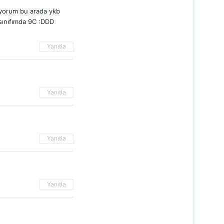
üyorum bu arada ykb
sınıfımda 9C :DDD
Yanıtla
Yanıtla
Yanıtla
Yanıtla