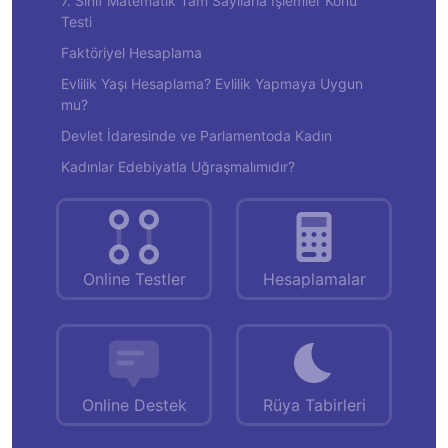
7. Sınıf Matematik Tam Sayılarla İşlemler Konu
Testi
Faktöriyel Hesaplama
Evlilik Yaşı Hesaplama? Evlilik Yapmaya Uygun
mu?
Devlet İdaresinde ve Parlamentoda Kadın
Kadınlar Edebiyatla Uğraşmalımıdır?
Online Testler
Hesaplamalar
Online Destek
Rüya Tabirleri