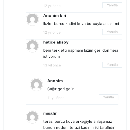
Yanıtla
12 yıl önce
Anonim biri
Ikzler burcu kadini kova burcuyla anlasirmi
Yanıtla
12 yıl önce
hatice aksoy
beni terk etti napmam lazım geri dönmesi
istiyorum
Yanıtla
13 yıl önce
Anonim
Çağır geri gelir
Yanıtla
11 yıl önce
misafir
terazi burcu kova erkeğiyle anlaşamaz
bunun nedeni terazi kadının iki taraflıdır