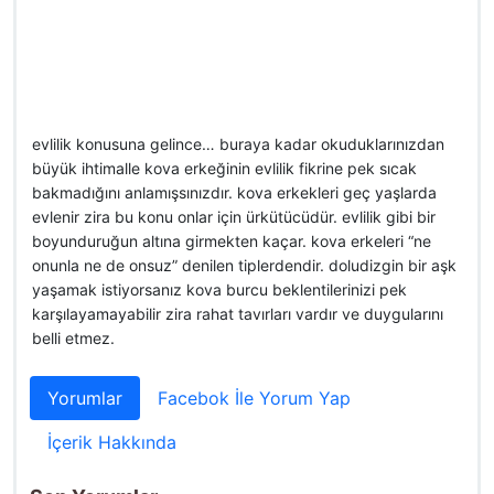
evlilik konusuna gelince… buraya kadar okuduklarınızdan
büyük ihtimalle kova erkeğinin evlilik fikrine pek sıcak
bakmadığını anlamışsınızdır. kova erkekleri geç yaşlarda
evlenir zira bu konu onlar için ürkütücüdür. evlilik gibi bir
boyunduruğun altına girmekten kaçar. kova erkeleri “ne
onunla ne de onsuz” denilen tiplerdendir. doludizgin bir aşk
yaşamak istiyorsanız kova burcu beklentilerinizi pek
karşılayamayabilir zira rahat tavırları vardır ve duygularını
belli etmez.
Yorumlar
Facebok İle Yorum Yap
İçerik Hakkında