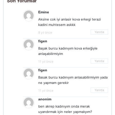
Son Yorumlar
Emine
Aksine cok iyi anlasir kova erkegi terazi
kadini muhtesem askkk
Yanıtla
8 yıl önce
figen
Başak burcu kadınıyım kova erkeğiyle
anlaşabilirmiyim
Yanıtla
11 yıl önce
figen
Basak burcu kadınıyım anlasabilirmiyim yada
ne yapmam gerekir
Yanıtla
11 yıl önce
anonim
ben akrep kadınıyım onda merak
uyandırmak için neler yapmalıyım?