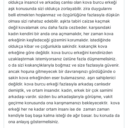
oldukça insancıl ve arkadaş canlısı olan kova burcu erkeği
aşk konusunda sizi oldukça zorlayabilir. zira duygularını
belli etmekten hoşlanmaz ve özgürlüğüne fazlasıyla düşkün
olması sizi rahatsız edebilir. aşkta tabiri caizse kaçmak
değil kovalamak onu daha fazla cezbeder. karşısındaki
kadın kendini bir anda ona açmamalıdır, her zaman kova
erkeğinin keşfedeceği gizemini korumalıdır. istediğinde
oldukça kibar ve çoğunlukla sakindir. kıskançlık kova
erkeğine göre değildir. kova burcu erkeğini kendinizden
uzaklaştırmak istemiyorsanız üstüne fazla düşmemelisiniz.
o da sizi kıskançlıklarıyla boğmaz ve size fazlasıyla güvenir.
ancak hoşuna gitmeyecek bir davranışınızı gördüğünde o
sakin kova erkeğinden eser bulamazsınız. aşırı sahiplenici
değildir. kova burcu erkeği fazlasıyla arkadaş canlısıdır
demiştik, ve ortam insanıdır. kadın, erkek bir çok samimi
arkadaşı vardır. sizden bu arkadaşlarıyla görüşme, vakit
geçirme konusunda ona karışmamanızı bekleyecektir. kova
erkeği her ne kadar ortam insanı ise de zaman zaman
kendiyle baş başa kalma isteği de ağır basar. bu konuda da
ona anlayış göstermelisiniz.