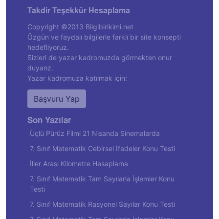
Takdir Teşekkür Hesaplama
Copyright ©2013 Bilgibirikimi.net
Özgün ve faydalı bilgilerle farklı bir site konsepti
hedefliyoruz.
Sizleri de yazar kadromuzda görmekten onur
duyarız.
Yazar kadromuza katılmak için:
Başvuru Yap
Son Yazılar
Üçlü Pürüz Filmi 21 Nisanda Sinemalarda
7. Sınıf Matematik Cebirsel İfadeler Konu Testi
İller Arası Kilometre Hesaplama
7. Sınıf Matematik Tam Sayılarla İşlemler Konu
Testi
7. Sınıf Matematik Rasyonel Sayılar Konu Testi