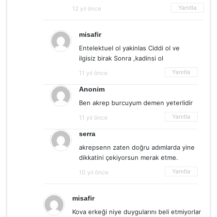
Yanıtla
12 yıl önce
misafir
Entelektuel ol yakinlas Ciddi ol ve
ilgisiz birak Sonra ,kadinsi ol
Yanıtla
11 yıl önce
Anonim
Ben akrep burcuyum demen yeterlidir
Yanıtla
11 yıl önce
serra
akrepsenn zaten doğru adımlarda yine
dikkatini çekiyorsun merak etme.
Yanıtla
10 yıl önce
misafir
Kova erkeği niye duygularını beli etmiyorlar