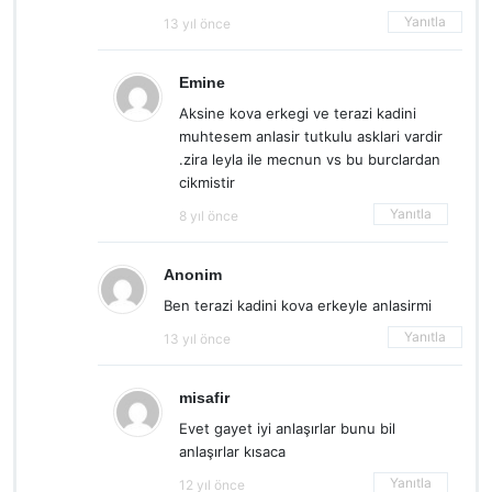
Yanıtla
13 yıl önce
Emine
Aksine kova erkegi ve terazi kadini
muhtesem anlasir tutkulu asklari vardir
.zira leyla ile mecnun vs bu burclardan
cikmistir
Yanıtla
8 yıl önce
Anonim
Ben terazi kadini kova erkeyle anlasirmi
Yanıtla
13 yıl önce
misafir
Evet gayet iyi anlaşırlar bunu bil
anlaşırlar kısaca
Yanıtla
12 yıl önce