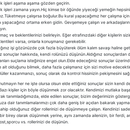
ak işleri aşama aşama gözden geçirin.
ak işleri zamana yayın.Hiç kimse bir öğünde yiyeceği yemeğin hepsin
.Tüketmeye çalışırsa boğulur.Bu kural yapacağımız her çalışma için 
a yapacağınız ortama erken gidin. Gevşemeye çalışın ve arkadaşların
yın.
maç ve beklentilerinizi belirleyin. Eğer etrafınızdaki diğer kişilerin siz
klentileri varsa, onlarla konuşmanız gerekebilir.
ğınız işi gözünüzde çok fazla büyüterek ölüm kalım savaşı haline get
ız sonuçlar hakkında, kendi rolünüzü düşünün.Aldığınız sonuçlardan do
anları suçlama isteğinize engel olun.Elde edeceğiniz sonuçlar üzerind
 ait olduğunu bilmek, daha fazla çalışmanız için sizi motive edecekti
ller kazanmanızı, sonuç olarak da kontrol hissinizin pekişmesini sağ
utmayın her ne işte olursa olsun elde ettiğiniz sonuçlar sizin kendi de
 Bazı kişiler için böyle düşünmek zor olacaktır. Kendimizi mutlaka baş
rak tanımladığımızda, elde edilen sonuçlar, bizim değerimizin gösterge
za dair tanımlamalarımızı çok daha geniş bir açıdan bakarak yapmak
hip olduğunuz diğer rollerinizi de düşünmeye çalışın. Kendinizi sadec
ir birey olarak düşünmek yerine, aynı zamanda ailenizin, bir ferdi, 
dost,sporcu vs. rollerinizi de düşünün.