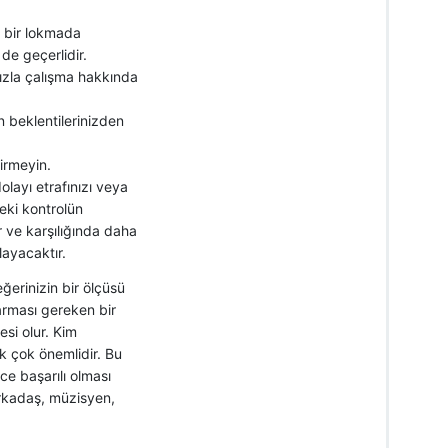
i bir lokmada
de geçerlidir.
ızla çalışma hakkında
in beklentilerinizden
irmeyin.
layı etrafınızı veya
eki kontrolün
r ve karşılığında daha
layacaktır.
ğerinizin bir ölçüsü
arması gereken bir
si olur. Kim
 çok önemlidir. Bu
e başarılı olması
arkadaş, müzisyen,