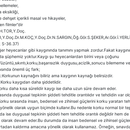
nellemeler,
eksikliği,
 dehşet içerikli masal ve hikayeler,
en filmler”dir
.H.TOR,Y.Doç.
I,Y.Doç.Dr.M.KOÇ,Y.Doç.Dr.N.SARGIN,Öğ.Gör.S.ŞEKER,Ar.Gör.İ.YE
k S-36.37)
ğer heyecanlar gibi kaygınında tanımını yapmak zordur.Fakat kaygın
a şüphemiz yoktur.Kaygı şu heyecanlardan birini veya çoğunu
r.”üzüntü,sıkıntı,korku,başarısızlık duygusu,acizlik,sonucu bilememe 
sında önemli üç fark;
Korkunun kaynağını biliriz ama kaygının kaynağı belirsizdir.
Korku kaygıdan daha şiddetlidir.
orku daha kısa sürelidir kaygı ise daha uzun süre devam eder.
asında duygusal tepkinin şiddeti tehditle orantılıdır ve tehdidin var o
r.Korku sırasında insan, bedensel ve zihinsel güçlerini korku yaratan t
önelik olarak uygun biçimde kullanır.Bu nedenle korku normal bir tep
 ise duygusal tepkinin şiddeti hem tehditle orantılı değildir hem de 
 olarak devam eder.Bu durumda da insan bedensel ve zihinsel güçler
ortadan kaldırma amacına yönelik olarak kullanamaz. Örneğin, sınavd