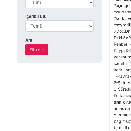
*aşırı ge
*kavrama 
İçerik Türü
*korku ve
*seyredil
.(Doç.Dr
Dr.H.SAR
Ara
Rehberli
Kaygı:Di
konusund
içerebili
korku ara
1-Kaynak:
2-Şiddet:
3-Süre:K
Korku sır
sınırlıdı
amacına y
durumunda
bağımsız
tehdidi 