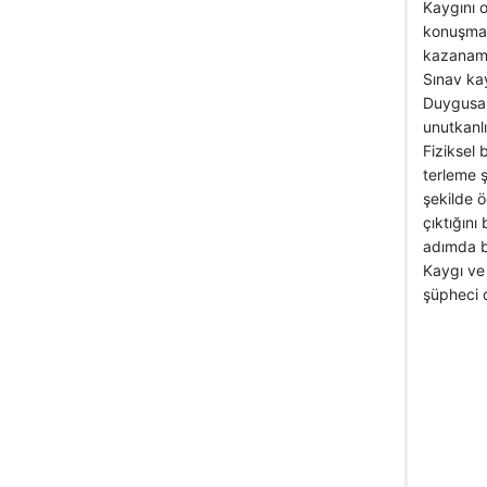
Kaygını o
konuşmala
kazanam
Sınav kayg
Duygusal b
unutkanlı
Fiziksel b
terleme ş
şekilde 
çıktığını
adımda ba
Kaygı ve
şüpheci 