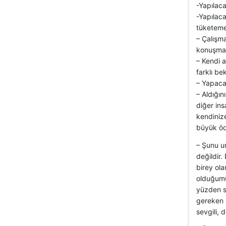
-Yapılac
-Yapılac
tüketemez
– Çalışm
konuşma
– Kendi a
farklı be
– Yapaca
– Aldığın
diğer ins
kendinize
büyük ödü
– Şunu un
değildir.
birey ola
olduğumu
yüzden sa
gereken b
sevgili, 