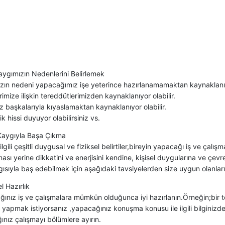
aygımızın Nedenlerini Belirlemek
zın nedeni yapacağımız işe yeterince hazırlanamamaktan kaynaklanıyo
imize ilişkin tereddütlerimizden kaynaklanıyor olabilir.
 başkalarıyla kıyaslamaktan kaynaklanıyor olabilir.
ik hissi duyuyor olabilirsiniz vs.
:Kaygıyla Başa Çıkma
ilgili çeşitli duygusal ve fiziksel belirtiler,bireyin yapacağı iş ve çalış
sı yerine dikkatini ve enerjisini kendine, kişisel duygularına ve çe
gısıyla baş edebilmek için aşağıdaki tavsiyelerden size uygun olanları 
l Hazırlık
ınız iş ve çalışmalara mümkün olduğunca iyi hazırlanın.Örneğin;bir to
apmak istiyorsanız ,yapacağınız konuşma konusu ile ilgili bilginizden
nız çalışmayı bölümlere ayırın.