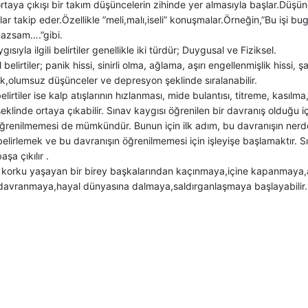
rtaya çıkışı bir takım düşüncelerin zihinde yer almasıyla başlar.Düşünc
r takip eder.Özellikle ”meli,malı,iseli” konuşmalar.Örneğin,”Bu işi bug
azsam….”gibi.
ısıyla ilgili belirtiler genellikle iki türdür; Duygusal ve Fiziksel.
elirtiler; panik hissi, sinirli olma, ağlama, aşırı engellenmişlik hissi, şa
k,olumsuz düşünceler ve depresyon şeklinde sıralanabilir.
elirtiler ise kalp atışlarının hızlanması, mide bulantısı, titreme, kasılma
eklinde ortaya çıkabilir. Sınav kaygısı öğrenilen bir davranış olduğu i
öğrenilmemesi de mümkündür. Bunun için ilk adım, bu davranışın ner
 belirlemek ve bu davranışın öğrenilmemesi için işleyişe başlamaktır. Sın
şa çıkılır .
 korku yaşayan bir birey başkalarından kaçınmaya,içine kapanmaya,
davranmaya,hayal dünyasına dalmaya,saldırganlaşmaya başlayabilir.