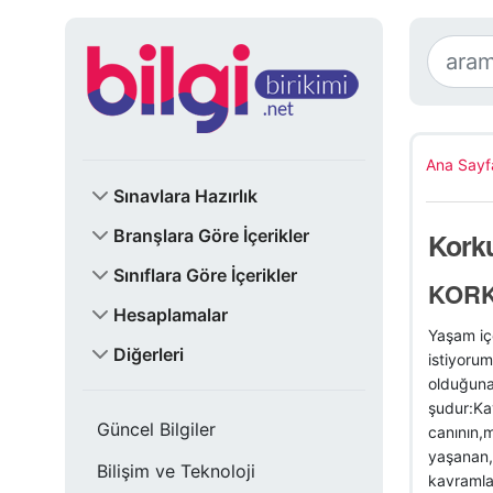
Ana Sayf
Sınavlara Hazırlık
Branşlara Göre İçerikler
Korku
Sınıflara Göre İçerikler
KORK
Hesaplamalar
Yaşam iç
Diğerleri
istiyorum
olduğuna 
şudur:Kay
Güncel Bilgiler
canının,m
yaşanan,b
Bilişim ve Teknoloji
kavramlar