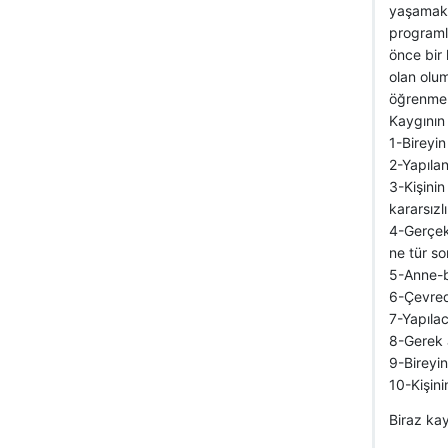
yaşamak 
programl
önce bir
olan olum
öğrenme e
Kaygının 
1-Bireyi
2-Yapılan
3-Kişinin
kararsızl
4-Gerçekl
ne tür sor
5-Anne-ba
6-Çevrede
7-Yapılac
8-Gerek a
9-Bireyi
10-Kişini
Biraz kay