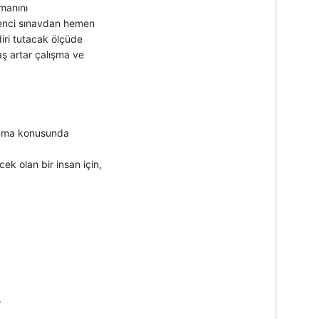
manını
renci sınavdan hemen
iri tutacak ölçüde
aş artar çalışma ve
 yapma konusunda
cek olan bir insan için,
.