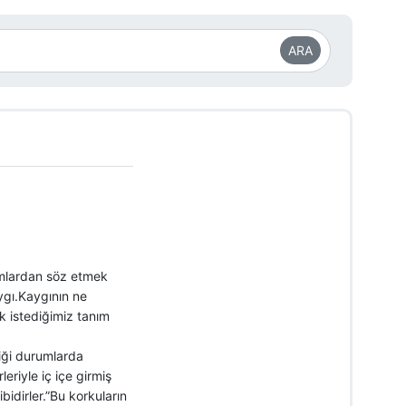
ARA
amlardan söz etmek
ygı.Kaygının ne
k istediğimiz tanım
diği durumlarda
leriyle iç içe girmiş
bidirler.”Bu korkuların