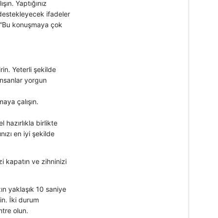
şın. Yaptığınız
 destekleyecek ifadeler
e, “Bu konuşmaya çok
in. Yeterli şekilde
İnsanlar yorgun
aya çalışın.
hazırlıkla birlikte
ızı en iyi şekilde
zi kapatın ve zihninizi
zın yaklaşık 10 saniye
in. İki durum
tre olun.