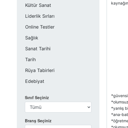
kaynağın
Kültür Sanat
Liderlik Sırları
Online Testler
Sağlık
Sanat Tarihi
Tarih
Rüya Tabirleri
Edebiyat
*güvensiz
Sınıf Seçiniz
*olumsuz 
*yanlış b
*ana-bab
Branş Seçiniz
*öğretme
*olumsuz