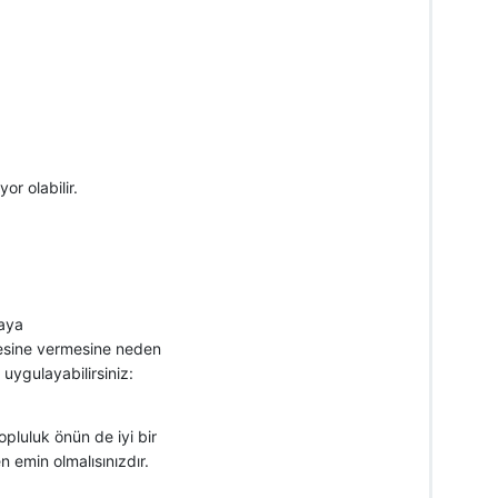
r olabilir.
maya
vresine vermesine neden
uygulayabilirsiniz:
pluluk önün de iyi bir
 emin olmalısınızdır.