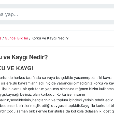
a
/
Güncel Bilgiler
/
Korku ve Kaygı Nedir?
 ve Kaygı Nedir?
U VE KAYGI
erisinde herkes tarafında şu veya bu şekilde yaşanmış olan iki kavr
 sizlere.Bu kavramların adı, hiç de yabancısı olmadığınız korku ve ka
ilişkin olarak bir çok tanım yapılmış olmasına rağmen bizim kullanma
gı,kaynağı belirsiz olan korkudur.Korku ise, insanın
alının,sevdiklerinin,inançlarının ve toplum içindeki yerinin tehdit edil
edensel belirtilerin eşlik ettiği duygusal tepkidir.Kaygı ile korku birbir
dır.Çoğu zaman birbirleriyle karıştırılsa da kol kola dolaşan iki dost gi