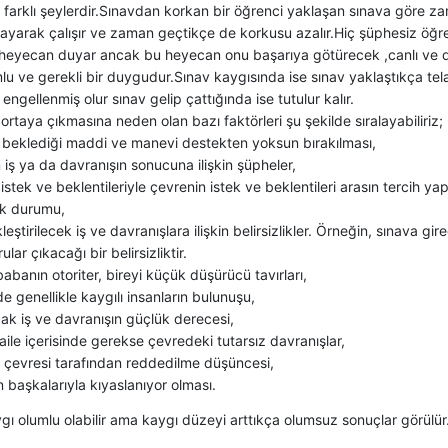
farklı şeylerdir.Sınavdan korkan bir öğrenci yaklaşan sınava göre za
ayarak çalışır ve zaman geçtikçe de korkusu azalır.Hiç şüphesiz öğ
 heyecan duyar ancak bu heyecan onu başarıya götürecek ,canlı ve d
lu ve gerekli bir duygudur.Sınav kaygısında ise sınav yaklaştıkça tel
ngellenmiş olur sınav gelip çattığında ise tutulur kalır.
ortaya çıkmasına neden olan bazı faktörleri şu şekilde sıralayabiliriz;
n beklediği maddi ve manevi destekten yoksun bırakılması,
 iş ya da davranışın sonucuna ilişkin şüpheler,
 istek ve beklentileriyle çevrenin istek ve beklentileri arasın tercih
ık durumu,
eştirilecek iş ve davranışlara ilişkin belirsizlikler. Örneğin, sınava gire
ular çıkacağı bir belirsizliktir.
banın otoriter, bireyi küçük düşürücü tavırları,
 genellikle kaygılı insanların bulunuşu,
ak iş ve davranışın güçlük derecesi,
ile içerisinde gerekse çevredeki tutarsız davranışlar,
n çevresi tarafından reddedilme düşüncesi,
n başkalarıyla kıyaslanıyor olması.
gı olumlu olabilir ama kaygı düzeyi arttıkça olumsuz sonuçlar görülür