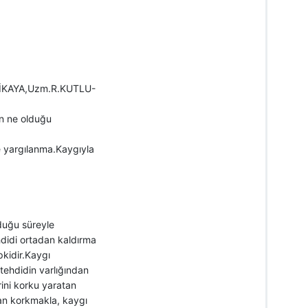
RLİKAYA,Uzm.R.KUTLU-
ın ne olduğu
ve yargılanma.Kaygıyla
lduğu süreyle
ehdidi ortadan kaldırma
kidir.Kaygı
tehdidin varlığından
ini korku yaratan
an korkmakla, kaygı