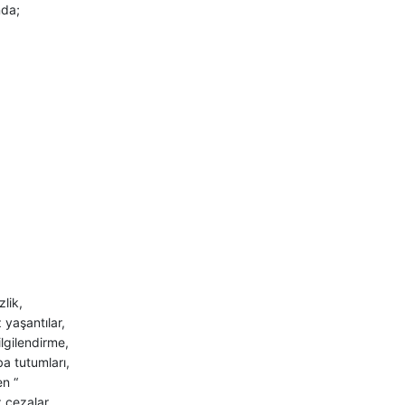
da;
lik,
yaşantılar,
ilgilendirme,
a tutumları,
n “
 cezalar,