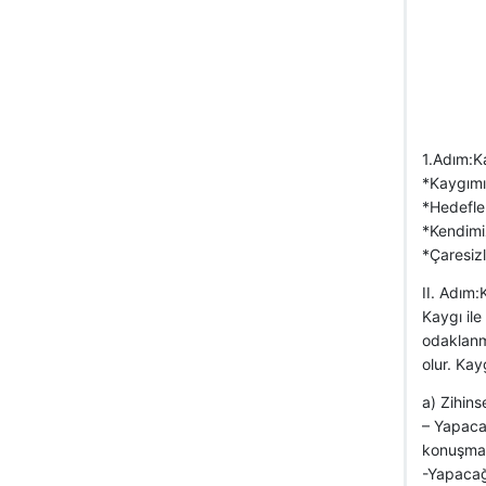
1.Adım:K
*Kaygımı
*Hedefler
*Kendimiz
*Çaresizl
II. Adım
Kaygı ile 
odaklanma
olur. Kay
a) Zihinse
– Yapacağ
konuşma y
-Yapacağı