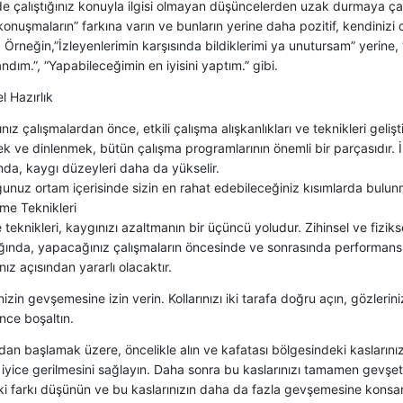
e çalıştığınız konuyla ilgisi olmayan düşüncelerden uzak durmaya çalı
konuşmaların” farkına varın ve bunların yerine daha pozitif, kendinizi
 Örneğin,”İzleyenlerimin karşısında bildiklerimi ya unutursam” yerin
landım.”, “Yapabileceğimin en iyisini yaptım.” gibi.
l Hazırlık
ız çalışmalardan önce, etkili çalışma alışkanlıkları ve teknikleri geliştir
k ve dinlenmek, bütün çalışma programlarının önemli bir parçasıdır. 
nda, kaygı düzeyleri daha da yükselir.
nuz ortam içerisinde sizin en rahat edebileceğiniz kısımlarda bulunm
me Teknikleri
eknikleri, kaygınızı azaltmanın bir üçüncü yoludur. Zihinsel ve fiziksel 
ığında, yapacağınız çalışmaların öncesinde ve sonrasında performansın
ız açısından yararlı olacaktır.
izin gevşemesine izin verin. Kollarınızı iki tarafa doğru açın, gözlerini
ince boşaltın.
dan başlamak üzere, öncelikle alın ve kafatası bölgesindeki kaslarını
yice gerilmesini sağlayın. Daha sonra bu kaslarınızı tamamen gevşet
ki farkı düşünün ve bu kaslarınızın daha da fazla gevşemesine konsan