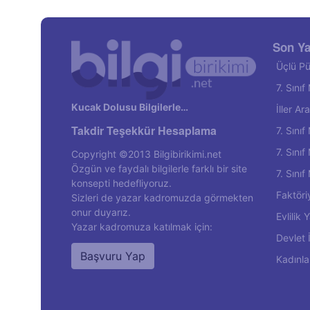
Son Ya
Üçlü Pü
7. Sını
Kucak Dolusu Bilgilerle…
İller A
Takdir Teşekkür Hesaplama
7. Sını
7. Sını
Copyright ©2013 Bilgibirikimi.net
Özgün ve faydalı bilgilerle farklı bir site
7. Sını
konsepti hedefliyoruz.
Faktöri
Sizleri de yazar kadromuzda görmekten
onur duyarız.
Evlilik
Yazar kadromuza katılmak için:
Devlet 
Başvuru Yap
Kadınla