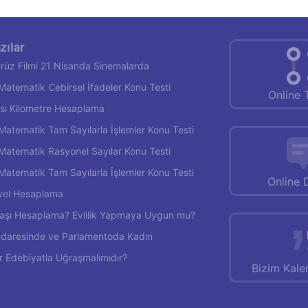
zılar
rüz Filmi 21 Nisanda Sinemalarda
f Matematik Cebirsel İfadeler Konu Testi
Online 
rası Kilometre Hesaplama
f Matematik Tam Sayılarla İşlemler Konu Testi
f Matematik Rasyonel Sayılar Konu Testi
f Matematik Tam Sayılarla İşlemler Konu Testi
Online 
yel Hesaplama
 Yaşı Hesaplama? Evlilik Yapmaya Uygun mu?
İdaresinde ve Parlamentoda Kadın
r Edebiyatla Uğraşmalımıdır?
Bizim Kal