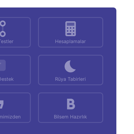
Testler
Hesaplamalar
Destek
Rüya Tabirleri
emimizden
Bilsem Hazırlık