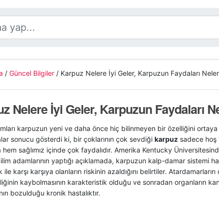
a
/
Güncel Bilgiler
/
Karpuz Nelere İyi Geler, Karpuzun Faydaları Neler
z Nelere İyi Geler, Karpuzun Faydaları Ne
mları karpuzun yeni ve daha önce hiç bilinmeyen bir özelliğini ortaya 
lar sonucu gösterdi ki, bir çoklarının çok sevdiği
karpuz
sadece hoş t
hem sağlımız içinde çok faydalıdır. Amerika Kentucky Üniversitesinde
lim adamlarının yaptığı açıklamada, karpuzun kalp-damar sistemi hast
k ile karşı karşıya olanların riskinin azaldığını belirtiler. Atardamarları
iğinin kaybolmasının karakteristik olduğu ve sonradan organların kan
ın bozulduğu kronik hastalıktır.