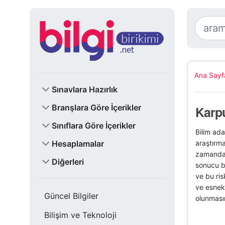
Ana Sayf
Sınavlara Hazırlık
Branşlara Göre İçerikler
Karpu
Sınıflara Göre İçerikler
Bilim ada
Hesaplamalar
araştırma
zamanda 
Diğerleri
sonucu bi
ve bu ris
ve esnekl
Güncel Bilgiler
olunmasın
Bilişim ve Teknoloji