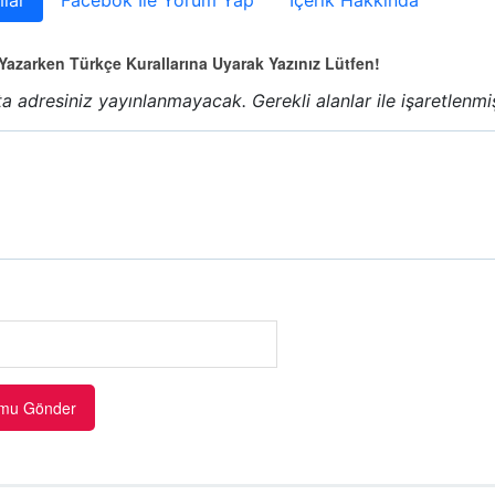
lar
Facebok İle Yorum Yap
İçerik Hakkında
azarken Türkçe Kurallarına Uyarak Yazınız Lütfen!
a adresiniz yayınlanmayacak.
Gerekli alanlar
ile işaretlenmi