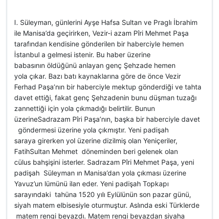
I. Süleyman, günlerini Ayşe Hafsa Sultan ve Praglı İbrahim
ile Manisa’da geçirirken, Vezir-i azam Pîri Mehmet Paşa
tarafından kendisine gönderilen bir haberciyle hemen
İstanbul a gelmesi istenir. Bu haber üzerine
babasının öldüğünü anlayan genç Şehzade hemen
yola çıkar. Bazı batı kaynaklarına göre de önce Vezir
Ferhad Paşa’nın bir haberciyle mektup gönderdiği ve tahta
davet ettiği, fakat genç Şehzadenin bunu düşman tuzağı
zannettiği için yola çıkmadığı belirtilir. Bunun
üzerineSadrazam Pîri Paşa’nın, başka bir haberciyle davet
göndermesi üzerine yola çıkmıştır. Yeni padişah
saraya girerken yol üzerine dizilmiş olan Yeniçeriler,
FatihSultan Mehmet döneminden beri gelenek olan
cülus bahşişini isterler. Sadrazam Pîri Mehmet Paşa, yeni
padişah Süleyman ın Manisa’dan yola çıkması üzerine
Yavuz’un lümünü ilan eder. Yeni padişah Topkapı
sarayındaki tahüna 1520 yılı Eylülünün son pazar günü,
siyah matem elbisesiyle oturmuştur. Aslında eski Türklerde
matem rengi beyazdı. Matem rengi beyazdan siyaha