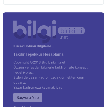
Kucak Dolusu Bilgilerle…
Takdir Teşekkür Hesaplama
Copyright ©2013 Bilgibirikimi.net
Özgün ve faydalı bilgilerle farklı bir site konsepti
hedefliyoruz.
Sizleri de yazar kadromuzda görmekten onur
duyarız.
Yazar kadromuza katılmak için:
Başvuru Yap