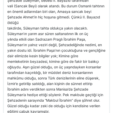
Şehzade Süleyman, dedesi II. Bayazıd tarafından
vali (Sancak Beyi) olarak atandı. Bu durum Osmanlı tahtının
en önemli adlarından biri olan, Amasya sancak beyi
Şehzade Ahmet’in hiç hoşuna gitmedi. Çünkü II. Bayazıd
öldüğü
takdirde, Süleyman tahta oldukça yakın olacaktı.
Süleyman’ın yarım asır süren saltanatının ilk on üç
yılında etkili olan Sadrazam Praglı İbrahim Paşa,
Süleyman’ın yalnız veziri değil, Şehzadeliğinde nedimi, en
yakın dostu idi. İbrahim Paşa’nın çocukluğuna ve gençliğine
dair elimizde kesin bilgiler yok; Kimine göre
memleketinin beyzadesi, kimine göre de fakir bir balıkçı
oğluydu. Aşırı güzel olduğu, on üç yaşındayken korsanlar
tarafından kaçırıldığı, bir müddet deniz korsanlarının
mahkûmu olduğu, sonra Türk denizilerinin eline düşerek,
İzmir’e getirilip satıldığı, alan kişinin de sünnet ettirip
İbrahim adını verdikten sonra Manisa’da Şehzade
Süleyman’a hediye ettiği söylenir. Pek makbule geçtiği için
Şehzadenin sarayında “Makbul İbrahim” diye şöhret olur.
Güzel olduğu kadar zeki de olduğu için kendisine verilen
eğitimi çabuk kavramıştır.