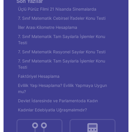
Son Yazılar
Üçlü Pürüz Filmi 21 Nisanda Sinemalarda
7. Sınıf Matematik Cebirsel İfadeler Konu Testi
İller Arası Kilometre Hesaplama
7. Sınıf Matematik Tam Sayılarla İşlemler Konu
Testi
7. Sınıf Matematik Rasyonel Sayılar Konu Testi
7. Sınıf Matematik Tam Sayılarla İşlemler Konu
Testi
Faktöriyel Hesaplama
Evlilik Yaşı Hesaplama? Evlilik Yapmaya Uygun
mu?
Devlet İdaresinde ve Parlamentoda Kadın
Kadınlar Edebiyatla Uğraşmalımıdır?