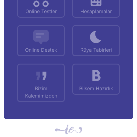
Online Testler
Hesaplamalar
Online Destek
Rüya Tabirleri
Bizim
Bilsem Hazırlık
Kalemimizden