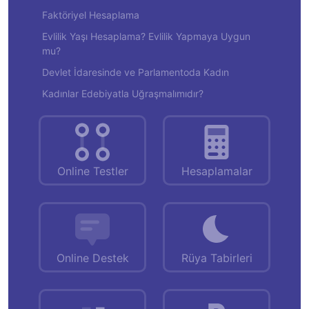
Faktöriyel Hesaplama
Evlilik Yaşı Hesaplama? Evlilik Yapmaya Uygun
mu?
Devlet İdaresinde ve Parlamentoda Kadın
Kadınlar Edebiyatla Uğraşmalımıdır?
Online Testler
Hesaplamalar
Online Destek
Rüya Tabirleri