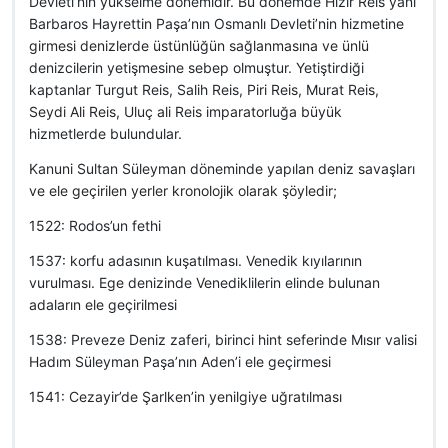
Devleti’nin yükselme dönemidir. Bu dönemde Hızır Reis yani
Barbaros Hayrettin Paşa’nın Osmanlı Devleti’nin hizmetine
girmesi denizlerde üstünlüğün sağlanmasına ve ünlü
denizcilerin yetişmesine sebep olmuştur. Yetiştirdiği
kaptanlar Turgut Reis, Salih Reis, Piri Reis, Murat Reis,
Seydi Ali Reis, Uluç ali Reis imparatorluğa büyük
hizmetlerde bulundular.
Kanuni Sultan Süleyman döneminde yapılan deniz savaşları
ve ele geçirilen yerler kronolojik olarak şöyledir;
1522: Rodos’un fethi
1537: korfu adasının kuşatılması. Venedik kıyılarının
vurulması. Ege denizinde Venediklilerin elinde bulunan
adaların ele geçirilmesi
1538: Preveze Deniz zaferi, birinci hint seferinde Mısır valisi
Hadım Süleyman Paşa’nın Aden’i ele geçirmesi
1541: Cezayir’de Şarlken’in yenilgiye uğratılması