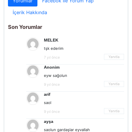
Yorumlar
Facebok İle Yorum Yap
İçerik Hakkında
Son Yorumlar
MELEK
tşk ederim
Yanıtla
7 yıl önce
Anonim
eyw sağolun
Yanıtla
9 yıl önce
arif
saol
Yanıtla
9 yıl önce
ayşa
saolun gardaşlar eyvallah