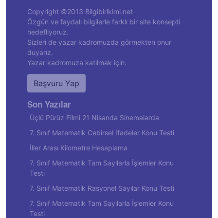
Copyright ©2013 Bilgibirikimi.net
Özgün ve faydalı bilgilerle farklı bir site konsepti
hedefliyoruz.
Sizleri de yazar kadromuzda görmekten onur
duyarız.
Yazar kadromuza katılmak için:
Başvuru Yap
Son Yazılar
Üçlü Pürüz Filmi 21 Nisanda Sinemalarda
7. Sınıf Matematik Cebirsel İfadeler Konu Testi
İller Arası Kilometre Hesaplama
7. Sınıf Matematik Tam Sayılarla İşlemler Konu
Testi
7. Sınıf Matematik Rasyonel Sayılar Konu Testi
7. Sınıf Matematik Tam Sayılarla İşlemler Konu
Testi