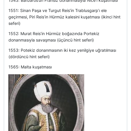
1543: Barbaros’un Fransız donanmasıyla Nice’i kuşatması
1551: Sinan Paşa ve Turgut Reis’in Trablusgarp’ı ele
geçirmesi, Piri Reis’in Hürmüz kalesini kuşatması (ikinci hint
seferi)
1552: Murat Reis’in Hürmüz boğazında Portekiz
donanmasıyla savaşması (üçüncü hint seferi)
1553: Potekiz donanmasının iki kez yenilgiye uğratılması
(dördüncü hint seferi)
1565: Malta kuşatması