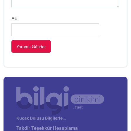
Ad
Kucak Dolusu Bilgilerle…
Takdir Teşekkür Hesaplama