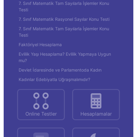
7. Sınıf Matematik Tam Sayılarla İşlemler Konu
Testi
7. Sınıf Matematik Rasyonel Sayılar Konu Testi
7. Sınıf Matematik Tam Sayılarla İşlemler Konu
Testi
Faktöriyel Hesaplama
Evlilik Yaşı Hesaplama? Evlilik Yapmaya Uygun
mu?
Devlet İdaresinde ve Parlamentoda Kadın
Kadınlar Edebiyatla Uğraşmalımıdır?
Online Testler
Hesaplamalar