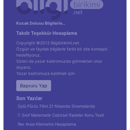
Kucak Dolusu Bilgilerle…
Takdir Teşekkür Hesaplama
Copyright ©2013 Bilgibirikimi.net
Özgün ve faydalı bilgilerle farklı bir site konsepti
hedefliyoruz.
Sizleri de yazar kadromuzda görmekten onur
duyarız.
Yazar kadromuza katılmak için:
Başvuru Yap
Son Yazılar
Üçlü Pürüz Filmi 21 Nisanda Sinemalarda
7. Sınıf Matematik Cebirsel İfadeler Konu Testi
İller Arası Kilometre Hesaplama