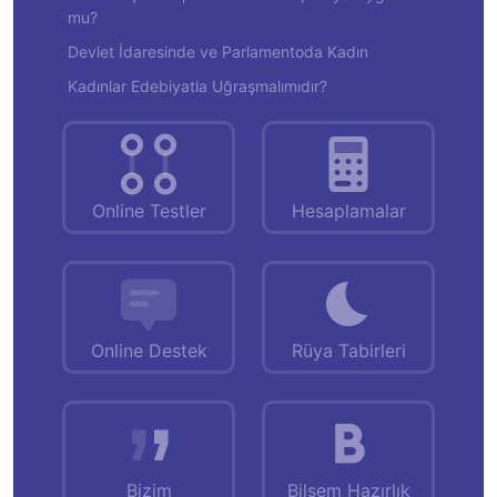
mu?
Devlet İdaresinde ve Parlamentoda Kadın
Kadınlar Edebiyatla Uğraşmalımıdır?
Online Testler
Hesaplamalar
Online Destek
Rüya Tabirleri
Bizim
Bilsem Hazırlık