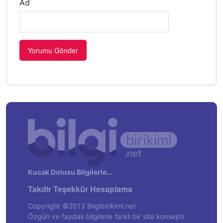
Ad
Kucak Dolusu Bilgilerle…
Takdir Teşekkür Hesaplama
Copyright ©2013 Bilgibirikimi.net
Özgün ve faydalı bilgilerle farklı bir site konsepti