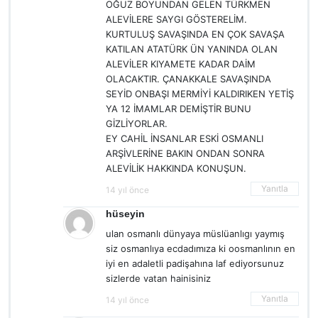
OĞUZ BOYUNDAN GELEN TÜRKMEN
ALEVİLERE SAYGI GÖSTERELİM.
KURTULUŞ SAVAŞINDA EN ÇOK SAVAŞA
KATILAN ATATÜRK ÜN YANINDA OLAN
ALEVİLER KIYAMETE KADAR DAİM
OLACAKTIR. ÇANAKKALE SAVAŞINDA
SEYİD ONBAŞI MERMİYİ KALDIRIKEN YETİŞ
YA 12 İMAMLAR DEMİŞTİR BUNU
GİZLİYORLAR.
EY CAHİL İNSANLAR ESKİ OSMANLI
ARŞİVLERİNE BAKIN ONDAN SONRA
ALEVİLİK HAKKINDA KONUŞUN.
Yanıtla
14 yıl önce
hüseyin
ulan osmanlı dünyaya müslüanlıgı yaymış
siz osmanlıya ecdadımıza ki oosmanlının en
iyi en adaletli padişahına laf ediyorsunuz
sizlerde vatan hainisiniz
Yanıtla
14 yıl önce