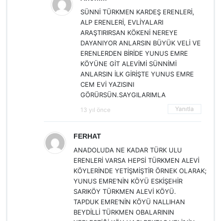
SÜNNİ TÜRKMEN KARDEŞ ERENLERİ,
ALP ERENLERİ, EVLİYALARI
ARAŞTIRIRSAN KÖKENİ NEREYE
DAYANIYOR ANLARSIN BÜYÜK VELİ VE
ERENLERDEN BİRİDE YUNUS EMRE
KÖYÜNE GİT ALEVİMİ SÜNNİMİ
ANLARSIN İLK GİRİŞTE YUNUS EMRE
CEM EVİ YAZISINI
GÖRÜRSÜN.SAYGILARIMLA
Yanıtla
13 yıl önce
FERHAT
ANADOLUDA NE KADAR TÜRK ULU
ERENLERİ VARSA HEPSİ TÜRKMEN ALEVİ
KÖYLERİNDE YETİŞMİŞTİR ÖRNEK OLARAK;
YUNUS EMRE’NİN KÖYÜ ESKİŞEHİR
SARIKÖY TÜRKMEN ALEVİ KÖYÜ.
TAPDUK EMRE’NİN KÖYÜ NALLIHAN
BEYDİLLİ TÜRKMEN OBALARININ