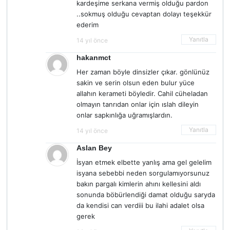
kardeşime serkana vermiş olduğu pardon
..sokmuş olduğu cevaptan dolayı teşekkür
ederim
Yanıtla
14 yıl önce
hakanmct
Her zaman böyle dinsizler çıkar. gönlünüz
sakin ve serin olsun eden bulur yüce
allahın kerameti böyledir. Cahil cüheladan
olmayın tanrıdan onlar için ıslah dileyin
onlar sapkınlığa uğramışlardın.
Yanıtla
14 yıl önce
Aslan Bey
İsyan etmek elbette yanlış ama gel gelelim
isyana sebebbi neden sorgulamıyorsunuz
bakın pargalı kimlerin ahını kellesini aldı
sonunda böbürlendiği damat olduğu saryda
da kendisi can verdiii bu ilahi adalet olsa
gerek