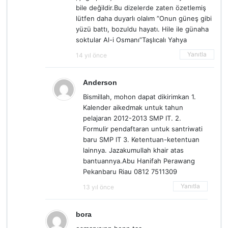
bile değildir.Bu dizelerde zaten özetlemiş
lütfen daha duyarlı olalım ”Onun güneş gibi
yüzü battı, bozuldu hayatı. Hile ile günaha
soktular Al-i Osmanı”Taşlıcalı Yahya
Yanıtla
14 yıl önce
Anderson
Bismillah, mohon dapat dikirimkan 1.
Kalender aikedmak untuk tahun
pelajaran 2012-2013 SMP IT. 2.
Formulir pendaftaran untuk santriwati
baru SMP IT 3. Ketentuan-ketentuan
lainnya. Jazakumullah khair atas
bantuannya.Abu Hanifah Perawang
Pekanbaru Riau 0812 7511309
Yanıtla
13 yıl önce
bora