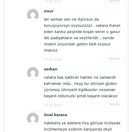
Yanıtla
14 yıl önce
onur
lan serkan sen ne iliyorsun da
konuşuyorsyn soysuzzzzz ..vatana ihanet
eden karıkız peşinde koşan senin o gavur
dlü padişahların ve vezirleridir …sende
onların soyundan gelion belli soysuz
imansız
Yanıtla
14 yıl önce
serkan
vatana bas kaldıran hainler ne zamandır
kahraman oldu.. heyy bu zihniyei güden
çürümüş zihniyetli kişiliksizler nezaman
başarılı oldunuzki şimdi başarılı olacaksız
Yanıtla
14 yıl önce
ünal karaca
hakikatta ve adelete hoş görüye incilsede
incitmemeye ezilenin karşısında deyil