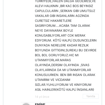
TURKIYEDE,HALEN DALGA GECILMESI,VE
ALEVI HALKININ ,BIR KAC BOS BEYINSIZ
CAPULCULARIN ,SERKAN GIBI UMUTSUZ
VAKALAR GIBI INSANLARIN AGZINDA
CURETSIZ HAKARETLERE
SASIRIYORUM….ACABA TAM OLARAK
NEYE DAYANARAK BOYLE
KONUSABILIYORLAR? COK MERAK
EDIYORUM. KÖTÜ KALPLİ DUSUNCELERIN
DUNYADA NERELERE KADAR REZILIK
BOYUNDA GITTIGINI,SUREKLI BU DEVIRDE
BOL BOL GORUYORUZ.HIC MI
UTANMIYORLAR.MARAS
OLAYINDA,DERSIM OLAYINDA ,SIVAS
OLAYLARINDA DA MI UTANMIYORLAR
KONUSUURKEN. BEN BIR INSAN OLARAK
UTANIRIM VE VICDANIM
SIZLAR.YUHLUYORUM VE KINIYORUM
ASIL HAINLERI(KÖTÜ KALPLİ İNSANLARI)
Yanıtla
14 yıl önce
EMİNE