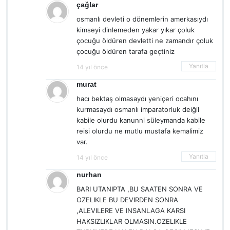
çağlar
osmanlı devleti o dönemlerin amerkasıydı
kimseyi dinlemeden yakar yıkar çoluk
çocuğu öldüren devletti ne zamandır çoluk
çocuğu öldüren tarafa geçtiniz
Yanıtla
14 yıl önce
murat
hacı bektaş olmasaydı yeniçeri ocahını
kurmasaydı osmanlı imparatorluk deiğil
kabile olurdu kanunni süleymanda kabile
reisi olurdu ne mutlu mustafa kemalimiz
var.
Yanıtla
14 yıl önce
nurhan
BARI UTANIPTA ,BU SAATEN SONRA VE
OZELIKLE BU DEVIRDEN SONRA
,ALEVILERE VE INSANLAGA KARSI
HAKSIZLIKLAR OLMASIN.OZELIKLE