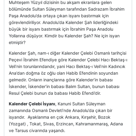
Muhteşem Yüzyıl dizisinin bu akşam ekranlara gelen
bölümünde Sultan Süleyman tarafından Sadrazam İbrahim
Paşa Anadolu’da ortaya çıkan isyanı bastırmak için
görevlendiriliyor. Anadolu’da Kalender Şah liderliğindeki
büyük bir isyanı bastırmak için İbrahim Paşa Anadolu
Yollarına düşüyor. Kimdir bu Kalender Şah? Ne için isyan
etmiştir?
Kalender Şah, nam-ı diğer Kalender Çelebi Osmanlı tarihçisi
Peçevi İbrahim Efendiye göre Kalender Çelebi Hacı Bektaş-ı
Veli’nin torunlarındandır, yani Hacı Bektaş-ı Veli’nin Kadıncık
Ana’dan doğma öz oğlu olan Habib Efendinin soyundan
gelmedir. Onların inançlarına göre Kalender’in babası
İskender, İskender’in babası Balım Sultan, bunun babası
Resul Çelebi bunun da babası Habib Efendi’dir.
Kalender Çelebi İsyanı
, Kanuni Sultan Süleyman
zamanında Osmanlı Devleti’nde Anadolu’da çıkan bir
isyandır. Ayaklanma en çok Ankara, Kırşehir, Bozok
(Yozgat) , Tokat, Sivas, Erzincan, Kahramanmaraş, Adana
ve Tarsus civarında yaşandı.