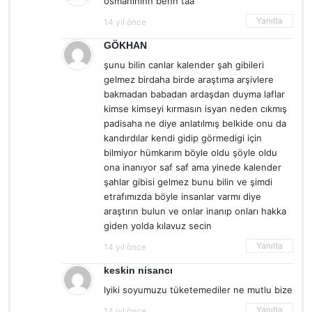
osmanınınn benn taa
Yanıtla
14 yıl önce
GÖKHAN
şunu bilin canlar kalender şah gibileri
gelmez birdaha birde araştıma arşivlere
bakmadan babadan ardaşdan duyma laflar
kimse kimseyi kırmasın isyan neden cıkmış
padisaha ne diye anlatılmış belkide onu da
kandırdılar kendi gidip görmedigi için
bilmiyor hümkarım böyle oldu şöyle oldu
ona inanıyor saf saf ama yinede kalender
şahlar gibisi gelmez bunu bilin ve şimdi
etrafımızda böyle insanlar varmı diye
araştırın bulun ve onlar inanıp onları hakka
giden yolda kılavuz secin
Yanıtla
14 yıl önce
keskin nisancı
Iyiki soyumuzu tüketemediler ne mutlu bize
Yanıtla
14 yıl önce