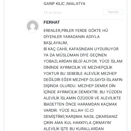
GARIP KILIC /MALATYA
Yanıtla
14 yıl önce
FERHAT
ERENLER,PİRLER YERDE GÖKTE HÜ
DİYENLER YARADANIN ADIYLA
BAŞLAYALIM,
Bİ KAÇ CAHİL KAFASINDAN UYDURUYOR
YA DA MÜSLÜMAN DİYE GEÇİNEN
YOBAZLARDAN BİLGİ ALIYOR. YÜCE İSLAM
DİNİNDE AYRIMCILIK VE MEZHEPÇİLİK
YOKTUR BU SEBEBLE ALEVİLİK MEZHEP
DEĞİLDİR EĞER MEZHEP OLSAYDI İSLAM’IN
DIŞINDA OLURDU. MEZHEP DEMEK DİN
İÇİNDE AYRIMCILIK DEMEKTİR. BU YÜZDEN
ALEVİLİK İSLAMIN ÖZÜDÜR VE ALEVİLİKTE
İBADETTEN ÖNCE HARAMDAN KAÇMAK
VARDIR. YÜCE ALLAH (C.C)
DEMİŞTİRKİ;’KARŞIMA NASIL ÇIKARSANIZ
ÇIKIN AMA KUL HAKKIYLA ÇIKMAYIN’
ALEVİLİK İŞTE BU KURALLARDAN