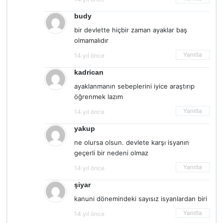
budy
bir devlette hiçbir zaman ayaklar baş
olmamalıdır
Yanıtla
14 yıl önce
kadrican
ayaklanmanın sebeplerini iyice araştırıp
öğrenmek lazım
Yanıtla
14 yıl önce
yakup
ne olursa olsun. devlete karşı isyanın
geçerli bir nedeni olmaz
Yanıtla
14 yıl önce
şiyar
kanuni dönemindeki sayısız isyanlardan biri
Yanıtla
14 yıl önce