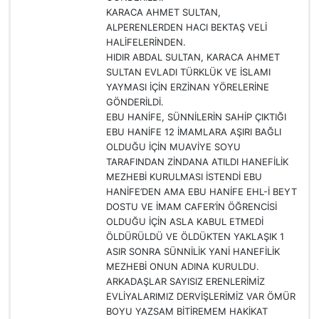
KARACA AHMET SULTAN,
ALPERENLERDEN HACI BEKTAŞ VELİ
HALİFELERİNDEN.
HIDIR ABDAL SULTAN, KARACA AHMET
SULTAN EVLADI TÜRKLÜK VE İSLAMI
YAYMASI İÇİN ERZİNAN YÖRELERİNE
GÖNDERİLDİ.
EBU HANİFE, SÜNNİLERİN SAHİP ÇIKTIĞI
EBU HANİFE 12 İMAMLARA AŞIRI BAĞLI
OLDUĞU İÇİN MUAVİYE SOYU
TARAFINDAN ZİNDANA ATILDI HANEFİLİK
MEZHEBİ KURULMASI İSTENDİ EBU
HANİFE’DEN AMA EBU HANİFE EHL-İ BEYT
DOSTU VE İMAM CAFER’İN ÖĞRENCİSİ
OLDUĞU İÇİN ASLA KABUL ETMEDİ
ÖLDÜRÜLDÜ VE ÖLDÜKTEN YAKLAŞIK 1
ASIR SONRA SÜNNİLİK YANİ HANEFİLİK
MEZHEBİ ONUN ADINA KURULDU.
ARKADAŞLAR SAYISIZ ERENLERİMİZ
EVLİYALARIMIZ DERVİŞLERİMİZ VAR ÖMÜR
BOYU YAZSAM BİTİREMEM HAKİKAT