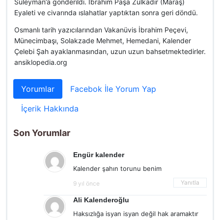
Süleyman’a gönderildi. İbrahim Paşa Zülkadir (Maraş)
Eyaleti ve civarında ıslahatlar yaptıktan sonra geri döndü.
Osmanlı tarih yazıcılarından Vakanüvis İbrahim Peçevi,
Münecimbaşı, Solakzade Mehmet, Hemedani, Kalender
Çelebi Şah ayaklanması­ndan, uzun uzun bahsetmektedirler.
ansiklopedia.org
Yorumlar
Facebok İle Yorum Yap
İçerik Hakkında
Son Yorumlar
Engür kalender
Kalender şahın torunu benim
Yanıtla
9 yıl önce
Ali Kalenderoğlu
Haksızlığa isyan isyan değil hak aramaktır