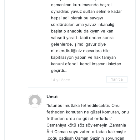
osmanlının kurulmasında başrol
oynadılar. yavuz sultan selim e kadar
hepsi adil olarak bu saygıyı
sürdürdüler. ama yavuz inkarcılığı
başlatıp anadolu da kıyım ve kan
vahşeti yarattı tabii ondan sonra
gelenlerde. şimdi gavur diye
nitelendirdiğiniz macarlara bile
kapitilasyon yapan ve hak tanıyan
kanuni efendi. kendi insanını kılıçtan
geçirdi…
Yanıtla
14 yıl önce
Umut
“Istanbul mutlaka fethedilecektir. Onu
fetheden komutan ne güzel komutan, onu
fetheden ordu ne güzel ordudur.”
Osmanlıya kötü söz söylemeyin ,Zamanla
Âl-i Osman soyu zaten ortadan kalkmıştır
,çoğu padişah Osman Gazinin soyundan