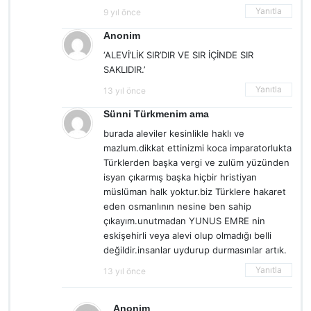
Yanıtla
9 yıl önce
Anonim
‘ALEVİ’LİK SIR’DIR VE SIR İÇİNDE SIR
SAKLIDIR.’
Yanıtla
13 yıl önce
Sünni Türkmenim ama
burada aleviler kesinlikle haklı ve
mazlum.dikkat ettinizmi koca imparatorlukta
Türklerden başka vergi ve zulüm yüzünden
isyan çıkarmış başka hiçbir hristiyan
müslüman halk yoktur.biz Türklere hakaret
eden osmanlının nesine ben sahip
çıkayım.unutmadan YUNUS EMRE nin
eskişehirli veya alevi olup olmadığı belli
değildir.insanlar uydurup durmasınlar artık.
Yanıtla
13 yıl önce
Anonim