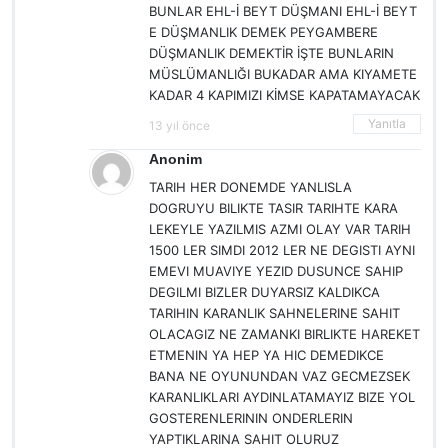
BUNLAR EHL-İ BEYT DÜŞMANI EHL-İ BEYT
E DÜŞMANLIK DEMEK PEYGAMBERE
DÜŞMANLIK DEMEKTİR İŞTE BUNLARIN
MÜSLÜMANLIĞI BUKADAR AMA KIYAMETE
KADAR 4 KAPIMIZI KİMSE KAPATAMAYACAK
Yanıtla
13 yıl önce
Anonim
TARIH HER DONEMDE YANLISLA
DOGRUYU BILIKTE TASIR TARIHTE KARA
LEKEYLE YAZILMIS AZMI OLAY VAR TARIH
1500 LER SIMDI 2012 LER NE DEGISTI AYNI
EMEVI MUAVIYE YEZID DUSUNCE SAHIP
DEGILMI BIZLER DUYARSIZ KALDIKCA
TARIHIN KARANLIK SAHNELERINE SAHIT
OLACAGIZ NE ZAMANKI BIRLIKTE HAREKET
ETMENIN YA HEP YA HIC DEMEDIKCE
BANA NE OYUNUNDAN VAZ GECMEZSEK
KARANLIKLARI AYDINLATAMAYIZ BIZE YOL
GOSTERENLERININ ONDERLERIN
YAPTIKLARINA SAHIT OLURUZ