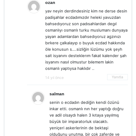
ozan
yav neyin derdindesiniz kim ne derse desin
padişahlar ecdadımızdır heleki yavuzdan
bahsedıyoruz son padısahlardan degıl
osmanlıyı osmanlı turku muslumanı dunyaya
yayan adamlardan bahsedıyoruz agzınızı
bırkere çalkalayıp o buyuk ecdad hakkında
öle konusun s….sizliğin lüzümu yok şeyh
sait isyanını desteklerım fakat kalender şah
isyanını nasıl olmustur bılemem lakin
osmanlı yaptıysa haklıdır ..
Yanıtla
14 yıl önce
salman
senin o ecdadın dediğin kendi özünü
inkar etti. osmanlı nın her yaptığı doğru
ve adil olsaydı halen 3 kıtaya yayılmış
büyük bir imparatorluk olacaktı.
yeniçeri askerlerinin de bektaşi
olduğunu unutma. bir çok zaferde ve