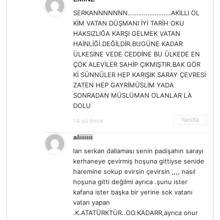
SERKANNNNNNN……………………AKILLI OL
KİM VATAN DÜŞMANI İYİ TARİH OKU
HAKSIZLIĞA KARŞI GELMEK VATAN
HAİNLİĞİ DEĞİLDİR.BUGÜNE KADAR
ÜLKESİNE VEDE CEDDİNE BU ÜLKEDE EN
ÇOK ALEVİLER SAHİP ÇIKMIŞTIR.BAK GÖR
Kİ SÜNNÜLER HEP KARIŞIK SARAY ÇEVRESİ
ZATEN HEP GAYRİMÜSLİM YADA
SONRADAN MÜSLÜMAN OLANLAR LA
DOLU
Yanıtla
14 yıl önce
aliiiiiii
lan serkan dallaması senin padişahın sarayı
kerhaneye çevirmiş hoşuna gittiyse senide
haremine sokup evirsin çevirsin ,,,, nasıl
hoşuna gitti değilmi ayrıca .şunu ister
kafana ister başka bir yerine sok vatanı
vatan yapan
.K.ATATÜRKTÜR..OO.KADARR,ayrıca onur