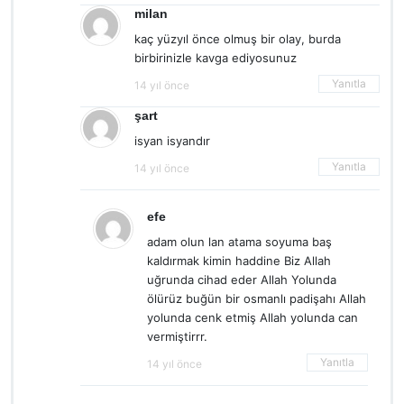
milan
kaç yüzyıl önce olmuş bir olay, burda
birbirinizle kavga ediyosunuz
Yanıtla
14 yıl önce
şart
isyan isyandır
Yanıtla
14 yıl önce
efe
adam olun lan atama soyuma baş
kaldırmak kimin haddine Biz Allah
uğrunda cihad eder Allah Yolunda
ölürüz buğün bir osmanlı padişahı Allah
yolunda cenk etmiş Allah yolunda can
vermiştirrr.
Yanıtla
14 yıl önce