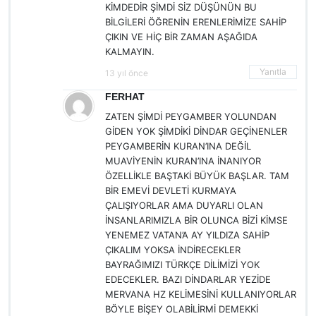
KİMDEDİR ŞİMDİ SİZ DÜŞÜNÜN BU
BİLGİLERİ ÖĞRENİN ERENLERİMİZE SAHİP
ÇIKIN VE HİÇ BİR ZAMAN AŞAĞIDA
KALMAYIN.
Yanıtla
13 yıl önce
FERHAT
ZATEN ŞİMDİ PEYGAMBER YOLUNDAN
GİDEN YOK ŞİMDİKİ DİNDAR GEÇİNENLER
PEYGAMBERİN KURAN’INA DEĞİL
MUAVİYENİN KURAN’INA İNANIYOR
ÖZELLİKLE BAŞTAKİ BÜYÜK BAŞLAR. TAM
BİR EMEVİ DEVLETİ KURMAYA
ÇALIŞIYORLAR AMA DUYARLI OLAN
İNSANLARIMIZLA BİR OLUNCA BİZİ KİMSE
YENEMEZ VATAN’A AY YILDIZA SAHİP
ÇIKALIM YOKSA İNDİRECEKLER
BAYRAĞIMIZI TÜRKÇE DİLİMİZİ YOK
EDECEKLER. BAZI DİNDARLAR YEZİDE
MERVANA HZ KELİMESİNİ KULLANIYORLAR
BÖYLE BİŞEY OLABİLİRMİ DEMEKKİ