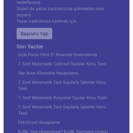
hedefliyoruz.
Sizleri de yazar kadromuzda görmekten onur
duyarız.
Yazar kadromuza katılmak için:
Başvuru Yap
Son Yazılar
Üçlü Pürüz Filmi 21 Nisanda Sinemalarda
7. Sınıf Matematik Cebirsel İfadeler Konu Testi
İller Arası Kilometre Hesaplama
7. Sınıf Matematik Tam Sayılarla İşlemler Konu
Testi
7. Sınıf Matematik Rasyonel Sayılar Konu Testi
7. Sınıf Matematik Tam Sayılarla İşlemler Konu
Testi
Faktöriyel Hesaplama
Evlilik Yaşı Hesaplama? Evlilik Yapmaya Uygun