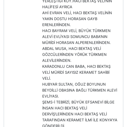
YERLEŞTİĞİ KÖY.HACI BEKTAŞ VELİ’NİN
HALİFESİ AYRICA
AHİ EVRAN VELİ, HACI BEKTAŞ VELİNİN
YAKIN DOSTU HORASAN GAYB
ERENLERİNDEN.
HACI BAYRAM VELİ, BÜYÜK TÜRKMEN
ALEVİ EVLİYASI SOMUNCU BABA’NIN
MÜRİDİ HORASAN ALPERENLERİNDEN.
ABDAL MUSA, HACI BEKTAŞ VELİ
GÖZCÜLERİNDEN YÖRÜK TÜRKMEN
ALEVİLERİNDEN.
KARADONLU CAN BABA, HACI BEKTAŞ
VELİ MÜRİDİ SAYISIZ KERAMET SAHİBİ
VELİ.
HUBYAR SULTAN, OĞUZ BOYUNUN
BEYDİLLİ OBASINA BAĞLI TÜRKMEN ALEVİ
EVLİYASI.
ŞEMS-İ TEBRİZİ, BÜYÜK EFSANEVİ BİLGE
İNSAN HACI BEKTAŞ VELİ
DERVİŞ’LERİNDEN HACI BEKTAŞ VELİ
TARAFINDAN KERAMET İLMİ İLE KONYA’YA
GÖNDERİLDİ.