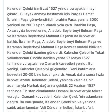
Kalender Çelebi isimli zat 1527 yılında bu ayaklanmayı
çıkardı. Bu ayaklanmayı bastırmak için Pargalı Damat
İbrahim Paşa görevlendirildi. İbrahim Paşa, yanına 3000
yeniçeri ve 2000 sipahi alarak yola çıktı. İbrahim Paşa,
Aksaray’da kuvvetlerine, Anadolu Beylerbeyi Behram Paşa
ve Karaman Beylerbeyi Mahmut Paşanın da kuvvetleri
katıldı. İbrahim Paşa, Anadolu Beylerbeyi Behram Paşa ve
Karaman Beylerbeyi Mahmut Paşa komutasındaki birlikleri,
Kalender Çelebi üzerine gönderdi. Kalender Çelebi ile Tokat
yakınlarından Cincilfe denilen yerde 27 Mayıs 1527
tarihinde vuruştular ve Osmanlı kuvvetleri yenildi. Bu
yenilgi, Kalender Çelebi’yi güçlendirdi. Yeni katılımlarla
kuvvetini 20-30 bine kadar çıkardı. Ancak daha sonra hızla
kuvveti azaldı. Kalender Çelebi, yanında kalan az bir
adamlarıyla Nurhak dağlarına çekildi. 22 Haziran 1527
tarihinde Elbistan civarlarında Osmanlı kuvvetleriyle tekrar
vuruştu. Osmanlı kuvvetleri, Kalender Çelebi’nin adamlarını
dağıttı. Bu vuruşmada, Kalender Çelebi’nin ve yanında
sadık adamlarından Veli Dündar’ın kellesi, İstanbul’a I.