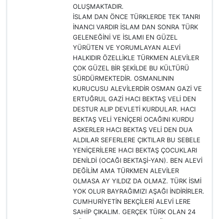
OLUŞMAKTADIR.
İSLAM DAN ÖNCE TÜRKLERDE TEK TANRI
İNANCI VARDIR İSLAM DAN SONRA TÜRK
GELENEĞİNİ VE İSLAMI EN GÜZEL
YÜRÜTEN VE YORUMLAYAN ALEVİ
HALKIDIR ÖZELLİKLE TÜRKMEN ALEVİLER
ÇOK GÜZEL BİR ŞEKİLDE BU KÜLTÜRÜ
SÜRDÜRMEKTEDİR. OSMANLININ
KURUCUSU ALEVİLERDİR OSMAN GAZİ VE
ERTUĞRUL GAZİ HACI BEKTAŞ VELİ DEN
DESTUR ALIP DEVLETİ KURDULAR. HACI
BEKTAŞ VELİ YENİÇERİ OCAĞINI KURDU
ASKERLER HACI BEKTAŞ VELİ DEN DUA
ALDILAR SEFERLERE ÇIKTILAR BU SEBELE
YENİÇERİLERE HACI BEKTAŞ ÇOCUKLARI
DENİLDİ (OCAĞI BEKTAŞİ-YAN). BEN ALEVİ
DEĞİLİM AMA TÜRKMEN ALEVİLER
OLMASA AY YILDIZ DA OLMAZ. TÜRK İSMİ
YOK OLUR BAYRAĞIMIZI AŞAĞI İNDİRİRLER.
CUMHURİYETİN BEKÇİLERİ ALEVİ LERE
SAHİP ÇIKALIM. GERÇEK TÜRK OLAN 24