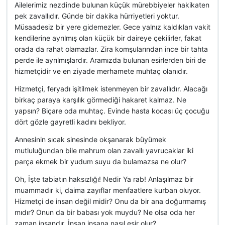
Ailelerimiz nezdinde bulunan küçük mürebbiyeler hakikaten
pek zavallıdır. Günde bir dakika hürriyetleri yoktur.
Müsaadesiz bir yere gidemezler. Gece yalnız kaldıkları vakit
kendilerine ayrılmış olan küçük bir daireye çekilirler, fakat
orada da rahat olamazlar. Zira komşularından ince bir tahta
perde ile ayrılmışlardır. Aramızda bulunan esirlerden biri de
hizmetçidir ve en ziyade merhamete muhtaç olanıdır.
Hizmetçi, feryadı işitilmek istenmeyen bir zavallıdır. Alacağı
birkaç paraya karşılık görmediği hakaret kalmaz. Ne
yapsın? Biçare oda muhtaç. Evinde hasta kocası üç çocuğu
dört gözle gayretli kadını bekliyor.
Annesinin sıcak sinesinde okşanarak büyümek
mutluluğundan bile mahrum olan zavallı yavrucaklar iki
parça ekmek bir yudum suyu da bulamazsa ne olur?
Oh, İşte tabiatın haksızlığı! Nedir Ya rab! Anlaşılmaz bir
muammadır ki, daima zayıflar menfaatlere kurban oluyor.
Hizmetçi de insan değil midir? Onu da bir ana doğurmamış
mıdır? Onun da bir babası yok muydu? Ne olsa oda her
zaman insandır. İnsan insana nasıl esir olur?