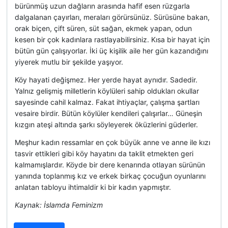
bürünmüş uzun dağların arasında hafif esen rüzgarla
dalgalanan çayırları, meraları görürsünüz. Sürüsüne bakan,
orak biçen, çift süren, süt sağan, ekmek yapan, odun
kesen bir çok kadınlara rastlayabilirsiniz. Kısa bir hayat için
bütün gün çalışıyorlar. İki üç kişilik aile her gün kazandığını
yiyerek mutlu bir şekilde yaşıyor.
Köy hayati değişmez. Her yerde hayat aynıdır. Sadedir.
Yalnız gelişmiş milletlerin köylüleri sahip oldukları okullar
sayesinde cahil kalmaz. Fakat ihtiyaçlar, çalışma şartları
vesaire birdir. Bütün köylüler kendileri çalışırlar… Güneşin
kızgın ateşi altında şarkı söyleyerek öküzlerini güderler.
Meşhur kadın ressamlar en çok büyük anne ve anne ile kızı
tasvir ettikleri gibi köy hayatını da taklit etmekten geri
kalmamışlardır. Köyde bir dere kenarında otlayan sürünün
yanında toplanmış kız ve erkek birkaç çocuğun oyunlarını
anlatan tabloyu ihtimaldir ki bir kadın yapmıştır.
Kaynak: İslamda Feminizm