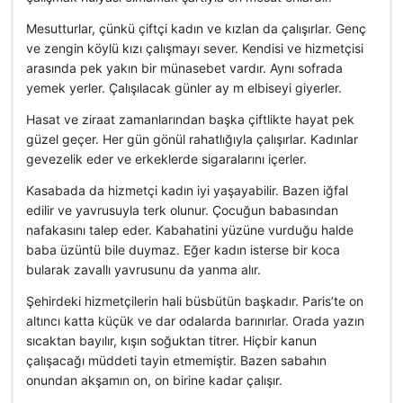
Mesutturlar, çünkü çiftçi kadın ve kızlan da çalışırlar. Genç
ve zengin köylü kızı çalışmayı sever. Kendisi ve hizmetçisi
arasında pek yakın bir münasebet vardır. Aynı sofrada
yemek yerler. Çalışılacak günler ay m elbiseyi giyerler.
Hasat ve ziraat zamanlarından başka çiftlikte hayat pek
güzel geçer. Her gün gönül rahatlığıyla çalışırlar. Kadınlar
gevezelik eder ve erkeklerde sigaralarını içerler.
Kasabada da hizmetçi kadın iyi yaşayabilir. Bazen iğfal
edilir ve yavrusuyla terk olunur. Çocuğun babasından
nafakasını talep eder. Kabahatini yüzüne vurduğu halde
baba üzüntü bile duymaz. Eğer kadın isterse bir koca
bularak zavallı yavrusunu da yanma alır.
Şehirdeki hizmetçilerin hali büsbütün başkadır. Paris’te on
altıncı katta küçük ve dar odalarda barınırlar. Orada yazın
sıcaktan bayılır, kışın soğuktan titrer. Hiçbir kanun
çalışacağı müddeti tayin etmemiştir. Bazen sabahın
onundan akşamın on, on birine kadar çalışır.