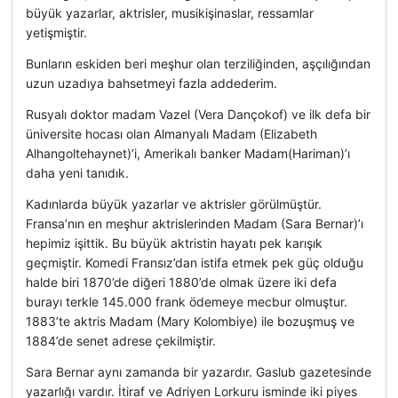
büyük yazarlar, aktrisler, musikişinaslar, ressamlar
yetişmiştir.
Bunların eskiden beri meşhur olan terziliğinden, aşçılığından
uzun uzadıya bahsetmeyi fazla addederim.
Rusyalı doktor madam Vazel (Vera Dançokof) ve ilk defa bir
üniversite hocası olan Almanyalı Madam (Elizabeth
Alhangoltehaynet)’i, Amerikalı banker Madam(Hariman)’ı
daha yeni tanıdık.
Kadınlarda büyük yazarlar ve aktrisler görülmüştür.
Fransa’nın en meşhur aktrislerinden Madam (Sara Bernar)’ı
hepimiz işittik. Bu büyük aktristin hayatı pek karışık
geçmiştir. Komedi Fransız’dan istifa etmek pek güç olduğu
halde biri 1870’de diğeri 1880’de olmak üzere iki defa
burayı terkle 145.000 frank ödemeye mecbur olmuştur.
1883’te aktris Madam (Mary Kolombiye) ile bozuşmuş ve
1884’de senet adrese çekilmiştir.
Sara Bernar aynı zamanda bir yazardır. Gaslub gazetesinde
yazarlığı vardır. İtiraf ve Adriyen Lorkuru isminde iki piyes