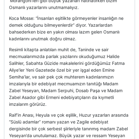
‘Morangoni’Ieri gibi büyük yazarları hatırlatırken bizim
Osmanlı yazarlarını unutmamalıyız.
Koca Mosse: “İnsanları eşitlikte görmeyenler insanlığın ne
demek olduğunu bilmeyenlerdir” diyor. Yazarlardan
bahsederken bize en yakın olması lazım gelen Osmanlı
kadınlarını unutmak doğru olmaz.
Resimli kitapta anlatılan muhit de, Taninde ve sair
mecmualarımızda parlak yazılarını okuduğumuz Halide
Salihler, Sabahta Güzide makalelerini gördüğümüz Fatma
Aliye’ler Yeni Gazetede özel bir yer işgal eden Emine
Semiha’lar, ve sair pek çok muhterem kadınlarımızın
imzalarıyla bir edebiyat mecmuamızın tanıtüğı Madam
Zabel Yeseyan, Madam Serpuhi, Dosab Paşa ve Madam
Zabel Asador gibi Ermeni edebiyatçıların da kıymetli
imzalarım görürüz.
Raif’in Anası, Heyula ve çok eşlilik, Huzur yazarları arasında
“Süslü adamlar” romanı yazan ve Zagile edebiyat
dergisinde bir çok serbest şiirleriyle tanınmış madam Zabel
Yeseyan’da unutulamaz. Büyük yazar ve ressam Yeseyan