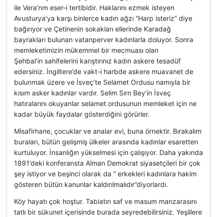
ile Vera’nm eser-i tertibidir. Haklarını ezmek isteyen
Avusturya’ya karşı binlerce kadın ağzı “Harp isteriz” diye
bağırıyor ve Çetinenin sokakları ellerinde Karadağ
bayrakları bulunan vatanperver kadınlarla doluyor. Sonra
memleketimizin mükemmel bir mecmuası olan
Şehbal’in sahifelerini karıştırınız kadın askere tesadüf
edersiniz. İngiltere’de vakt-i harbde askere muavanet de
bulunmak üzere ve İsveç’te Selamet Ordusu namıyla bir
kısım asker kadınlar vardır. Selim Sırrı Bey’in İsveç
hatıralarını okuyanlar selamet ordusunun memleket için ne
kadar büyük faydalar gösterdiğini görürler.
Misafirhane, çocuklar ve analar evi, buna örnektir. Bırakalım
buraları, bütün gelişmiş ülkeler arasında kadınlar esaretten
kurtuluyor. İnsanlığın yükselmesi için çalışıyor. Daha yakında
1891’deki konferansta Alman Demokrat siyasetçileri bir çok
şey istiyor ve beşinci olarak da ” erkekleri kadınlara hakim
gösteren bütün kanunlar kaldırılmalıdır”diyorlardı.
Köy hayatı çok hoştur. Tabiatın saf ve masum manzarasını
tatlı bir sükunet içerisinde burada seyredebilirsiniz. Yeşillere