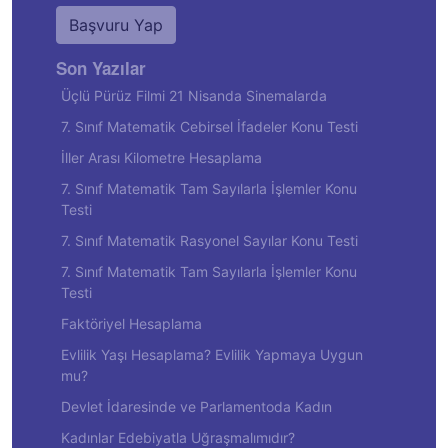
Başvuru Yap
Son Yazılar
Üçlü Pürüz Filmi 21 Nisanda Sinemalarda
7. Sınıf Matematik Cebirsel İfadeler Konu Testi
İller Arası Kilometre Hesaplama
7. Sınıf Matematik Tam Sayılarla İşlemler Konu
Testi
7. Sınıf Matematik Rasyonel Sayılar Konu Testi
7. Sınıf Matematik Tam Sayılarla İşlemler Konu
Testi
Faktöriyel Hesaplama
Evlilik Yaşı Hesaplama? Evlilik Yapmaya Uygun
mu?
Devlet İdaresinde ve Parlamentoda Kadın
Kadınlar Edebiyatla Uğraşmalımıdır?