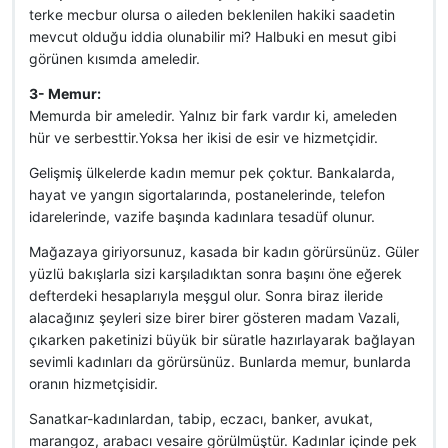
terke mecbur olursa o aileden beklenilen hakiki saadetin
mevcut olduğu iddia olunabilir mi? Halbuki en mesut gibi
görünen kısımda ameledir.
3- Memur:
Memurda bir ameledir. Yalnız bir fark vardır ki, ameleden
hür ve serbesttir.Yoksa her ikisi de esir ve hizmetçidir.
Gelişmiş ülkelerde kadın memur pek çoktur. Bankalarda,
hayat ve yangın sigortalarında, postanelerinde, telefon
idarelerinde, vazife başında kadınlara tesadüf olunur.
Mağazaya giriyorsunuz, kasada bir kadın görürsünüz. Güler
yüzlü bakışlarla sizi karşıladıktan sonra başını öne eğerek
defterdeki hesaplarıyla meşgul olur. Sonra biraz ileride
alacağınız şeyleri size birer birer gösteren madam Vazali,
çıkarken paketinizi büyük bir süratle hazırlayarak bağlayan
sevimli kadınları da görürsünüz. Bunlarda memur, bunlarda
oranın hizmetçisidir.
Sanatkar-kadınlardan, tabip, eczacı, banker, avukat,
marangoz, arabacı vesaire görülmüştür. Kadınlar içinde pek