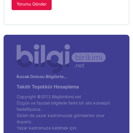
Kucak Dolusu Bilgilerle…
Takdir Teşekkür Hesaplama
Copyright ©2013 Bilgibirikimi.net
Özgün ve faydalı bilgilerle farklı bir site konsepti
hedefliyoruz.
Sizleri de yazar kadromuzda görmekten onur
duyarız.
Yazar kadromuza katılmak için: