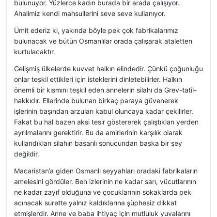
bulunuyor. Yüzlerce kadın burada bir arada çalışıyor.
Ahalimiz kendi mahsullerini seve seve kullanıyor.
Ümit ederiz ki, yakında böyle pek çok fabrikalarımız
bulunacak ve bütün Osmanlılar orada çalışarak ataletten
kurtulacaktır.
Gelişmiş ülkelerde kuvvet halkın elindedir. Çünkü çoğunluğu
onlar teşkil ettikleri için isteklerini dinletebilirler. Halkın
önemli bir kısmını teşkil eden annelerin silahı da Grev-tatil-
hakkıdır. Ellerinde bulunan birkaç paraya güvenerek
işlerinin başından arzuları kabul oluncaya kadar çekilirler.
Fakat bu hal bazen aksi tesir göstererek çalıştıkları yerden
ayrılmalarını gerektirir. Bu da amirlerinin karşılık olarak
kullandıkları silahın başarılı sonucundan başka bir şey
değildir.
Macaristan’a giden Osmanlı seyyahları oradaki fabrikaların
amelesini gördüler. Ben izlerinin ne kadar sarı, vücutlarının
ne kadar zayıf olduğuna ve çocuklarının sokaklarda pek
acınacak surette yalnız kaldıklarına şüphesiz dikkat
etmişlerdir. Anne ve baba ihtiyaç için mutluluk yuvalarını