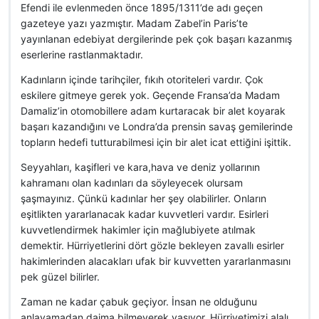
Efendi ile evlenmeden önce 1895/1311’de adı geçen
gazeteye yazı yazmıştır. Madam Zabel’in Paris’te
yayınlanan edebiyat dergilerinde pek çok başarı kazanmış
eserlerine rastlanmaktadır.
Kadınların içinde tarihçiler, fıkıh otoriteleri vardır. Çok
eskilere gitmeye gerek yok. Geçende Fransa’da Madam
Damaliz’in otomobillere adam kurtaracak bir alet koyarak
başarı kazandığını ve Londra’da prensin savaş gemilerinde
topların hedefi tutturabilmesi için bir alet icat ettiğini işittik.
Seyyahları, kaşifleri ve kara,hava ve deniz yollarının
kahramanı olan kadınları da söyleyecek olursam
şaşmayınız. Çünkü kadınlar her şey olabilirler. Onların
eşitlikten yararlanacak kadar kuvvetleri vardır. Esirleri
kuvvetlendirmek hakimler için mağlubiyete atılmak
demektir. Hürriyetlerini dört gözle bekleyen zavallı esirler
hakimlerinden alacakları ufak bir kuvvetten yararlanmasını
pek güzel bilirler.
Zaman ne kadar çabuk geçiyor. İnsan ne olduğunu
anlayamadan daima bilmeyerek yaşıyor. Hürriyetimizi alalı