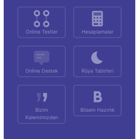
Online Testler
Hesaplamalar
Online Destek
Rüya Tabirleri
Bizim
Bilsem Hazırlık
Kalemimizden