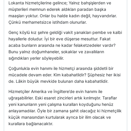
Lokanta hizmetçilerine gelince; Yalnız bahşişlerden ve
müşterileri memnun ederek aldıkları paradan başka
maaşları yoktur. Onlar bu halde kadın değil, hayvandırlar.
Çünkü merhametsizce istihdam olunurlar.
Genç köylü kız şehre geldiği vakit yanakları pembe ve kalbi
hayallerle doludur. İyi bir eve düşerse mesuttur. Fakat
acaba bunların arasında ne kadar felaketzedeler vardır?
Bunu yalnız doğumhaneler, sokaklar ve zavallıların
sığındıkları yerler söyleyebilir.
Çoğunlukla evin hanımı ile hizmetçi arasında şiddetli bir
mücadele devam eder. Kim kabahatlidir? Şüphesiz her ikisi
de. Lâkin büyük mevkide bulunan daha kabahatlidir.
Hizmetçiler Amerika ve İngiltere’de evin hanımı ile
uğraşabilirler. Eski esaret zincirleri artık kırılmıştır. Taraflar
yeni kanunların yeni çalışma kuralları koyduğunu henüz
anlayamadılar. Öyle bir zamana şahit olacağız ki hizmetçilik
küçük manasından kurtularak ayrıca bir ilim olacak ve
kurallara bağlanacaktır.