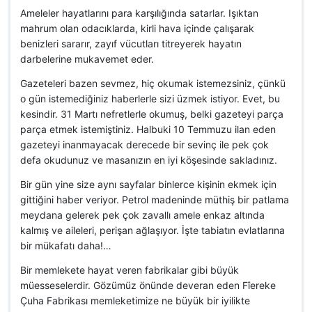
Ameleler hayatlarını para karşılığında satarlar. Işıktan
mahrum olan odacıklarda, kirli hava içinde çalışarak
benizleri sararır, zayıf vücutları titreyerek hayatın
darbelerine mukavemet eder.
Gazeteleri bazen sevmez, hiç okumak istemezsiniz, çünkü
o gün istemediğiniz haberlerle sizi üzmek istiyor. Evet, bu
kesindir. 31 Martı nefretlerle okumuş, belki gazeteyi parça
parça etmek istemiştiniz. Halbuki 10 Temmuzu ilan eden
gazeteyi inanmayacak derecede bir sevinç ile pek çok
defa okudunuz ve masanızın en iyi köşesinde sakladınız.
Bir gün yine size aynı sayfalar binlerce kişinin ekmek için
gittiğini haber veriyor. Petrol madeninde müthiş bir patlama
meydana gelerek pek çok zavallı amele enkaz altında
kalmış ve aileleri, perişan ağlaşıyor. İşte tabiatın evlatlarına
bir mükafatı daha!…
Bir memlekete hayat veren fabrikalar gibi büyük
müesseselerdir. Gözümüz önünde deveran eden Fîereke
Çuha Fabrikası memleketimize ne büyük bir iyilikte