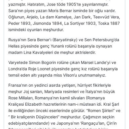
yazmıştır. Hatıratım, Jose töde 1905’te yayınlanmıştır.
Sara’nın piyes yazarı Moris Bernar isminde bir oğlu vardır.
Oğlunun, Anjelo, La dam Kamelye, Jan Dark, Teevvüd Vera,
Peder 1893, Jismonda 1894, La Sortiyer 1903, Toska 1887
ismindeki oyunları meşhurdur.
Rusya’nın Sera Bernar’ı (Baryatinsky) ve Sen Petersburg’da
Hellas piyesinde genç Yunanlı rolünü başarıyla oynayan
madam Lina Kavalyeleri de meşhur aktrislerdir.
Varyetede Simon Bogorin rolüne çıkan Marsel Lande’yi ve
Londra’da Roje Loonet piyesinde genç kız rolünü başarıyla
temsil eden altı yaşında miss Vilson’u unutmamalıyız.
Fransa’nın on yedinci asırda yetişen, hürriyet fikirleriyle
meşhur Joj sanları, Mariyada resimleri ve İtalya’nın büyük
Rose Millaları, Romanya’nın kamil silvaları (Romanya
Kraliçesi Elizabeth hazretlerinin nam-ı müstearı idi. Kral Şarl
ile evliliğinden önceki eserlerinde görülür. “Romen Şiirleri” ve
” Bir kraliçenin Düşünceleri” meşhurdur. Çağımızın seçkin
edebiyatçılanndandır) ve Japonya’nın ‘Rangaçu’lan, Çin’in