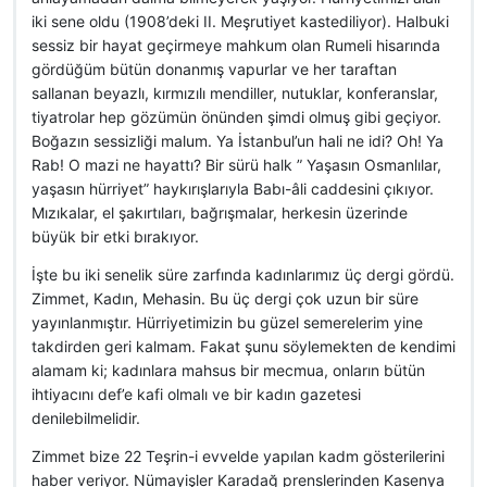
iki sene oldu (1908’deki II. Meşrutiyet kastediliyor). Halbuki
sessiz bir hayat geçirmeye mahkum olan Rumeli hisarında
gördüğüm bütün donanmış vapurlar ve her taraftan
sallanan beyazlı, kırmızılı mendiller, nutuklar, konferanslar,
tiyatrolar hep gözümün önünden şimdi olmuş gibi geçiyor.
Boğazın sessizliği malum. Ya İstanbul’un hali ne idi? Oh! Ya
Rab! O mazi ne hayattı? Bir sürü halk ” Yaşasın Osmanlılar,
yaşasın hürriyet” haykırışlarıyla Babı-âli caddesini çıkıyor.
Mızıkalar, el şakırtıları, bağrışmalar, herkesin üzerinde
büyük bir etki bırakıyor.
İşte bu iki senelik süre zarfında kadınlarımız üç dergi gördü.
Zimmet, Kadın, Mehasin. Bu üç dergi çok uzun bir süre
yayınlanmıştır. Hürriyetimizin bu güzel semerelerim yine
takdirden geri kalmam. Fakat şunu söylemekten de kendimi
alamam ki; kadınlara mahsus bir mecmua, onların bütün
ihtiyacını def’e kafi olmalı ve bir kadın gazetesi
denilebilmelidir.
Zimmet bize 22 Teşrin-i evvelde yapılan kadm gösterilerini
haber veriyor. Nümayişler Karadağ prenslerinden Kasenya