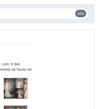
ARA
r. com. tr den
tmemeniz de fayda var.