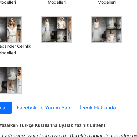
odelleri
Modelleri
Modelleri
exander Gelinlik
odelleri
lar
Facebok İle Yorum Yap
İçerik Hakkında
azarken Türkçe Kurallarına Uyarak Yazınız Lütfen!
a adresiniz yayınlanmayacak.
Gerekli alanlar
ile işaretlenmi