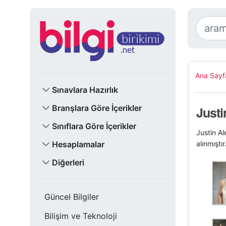
Ana Sayf
Sınavlara Hazırlık
Branşlara Göre İçerikler
Justi
Sınıflara Göre İçerikler
Justin Al
Hesaplamalar
alınmıştı
Diğerleri
Güncel Bilgiler
Bilişim ve Teknoloji