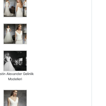
stin Alexander Gelinlik
Modelleri