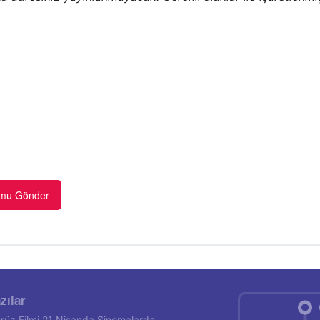
zılar
rüz Filmi 21 Nisanda Sinemalarda