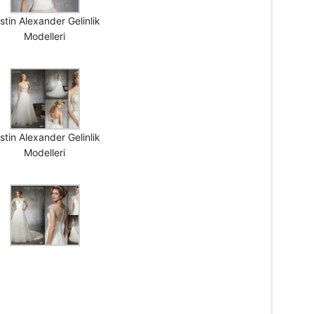
stin Alexander Gelinlik
Modelleri
stin Alexander Gelinlik
Modelleri