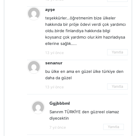
ayşe
teşekkürler…öğretmenim bize ülkeler
hakkında bir pröje ödevi verdi çok yardımcı
oldu.birde finlandiya hakkında bilgi
koysanız çok yardımcı olur.kim hazırladıysa
ellerine sağlık…..
Yanıtla
13 yıl önce
senanur
bu ülke en ama en güzel ülke türkiye den
daha da güzel
Yanıtla
13 yıl önce
Ggjbbbml
Sanırım TÜRKİYE den güzreel olamaz
diyecektin
Yanıtla
7 yıl önce