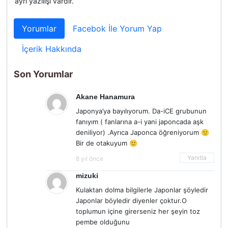
ayrı yazılışı vardır.
Yorumlar
Facebok İle Yorum Yap
İçerik Hakkında
Son Yorumlar
Akane Hanamura
Japonya’ya bayılıyorum. Da-iCE grubunun
fanıyım ( fanlarına a-i yani japoncada aşk
deniliyor) .Ayrıca Japonca öğreniyorum 🙂
Bir de otakuyum 🙂
Yanıtla
8 yıl önce
mizuki
Kulaktan dolma bilgilerle Japonlar şöyledir
Japonlar böyledir diyenler çoktur.O
toplumun içine girerseniz her şeyin toz
pembe olduğunu