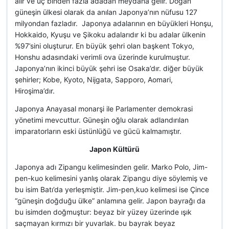
alır ve üç binden fazla adadan meydana gelir. Doğan
güneşin ülkesi olarak da anılan Japonya’nın nüfusu 127
milyondan fazladır. Japonya adalarının en büyükleri Honşu,
Hokkaido, Kyuşu ve Şikoku adalarıdır ki bu adalar ülkenin
%97’sini oluşturur. En büyük şehri olan başkent Tokyo,
Honshu adasındaki verimli ova üzerinde kurulmuştur.
Japonya’nın ikinci büyük şehri ise Osaka’dır. diğer büyük
şehirler; Kobe, Kyoto, Nijgata, Sapporo, Aomari,
Hiroşima’dır.
Japonya Anayasal monarşi ile Parlamenter demokrasi
yönetimi mevcuttur. Güneşin oğlu olarak adlandırılan
imparatorların eski üstünlüğü ve gücü kalmamıştır.
Japon Kültürü
Japonya adı Zipangu kelimesinden gelir. Marko Polo, Jim-
pen-kuo kelimesini yanlış olarak Zipangu diye söylemiş ve
bu isim Batı’da yerleşmiştir. Jim-pen,kuo kelimesi ise Çince
“güneşin doğduğu ülke” anlamına gelir. Japon bayrağı da
bu isimden doğmuştur: beyaz bir yüzey üzerinde ışık
saçmayan kırmızı bir yuvarlak. bu bayrak beyaz