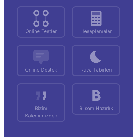
Online Testler
Hesaplamalar
Online Destek
Rüya Tabirleri
Bizim
Bilsem Hazırlık
Kalemimizden