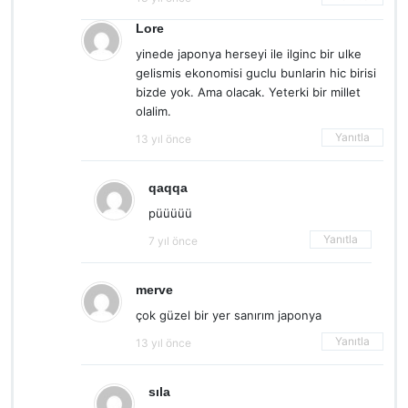
Lore
yinede japonya herseyi ile ilginc bir ulke
gelismis ekonomisi guclu bunlarin hic birisi
bizde yok. Ama olacak. Yeterki bir millet
olalim.
Yanıtla
13 yıl önce
qaqqa
püüüüü
Yanıtla
7 yıl önce
merve
çok güzel bir yer sanırım japonya
Yanıtla
13 yıl önce
sıla