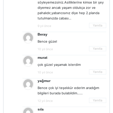
söyleyemezsiniz.Asilliklerine kimse bir şey
diyemez ancak yaşam oldukça zor ve
pahalıdır,yabancısınız diye hep 2.planda
tutulmanızda cabası…
Yanıtla
9 yıl önce
Beray
Bence güzel
Yanıtla
10 yıl önce
murat
çok güzel yaşamak isterdim
Yanıtla
10 yıl önce
yağmur
Bence çok iyi teşekkür ederim aradığım
bilgileri burada bulabildim……
Yanıtla
12 yıl önce
sıla