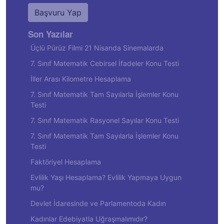
Başvuru Yap
Son Yazılar
Üçlü Pürüz Filmi 21 Nisanda Sinemalarda
7. Sınıf Matematik Cebirsel İfadeler Konu Testi
İller Arası Kilometre Hesaplama
7. Sınıf Matematik Tam Sayılarla İşlemler Konu
Testi
7. Sınıf Matematik Rasyonel Sayılar Konu Testi
7. Sınıf Matematik Tam Sayılarla İşlemler Konu
Testi
Faktöriyel Hesaplama
Evlilik Yaşı Hesaplama? Evlilik Yapmaya Uygun
mu?
Devlet İdaresinde ve Parlamentoda Kadın
Kadınlar Edebiyatla Uğraşmalımıdır?