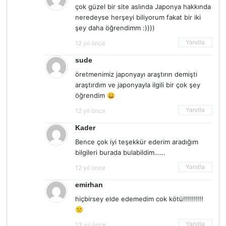
çok güzel bir site aslında Japonya hakkında
neredeyse herşeyi biliyorum fakat bir iki
şey daha öğrendimm :))))
Yanıtla
12 yıl önce
sude
öretmenimiz japonyayı araştırın demişti
araştırdım ve japonyayla ilgili bir çok şey
öğrendim 😀
Yanıtla
12 yıl önce
Kader
Bence çok iyi teşekkür ederim aradığım
bilgileri burada bulabildim……
Yanıtla
12 yıl önce
emirhan
hiçbirsey elde edemedim cok kötü!!!!!!!!!!
🙁
Yanıtla
13 yıl önce