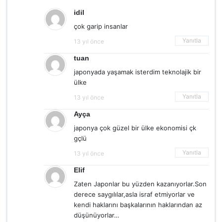
idil
çok garip insanlar
Yanıtla
13 yıl önce
tuan
japonyada yaşamak isterdim teknolajik bir
ülke
Yanıtla
13 yıl önce
Ayça
japonya çok güzel bir ülke ekonomisi çk
gçlü
Yanıtla
13 yıl önce
Elif
Zaten Japonlar bu yüzden kazanıyorlar.Son
derece saygılılar,asla israf etmiyorlar ve
kendi haklarını başkalarının haklarından az
düşünüyorlar…