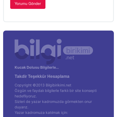
Kucak Dolusu Bilgilerle…
Takdir Teşekkür Hesaplama
Copyright ©2013 Bilgibirikimi.net
Özgün ve faydalı bilgilerle farklı bir site konsepti
hedefliyoruz.
Sizleri de yazar kadromuzda görmekten onur
duyarız.
Yazar kadromuza katılmak için: