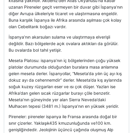
kıtasına yakındır. Akdeniz’den Atlas Okyanusu’na kadar
uzanan Pireneler geçit vermeyen bir duvar gibi İspanya’nın
diğer Avrupa ülkeleriyle ticaret ve ulaştırmasına engeldir.
Buna karşılık İspanya ile Afrika arasında aşılması çok kolay
olan Cebelitarık boğazı vardır.
İspanya’nın akarsuları sulama ve ulaştırmaya elverişli
değildir. Bazı bölgelerde açık ovalara aktıkları da görülür.
Bu ovalarda bol tahıl yetişir.
Meseta Platosu: ispanya’nın iç bölgelerinden çoğu yüksek
platolar durumunda olduğundan buralara masa anlamına
gelen meseta derler. İspanyollar, “Meseta’da yılın üç ayı kış
dokuz ayı da cehennemdir” derler. Meseta’da kış aylarında
soğuk kuzey rüzgarları eser ve ısı çok düşer. Yazları ise
Afrika’dan gelen sıcak rüzgarlar burayı çöle benzetir.
Meseta’nın güneyinde yer alan Sierra Neveda’daki
Mulhacen tepesi (3481 m.) İspanya’nın en yüksek yeridir.
Pireneler: pireneler ispanya ile Fransa arasında doğal bir
sınır çizerler. Yaklaşık435 kmuzunluğunda ve100 km.
genişliğindedir. Jeolojinin üçüncü çağında oluşmuş Alp