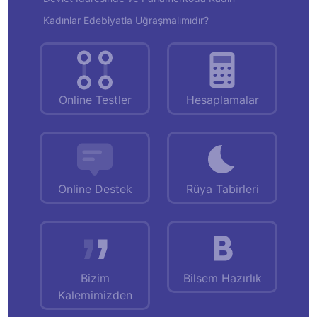
Kadınlar Edebiyatla Uğraşmalımıdır?
Online Testler
Hesaplamalar
Online Destek
Rüya Tabirleri
Bizim
Bilsem Hazırlık
Kalemimizden