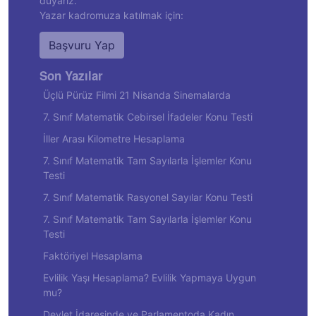
duyarız.
Yazar kadromuza katılmak için:
Başvuru Yap
Son Yazılar
Üçlü Pürüz Filmi 21 Nisanda Sinemalarda
7. Sınıf Matematik Cebirsel İfadeler Konu Testi
İller Arası Kilometre Hesaplama
7. Sınıf Matematik Tam Sayılarla İşlemler Konu
Testi
7. Sınıf Matematik Rasyonel Sayılar Konu Testi
7. Sınıf Matematik Tam Sayılarla İşlemler Konu
Testi
Faktöriyel Hesaplama
Evlilik Yaşı Hesaplama? Evlilik Yapmaya Uygun
mu?
Devlet İdaresinde ve Parlamentoda Kadın