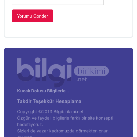
Kucak Dolusu Bilgilerle…
Takdir Teşekkür Hesaplama
Copyright ©2013 Bilgibirikimi.net
Özgün ve faydalı bilgilerle farklı bir site konsepti
hedefliyoruz.
Sizleri de yazar kadromuzda görmekten onur