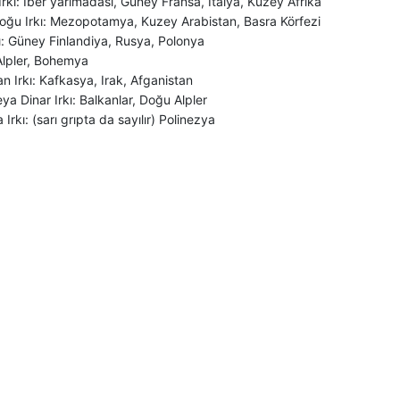
rkı: İber yarımadası, Güney Fransa, İtalya, Kuzey Afrika
ğu Irkı: Mezopotamya, Kuzey Arabistan, Basra Körfezi
kı: Güney Finlandiya, Rusya, Polonya
 Alpler, Bohemya
n Irkı: Kafkasya, Irak, Afganistan
ya Dinar Irkı: Balkanlar, Doğu Alpler
 Irkı: (sarı grıpta da sayılır) Polinezya