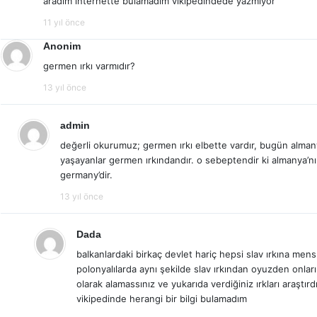
aradım internette bulamadım vikipedindede yazmıyor
11 yıl önce
Anonim
germen ırkı varmıdır?
13 yıl önce
admin
değerli okurumuz; germen ırkı elbette vardır, bugün alman
yaşayanlar germen ırkındandır. o sebeptendir ki almanya’nın
germany’dir.
13 yıl önce
Dada
balkanlardaki birkaç devlet hariç hepsi slav ırkına men
polonyalılarda aynı şekilde slav ırkından oyuzden onları f
olarak alamassınız ve yukarıda verdiğiniz ırkları araştır
vikipedinde herangi bir bilgi bulamadım