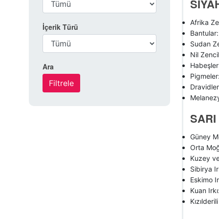
SİYA
Afrika Ze
İçerik Türü
Bantular
Sudan Ze
Nil Zenc
Habeşler
Ara
Pigmeler
Dravidle
Melanezy
SARI
Güney Mo
Orta Moğo
Kuzey ve
Sibirya 
Eskimo Ir
Kuan Irkı
Kızılderil