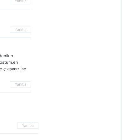
Yanıtla
Yanıtla
denilen
r.dostum.en
e çıkışımız ise
Yanıtla
Yanıtla