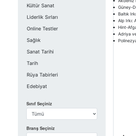
Akdeniz I
Kültür Sanat
Güney-Do
Baltık Ir
Liderlik Sırları
Alp Irkı:
Hint-Afga
Online Testler
Adriya ve
Sağlık
Polinezya
Sanat Tarihi
Tarih
Rüya Tabirleri
Edebiyat
Sınıf Seçiniz
Branş Seçiniz