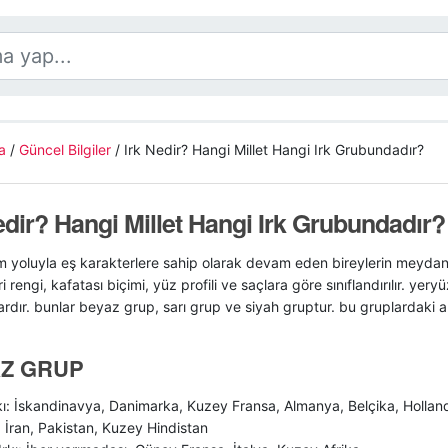
a
/
Güncel Bilgiler
/
Irk Nedir? Hangi Millet Hangi Irk Grubundadır?
edir? Hangi Millet Hangi Irk Grubundadır?
tım yoluyla eş karakterlere sahip olarak devam eden bireylerin meydana
ri rengi, kafatası biçimi, yüz profili ve saçlara göre sınıflandırılır. yery
ardır. bunlar beyaz grup, sarı grup ve siyah gruptur. bu gruplardaki alt
Z GRUP
ı: İskandinavya, Danimarka, Kuzey Fransa, Almanya, Belçika, Hollanda
: İran, Pakistan, Kuzey Hindistan