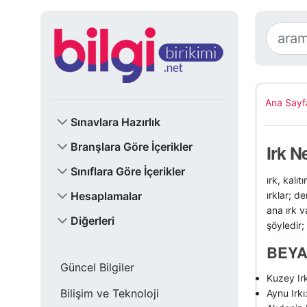
Ana Sayf
Sınavlara Hazırlık
Branşlara Göre İçerikler
Irk N
Sınıflara Göre İçerikler
ırk, kalı
Hesaplamalar
ırklar; de
ana ırk v
Diğerleri
şöyledir;
BEYA
Güncel Bilgiler
Kuzey Irk
Bilişim ve Teknoloji
Aynu Irkı