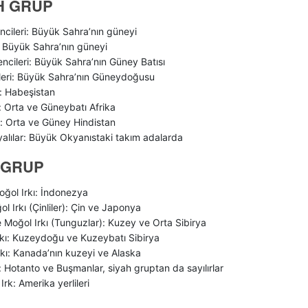
H GRUP
ncileri: Büyük Sahra’nın güneyi
: Büyük Sahra’nın güneyi
ncileri: Büyük Sahra’nın Güney Batısı
ileri: Büyük Sahra’nın Güneydoğusu
: Habeşistan
: Orta ve Güneybatı Afrika
r: Orta ve Güney Hindistan
alılar: Büyük Okyanıstaki takım adalarda
 GRUP
ğol Irkı: İndonezya
l Irkı (Çinliler): Çin ve Japonya
 Moğol Irkı (Tunguzlar): Kuzey ve Orta Sibirya
Irkı: Kuzeydoğu ve Kuzeybatı Sibirya
kı: Kanada’nın kuzeyi ve Alaska
: Hotanto ve Buşmanlar, siyah gruptan da sayılırlar
i Irk: Amerika yerlileri