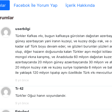
lar
Facebok İle Yorum Yap
İçerik Hakkında
rumlar
userbilgi
Türkler Kafkas ırkı, bugun kafkasya gürcistan dağıstan azerb
güney azerbaycan yani iranın kuzeyi, ve kuzey doğu ırak, ve 
kadar saf Türk boyu devam eder, ve gözleri burunları yüzleri an
olup, diğer hazarın doğusunda kalan Türkler aşırı moğol istilas
mongol ırkına karışmış, ve Anadoluda 60 milyon dağıstan kuze
azerbaycanda 20 milyon güney azaerbaycanda 30 milyon ve afg
20 milyon kuzey ırak ve kuzey suriye toplamda 6 milyon ve bal
ile yaklaşık 120 milyon tıpatıp aynı özellikde Türk ırkı mevcuttur
8 yıl önce
Tr 42
Türk’ler Oğuz hanın soyundandır.
9 yıl önce
Ertuğrul