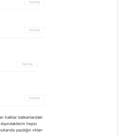
Yanıtla
Yanıtla
Yanıtla
Yanıtla
an halklar balkanlardaki
dışındakilerin hepsi
ukarıda yazdığın ırkları