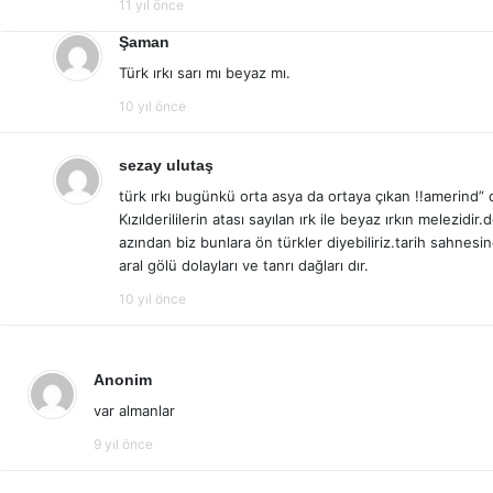
11 yıl önce
Şaman
Türk ırkı sarı mı beyaz mı.
10 yıl önce
sezay ulutaş
türk ırkı bugünkü orta asya da ortaya çıkan !!amerind” 
Kızılderililerin atası sayılan ırk ile beyaz ırkın melezidi
azından biz bunlara ön türkler diyebiliriz.tarih sahnesin
aral gölü dolayları ve tanrı dağları dır.
10 yıl önce
Anonim
var almanlar
9 yıl önce