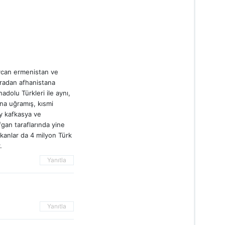
aycan ermenistan ve
oradan afhanistana
adolu Türkleri ile aynı,
ına uğramış, kısmi
y kafkasya ve
an taraflarında yine
kanlar da 4 milyon Türk
.
Yanıtla
Yanıtla