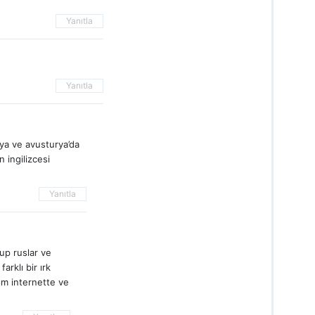
Yanıtla
Yanıtla
ya ve avusturya’da
 ingilizcesi
Yanıtla
sup ruslar ve
arklı bir ırk
dım internette ve