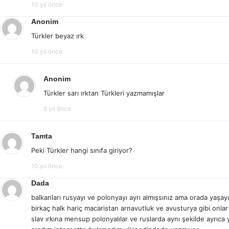
10 yıl önce
Anonim
Türkler beyaz ırk
10 yıl önce
Anonim
Türkler sarı ırktan Türkleri yazmamışlar
9 yıl önce
Tamta
Peki Türkler hangi sınıfa giriyor?
10 yıl önce
Dada
balkanları rusyayı ve polonyayı ayrı almışsınız ama orada yaşay
birkaç halk hariç macaristan arnavutluk ve avusturya gibi onlar 
slav ırkına mensup polonyalılar ve ruslarda aynı şekilde ayrıca y