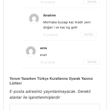
Yanıtla
13 yıl önce
ibrahim
Merhaba buzagi kac liradir yeni
doğan i ve kac kg gelir
Yanıtla
11 yıl önce
azra
evet
Yanıtla
13 yıl önce
Yorum Yazarken Türkçe Kurallarına Uyarak Yazınız
Lütfen!
E-posta adresiniz yayınlanmayacak.
Gerekli
alanlar
ile işaretlenmişlerdir