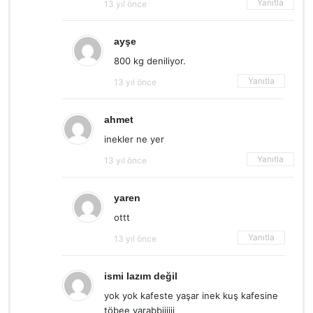
Yanıtla
13 yıl önce
ayşe
800 kg deniliyor.
Yanıtla
13 yıl önce
ahmet
inekler ne yer
Yanıtla
13 yıl önce
yaren
ottt
Yanıtla
13 yıl önce
ismi lazım değil
yok yok kafeste yaşar inek kuş kafesine
töbee yarabbiiiiii