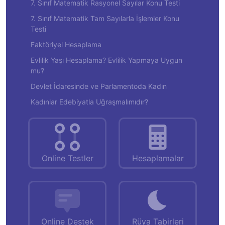
7. Sınıf Matematik Rasyonel Sayılar Konu Testi
7. Sınıf Matematik Tam Sayılarla İşlemler Konu
Testi
Faktöriyel Hesaplama
Evlilik Yaşı Hesaplama? Evlilik Yapmaya Uygun
mu?
Devlet İdaresinde ve Parlamentoda Kadın
Kadınlar Edebiyatla Uğraşmalımıdır?
Online Testler
Hesaplamalar
Online Destek
Rüya Tabirleri