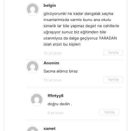
belgin
görüyorumki ne kadar dangalak saçma
insanlarimizda varmis bunu ana okulu
simarik lar bile yapmaz deget ne cahillerle
uğraşıyor sunuz biz eğitimden bile
utanmiyoz da dalga geçiyoruz YARADAN
islah etsin bu kişileri
Yanıtla
10 yıl önce
Anonim
Sacma aldınız biraz
Yanıtla
10 yıl önce
fffrrtyy8
doğru dedin .
Yanıtla
9 yıl önce
samet