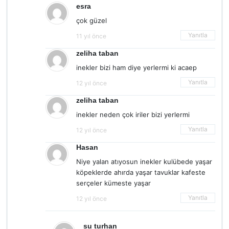
esra
çok güzel
Yanıtla
11 yıl önce
zeliha taban
inekler bizi ham diye yerlermi ki acaep
Yanıtla
12 yıl önce
zeliha taban
inekler neden çok iriler bizi yerlermi
Yanıtla
12 yıl önce
Hasan
Niye yalan atıyosun inekler kulübede yaşar
köpeklerde ahırda yaşar tavuklar kafeste
serçeler kümeste yaşar
Yanıtla
12 yıl önce
su turhan