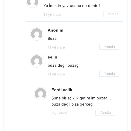
Ya İnek in yavrusuna ne denir ?
Yanıtla
11 yıl önce
Anonim
Buza
Yanıtla
11 yıl önce
selin
buza değil buzağı
Yanıtla
11 yıl önce
Ferdi celik
Şuna bir açıklık getirelim buzağı ,
buza değil biza gerçeği
Yanıtla
9 yıl önce