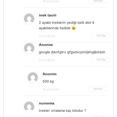
Yanıtla
10 yıl önce
inek taciri
2 ayaklı ineklerin yediği belli deil 4
ayaklılarınde bellide 😀
Yanıtla
13 yıl önce
Anonim
google jbknfglnv gfgsdvcşinöjkhgljködsh
Yanıtla
13 yıl önce
Anonim
500 kg
Yanıtla
12 yıl önce
nursema
inekler ortalama kaç kilodur ?