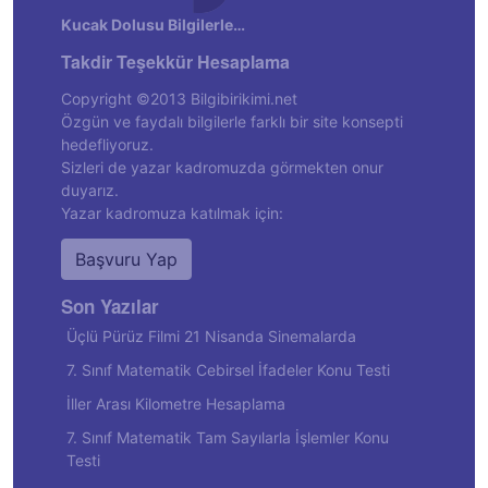
Kucak Dolusu Bilgilerle…
Takdir Teşekkür Hesaplama
Copyright ©2013 Bilgibirikimi.net
Özgün ve faydalı bilgilerle farklı bir site konsepti
hedefliyoruz.
Sizleri de yazar kadromuzda görmekten onur
duyarız.
Yazar kadromuza katılmak için:
Başvuru Yap
Son Yazılar
Üçlü Pürüz Filmi 21 Nisanda Sinemalarda
7. Sınıf Matematik Cebirsel İfadeler Konu Testi
İller Arası Kilometre Hesaplama
7. Sınıf Matematik Tam Sayılarla İşlemler Konu
Testi