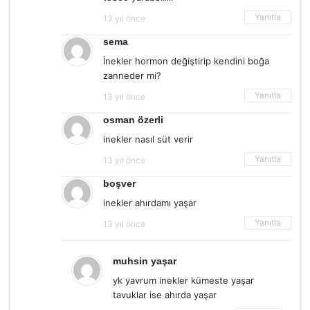
Yanıtla
13 yıl önce
sema
İnekler hormon değiştirip kendini boğa
zanneder mi?
Yanıtla
13 yıl önce
osman özerli
inekler nasıl süt verir
Yanıtla
13 yıl önce
boşver
inekler ahırdamı yaşar
Yanıtla
13 yıl önce
muhsin yaşar
yk yavrum inekler kümeste yaşar
tavuklar ise ahırda yaşar