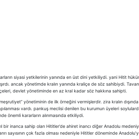
ların siyasi yetkilerinin yanında en üst dini yetkiliydi. yani Hitit hükü
taşırdı. ancak yönetimde kralın yanında kraliçe de söz sahibiydi. Tav
liçeleri, devlet yönetiminde en az kral kadar söz hakkına sahipti.
 “meşrutiyet” yönetiminin de ilk örneğini vermişlerdir. zira kralın dışın
pılanması vardı. pankuş meclisi denilen bu kurumun üyeleri soylulard
de önemli kararların alınmasında etkiliydi.
ıl bir inanca sahip olan Hititler’de ahiret inancı diğer Anadolu medeni
Tanrı sayısının çok fazla olması nedeniyle Hititler döneminde Anadolu’ya 