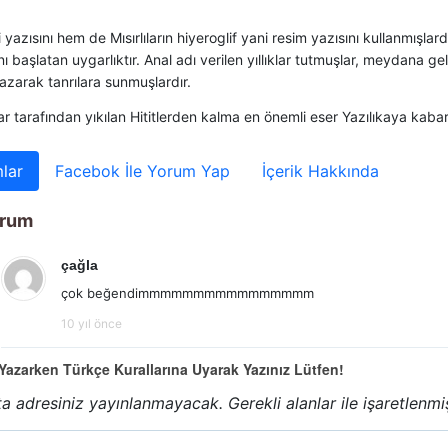
yazısını hem de Mısırlıların hiyeroglif yani resim yazısını kullanmışlardır
ını başlatan uygarlıktır. Anal adı verilen yıllıklar tutmuşlar, meydana gel
azarak tanrılara sunmuşlardır.
lar tarafından yıkılan Hititlerden kalma en önemli eser Yazılıkaya kabar
lar
Facebok İle Yorum Yap
İçerik Hakkında
orum
çağla
çok beğendimmmmmmmmmmmmmmmm
10 yıl önce
azarken Türkçe Kurallarına Uyarak Yazınız Lütfen!
a adresiniz yayınlanmayacak.
Gerekli alanlar
ile işaretlenmi