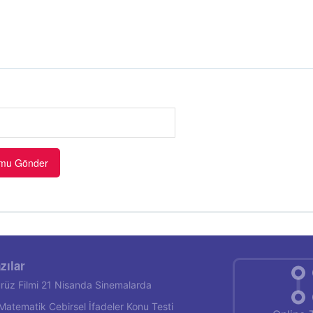
zılar
rüz Filmi 21 Nisanda Sinemalarda
f Matematik Cebirsel İfadeler Konu Testi