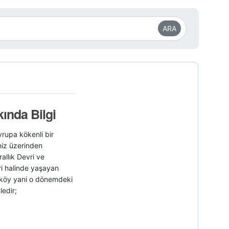
ARA
kında Bilgi
Avrupa kökenli bir
niz üzerinden
rallık Devri ve
ri halinde yaşayan
azköy yani o dönemdeki
ledir;