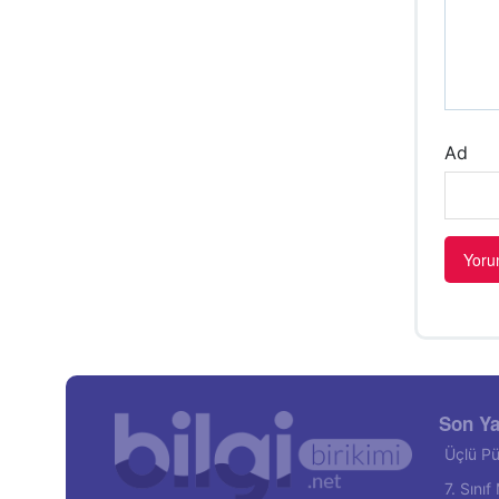
Ad
Son Ya
Üçlü Pü
7. Sını