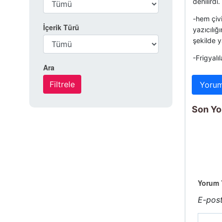
denilirdi.
-hem çivi 
İçerik Türü
yazıcılığ
şekilde y
-Frigyalı
Ara
Yorum
Son Y
Yorum Y
E-post