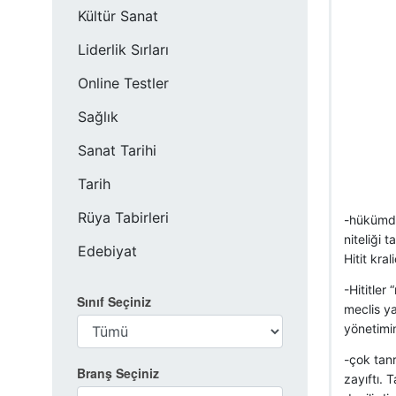
Kültür Sanat
Liderlik Sırları
Online Testler
Sağlık
Sanat Tarihi
Tarih
Rüya Tabirleri
-hükümdar
niteliği 
Edebiyat
Hitit kra
-Hititler
Sınıf Seçiniz
meclis ya
yönetimin
-çok tanr
Branş Seçiniz
zayıftı. 