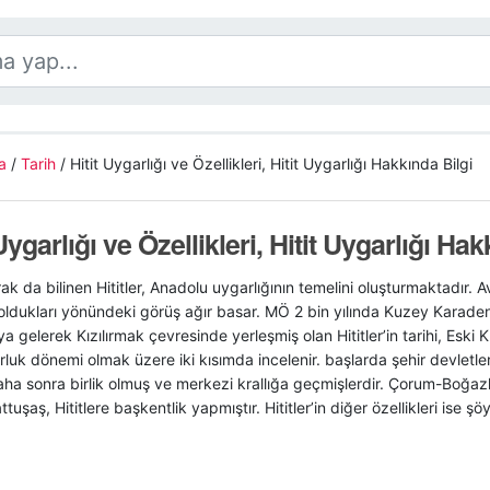
a
/
Tarih
/
Hitit Uygarlığı ve Özellikleri, Hitit Uygarlığı Hakkında Bilgi
 Uygarlığı ve Özellikleri, Hitit Uygarlığı Hak
arak da bilinen Hititler, Anadolu uygarlığının temelini oluşturmaktadır. 
 oldukları yönündeki görüş ağır basar. MÖ 2 bin yılında Kuzey Karade
a gelerek Kızılırmak çevresinde yerleşmiş olan Hititler’in tarihi, Eski K
luk dönemi olmak üzere iki kısımda incelenir. başlarda şehir devletle
 daha sonra birlik olmuş ve merkezi krallığa geçmişlerdir. Çorum-Boğ
tuşaş, Hititlere başkentlik yapmıştır. Hititler’in diğer özellikleri ise şöy