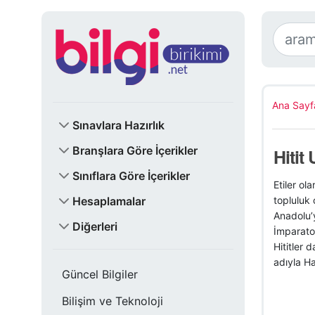
Ana Sayf
Sınavlara Hazırlık
Branşlara Göre İçerikler
Hitit
Sınıflara Göre İçerikler
Etiler ol
Hesaplamalar
topluluk
Anadolu’y
Diğerleri
İmparator
Hititler
adıyla Hat
Güncel Bilgiler
Bilişim ve Teknoloji