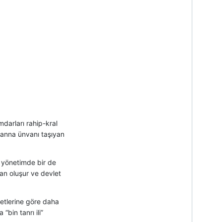
mdarları rahip-kral
ananna ünvanı taşıyan
da yönetimde bir de
an oluşur ve devlet
yetlerine göre daha
“bin tanrı ili”