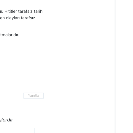
. Hititler tarafsız tarih
en olayları tarafsız
tmalarıdır.
Yanıtla
şlerdir