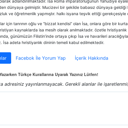
olarak adlandırılmaktadır. İsa Roma imparatorluğunun Yahudiye eyale
en dünyaya gelmiştir. Mucizevi bir şekilde babasız dünyaya geldiği k
uk ve öğretmenlik yapmıştır. halkı isyana teşvik ettiği gerekçesiyle ç
nlar için tanrının oğlu ve “bizzat kendisi” olan İsa, onlara göre bir kurt
 hristiyan kaynaklarda isa mesih olarak anılmaktadır. özetle hristiyan
ında, günümüzün Filistin’inde ortaya çıkıp İsa ve havarileri aracılığıyl
z. İsa adeta hıristiyanlık dininin temeli kabul edilmektedir.
lar
Facebok İle Yorum Yap
İçerik Hakkında
azarken Türkçe Kurallarına Uyarak Yazınız Lütfen!
a adresiniz yayınlanmayacak.
Gerekli alanlar
ile işaretlenmi