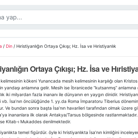
a
/
Din
/
Hıristiyanlığın Ortaya Çıkışı; Hz. İsa ve Hıristiyanlık
tiyanlığın Ortaya Çıkışı; Hz. İsa ve Hıristiy
 kelimesinin kökeni Yunancada mesih kelimesinin karşılığı olan Krist
n yandaşı anlamına gelir. Mesih ise İbranicede “kutsanmış” anlamına 
nlık iki milyardan fazla inananı ile dünyanın en yaygın dinidir. Hıristiyanl
i vb. İsa’nın öncülüğünde 1. yy.da Roma İmparatoru Tiberius dönemind
. Ve bundan sonra başta İsa’nın havarileri tarafından olmak üzere git
sa’ya inananlara ilk olarak Antakya/Tarsus bölgesinde rastlanmaktadır. 
ise Kitab-ı Mukaddes denilmektedir.
tiyanlıkta temel figürdür. öyle ki hristiyanlıkta İsa’nın kimliğini inceleyen