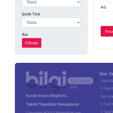
Ad
İçerik Türü
Ara
Son Ya
Üçlü Pü
7. Sını
Kucak Dolusu Bilgilerle…
İller A
Takdir Teşekkür Hesaplama
7. Sını
7. Sını
Copyright ©2013 Bilgibirikimi.net