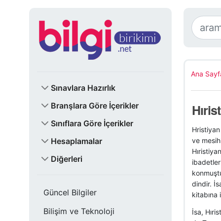
Ana Sayf
Sınavlara Hazırlık
Branşlara Göre İçerikler
Hıris
Sınıflara Göre İçerikler
Hristiyan
Hesaplamalar
ve mesihi
Hıristiya
Diğerleri
ibadetler
konmuştur
dindir. İ
Güncel Bilgiler
kitabına 
Bilişim ve Teknoloji
İsa, Hıris