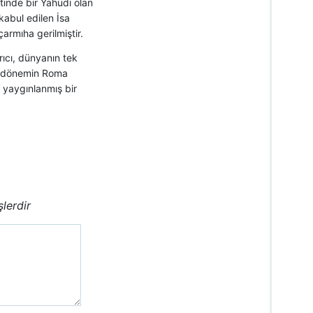
tinde bir Yahudi olan
abul edilen İsa
armıha gerilmiştir.
arıcı, dünyanın tek
lık dönemin Roma
a yaygınlanmış bir
şlerdir