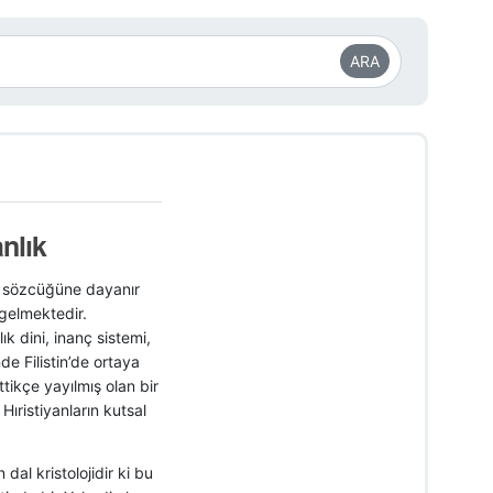
ARA
anlık
os sözcüğüne dayanır
gelmektedir.
ık dini, inanç sistemi,
e Filistin’de ortaya
tikçe yayılmış olan bir
Hıristiyanların kutsal
 dal kristolojidir ki bu