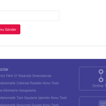
zılar
rüz Filmi 21 Nisanda Sinemalarda
f Matematik Cebirsel İfadeler Konu Testi
Online 
rası Kilometre Hesaplama
f Matematik Tam Sayılarla İşlemler Konu Testi
f Matematik Rasyonel Sayılar Konu Testi