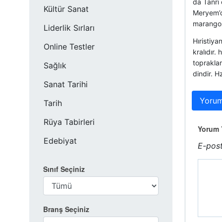
da Tanrı 
Kültür Sanat
Meryem’d
marangozl
Liderlik Sırları
Hıristiya
Online Testler
kralıdır.
topraklar
Sağlık
dindir. H
Sanat Tarihi
Yorum
Tarih
Rüya Tabirleri
Yorum Y
Edebiyat
E-post
Sınıf Seçiniz
Branş Seçiniz