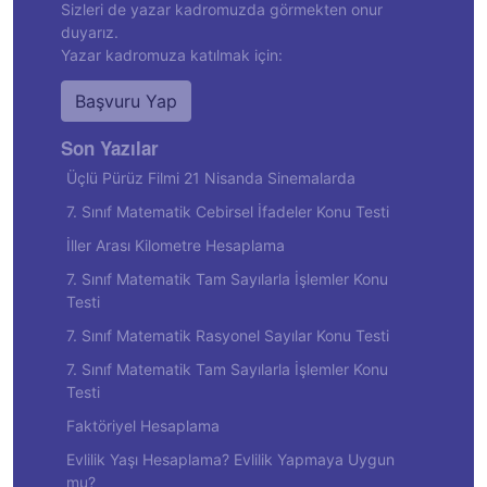
Sizleri de yazar kadromuzda görmekten onur
duyarız.
Yazar kadromuza katılmak için:
Başvuru Yap
Son Yazılar
Üçlü Pürüz Filmi 21 Nisanda Sinemalarda
7. Sınıf Matematik Cebirsel İfadeler Konu Testi
İller Arası Kilometre Hesaplama
7. Sınıf Matematik Tam Sayılarla İşlemler Konu
Testi
7. Sınıf Matematik Rasyonel Sayılar Konu Testi
7. Sınıf Matematik Tam Sayılarla İşlemler Konu
Testi
Faktöriyel Hesaplama
Evlilik Yaşı Hesaplama? Evlilik Yapmaya Uygun
mu?