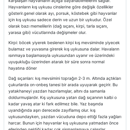
karşılaşan hayvanların açlığa dayanabilmelerini sağlar.
Hayvanların kış uykusu cinslerine göre değişik özellikler
gösterir.genel olarak ayı, porsuk, köstebek gibi hayvanlar
için kış uykusu sadece derin ve uzun bir uykudur. Özel
olarak bazı memelilerin (dağ sıçanı, kirpi, tarla sıçanı,
yarasa gibi) vücutlarında değişmeler olur.
Kirpi: böcek yiyerek beslenen kirpi kış mevsiminde yiyecek
bulamaz ve yuvasına girerek kış uykusuna dalar. Havaların
ısınmaya başlamasıyla uykusundan uyanır ve üzerindeki
uyuşukluğu üzerinden atarak bir süre sonra normal
hayatına döner
Dağ sıçanları: kış mevsimini toprağın 2-3 m. Altında açtıkları
çukurlarda on-onbeş tanesi bir arada uyuyarak geçirir. Bu
yatakhaneyi yazdan hazırlamışlar, altını da samanla
doldurmuşlardır. Kış uykusuna yatan dağ sıçanının kalbi o
kadar yavaş atar ki fark edilmez bile. Yaz başında
uyandığında aşırı derecede zayıflamış olur. kış
uykusundayken, yazdan vücuduna depo ettiği fazla yağları
harcar. Bunun için hayvanlar kış uykusuna yatmadan önce
ellerinden geldiği kadar çok şişmanlamaya çalışırlar.