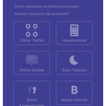
Devlet İdaresinde ve Parlamentoda Kadın
Kadınlar Edebiyatla Uğraşmalımıdır?
Online Testler
Hesaplamalar
Online Destek
Rüya Tabirleri
Bizim
Bilsem Hazırlık
Kalemimizden