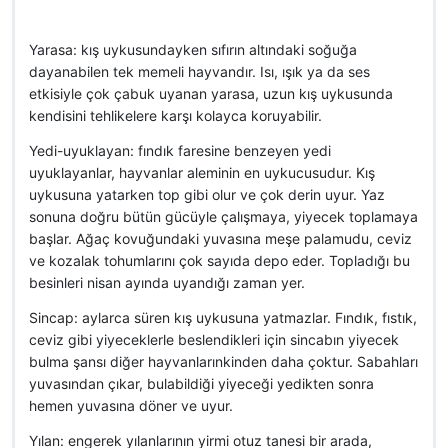
Yarasa: kış uykusundayken sıfırın altındaki soğuğa
dayanabilen tek memeli hayvandır. Isı, ışık ya da ses
etkisiyle çok çabuk uyanan yarasa, uzun kış uykusunda
kendisini tehlikelere karşı kolayca koruyabilir.
Yedi-uyuklayan: fındık faresine benzeyen yedi
uyuklayanlar, hayvanlar aleminin en uykucusudur. Kış
uykusuna yatarken top gibi olur ve çok derin uyur. Yaz
sonuna doğru bütün gücüyle çalışmaya, yiyecek toplamaya
başlar. Ağaç kovuğundaki yuvasına meşe palamudu, ceviz
ve kozalak tohumlarını çok sayıda depo eder. Topladığı bu
besinleri nisan ayında uyandığı zaman yer.
Sincap: aylarca süren kış uykusuna yatmazlar. Fındık, fıstık,
ceviz gibi yiyeceklerle beslendikleri için sincabın yiyecek
bulma şansı diğer hayvanlarınkinden daha çoktur. Sabahları
yuvasından çıkar, bulabildiği yiyeceği yedikten sonra
hemen yuvasına döner ve uyur.
Yılan: engerek yılanlarının yirmi otuz tanesi bir arada,