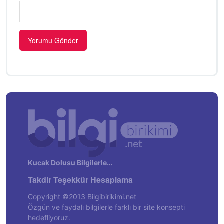
Kucak Dolusu Bilgilerle…
Takdir Teşekkür Hesaplama
Copyright ©2013 Bilgibirikimi.net
Özgün ve faydalı bilgilerle farklı bir site konsepti
hedefliyoruz.