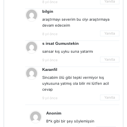
Yanıtla
8 yıl önce
bilgin
araştrmayı severim bu olyı araştırmaya
devam edeceim
Yanıtla
8 yıl önce
s irsat Gumustekin
sansar kış uyku suna yatarmı
Yanıtla
9 yıl önce
Karanfil
Sincabim ölü gibi tepki vermiyor kış
uykusuna yatmış ola bilir mi lütfen acil
cevap
Yanıtla
9 yıl önce
Anonim
B*k gibi bir şey söylemişsin