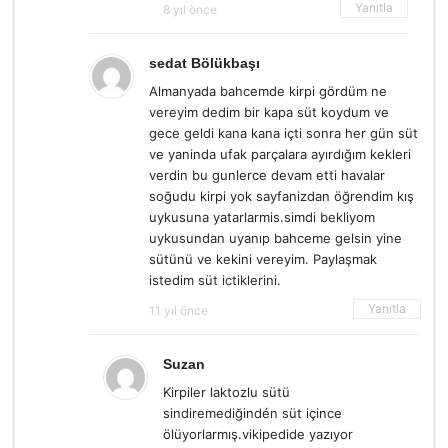
Yanıtla
8 yıl önce
sedat Bölükbaşı
Almanyada bahcemde kirpi gördüm ne
vereyim dedim bir kapa süt koydum ve
gece geldi kana kana içti sonra her gün süt
ve yaninda ufak parçalara ayırdığım kekleri
verdin bu gunlerce devam etti havalar
soğudu kirpi yok sayfanizdan öğrendim kış
uykusuna yatarlarmis.simdi bekliyom
uykusundan uyanıp bahceme gelsin yine
sütünü ve kekini vereyim. Paylaşmak
istedim süt ictiklerini.
Yanıtla
11 yıl önce
Suzan
Kirpiler laktozlu sütü
sindiremediğindén süt içince
ölüyorlarmış.vikipedide yazıyor