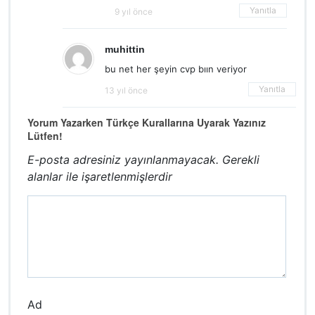
Yanıtla
9 yıl önce
muhittin
bu net her şeyin cvp bıın veriyor
Yanıtla
13 yıl önce
Yorum Yazarken Türkçe Kurallarına Uyarak Yazınız
Lütfen!
E-posta adresiniz yayınlanmayacak.
Gerekli
alanlar
ile işaretlenmişlerdir
Ad