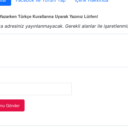
lar
Facebok İle Yorum Yap
İçerik Hakkında
azarken Türkçe Kurallarına Uyarak Yazınız Lütfen!
a adresiniz yayınlanmayacak.
Gerekli alanlar
ile işaretlenmi