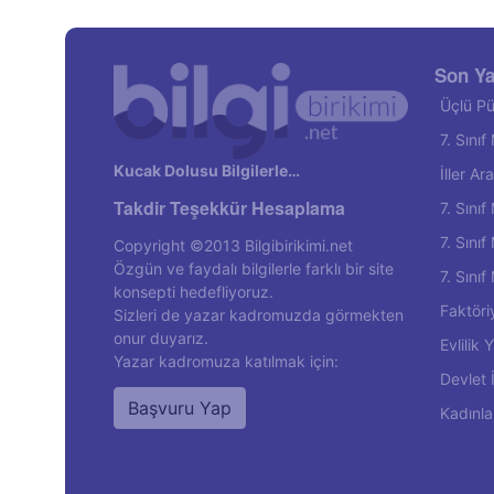
Son Ya
Üçlü Pü
7. Sını
Kucak Dolusu Bilgilerle…
İller A
Takdir Teşekkür Hesaplama
7. Sını
7. Sını
Copyright ©2013 Bilgibirikimi.net
Özgün ve faydalı bilgilerle farklı bir site
7. Sını
konsepti hedefliyoruz.
Faktöri
Sizleri de yazar kadromuzda görmekten
onur duyarız.
Evlilik
Yazar kadromuza katılmak için:
Devlet 
Başvuru Yap
Kadınla