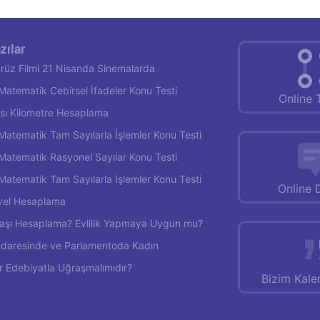
zılar
rüz Filmi 21 Nisanda Sinemalarda
f Matematik Cebirsel İfadeler Konu Testi
Online 
rası Kilometre Hesaplama
f Matematik Tam Sayılarla İşlemler Konu Testi
f Matematik Rasyonel Sayılar Konu Testi
f Matematik Tam Sayılarla İşlemler Konu Testi
Online 
yel Hesaplama
 Yaşı Hesaplama? Evlilik Yapmaya Uygun mu?
İdaresinde ve Parlamentoda Kadın
r Edebiyatla Uğraşmalımıdır?
Bizim Kal