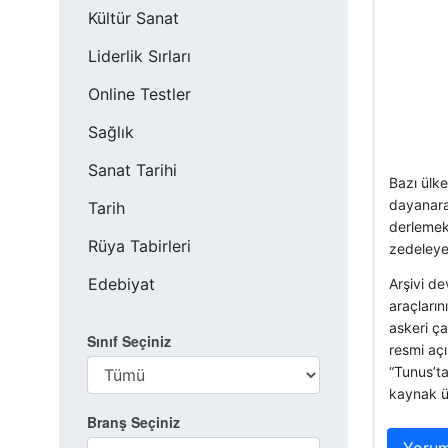
Kültür Sanat
Liderlik Sırları
Online Testler
Sağlık
Sanat Tarihi
Bazı ülke
dayanarak
Tarih
derlemek 
Rüya Tabirleri
zedeleye
Edebiyat
Arşivi de
araçların
askeri ça
Sınıf Seçiniz
resmi aç
“Tunus’ta
kaynak ül
Branş Seçiniz