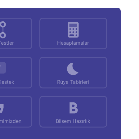
Testler
Hesaplamalar
Destek
Rüya Tabirleri
emimizden
Bilsem Hazırlık