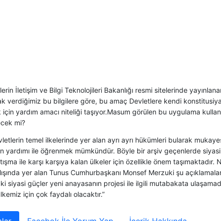
lerin İletişim ve Bilgi Teknolojileri Bakanlığı resmi sitelerinde yayınlan
 verdiğimiz bu bilgilere göre, bu amaç Devletlere kendi konstitusiyal
için yardım amacı niteliği taşıyor.Masum görülen bu uygulama kullanıcıl
cek mi?
vletlerin temel ilkelerinde yer alan ayrı ayrı hükümleri bularak muka
ın yardımı ile öğrenmek mümkündür. Böyle bir arşiv geçenlerde siyasi
tışma ile karşı karşıya kalan ülkeler için özellikle önem taşımaktadır. 
ılışında yer alan Tunus Cumhurbaşkanı Monsef Merzuki şu açıklamala
ki siyasi güçler yeni anayasanın projesi ile ilgili mutabakata ulaşamadı
kemiz için çok faydalı olacaktır.”