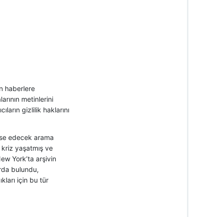
an haberlere
arının metinlerini
arın gizlilik haklarını
yese edecek arama
 kriz yaşatmış ve
New York’ta arşivin
rda bulundu,
kları için bu tür