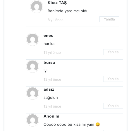
Kiraz TAŞ
Benimde yardımcı oldu
Yanıtla
8 yıl önce
enes
harıka
Yanıtla
11 yıl önce
bursa
iyi
Yanıtla
12 yıl önce
adsız
sağolun
Yanıtla
12 yıl önce
Anonim
Ooooo oooo bu kısa mı yani 😀