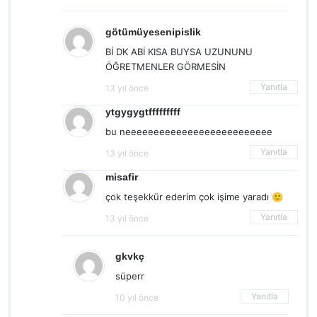
götümüyesenipislik
Bİ DK ABİ KISA BUYSA UZUNUNU
ÖĞRETMENLER GÖRMESİN
Yanıtla
13 yıl önce
ytgygygtfffffffff
bu neeeeeeeeeeeeeeeeeeeeeeeeee
Yanıtla
13 yıl önce
misafir
çok teşekkür ederim çok işime yaradı 🙂
Yanıtla
13 yıl önce
gkvkç
süperr
Yanıtla
10 yıl önce