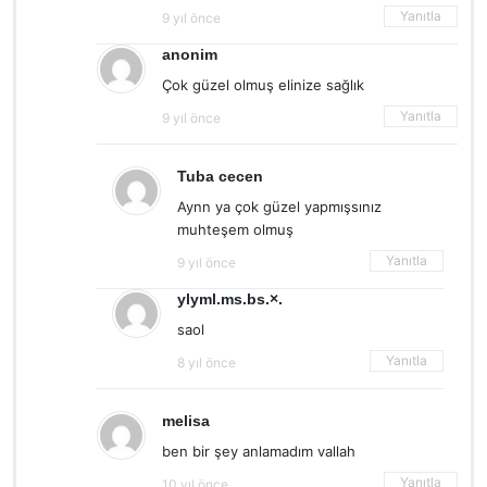
Yanıtla
9 yıl önce
anonim
Çok güzel olmuş elinize sağlık
Yanıtla
9 yıl önce
Tuba cecen
Aynn ya çok güzel yapmışsınız
muhteşem olmuş
Yanıtla
9 yıl önce
ylyml.ms.bs.×.
saol
Yanıtla
8 yıl önce
melisa
ben bir şey anlamadım vallah
Yanıtla
10 yıl önce