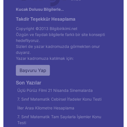
Kucak Dolusu Bilgilerle…
Takdir Teşekkür Hesaplama
Copyright ©2013 Bilgibirikimi.net
Özgün ve faydalı bilgilerle farklı bir site konsepti
hedefliyoruz.
Sizleri de yazar kadromuzda görmekten onur
duyarız.
Yazar kadromuza katılmak için:
Başvuru Yap
Son Yazılar
Üçlü Pürüz Filmi 21 Nisanda Sinemalarda
7. Sınıf Matematik Cebirsel İfadeler Konu Testi
İller Arası Kilometre Hesaplama
7. Sınıf Matematik Tam Sayılarla İşlemler Konu
Testi