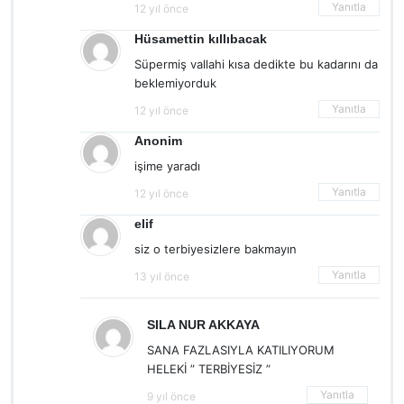
Yanıtla
12 yıl önce
Hüsamettin kıllıbacak
Süpermiş vallahi kısa dedikte bu kadarını da
beklemiyorduk
Yanıtla
12 yıl önce
Anonim
işime yaradı
Yanıtla
12 yıl önce
elif
siz o terbiyesizlere bakmayın
Yanıtla
13 yıl önce
SILA NUR AKKAYA
SANA FAZLASIYLA KATILIYORUM
HELEKİ ” TERBİYESİZ ”
Yanıtla
9 yıl önce