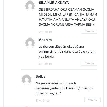
SILA NUR AKKAYA
SEN BİRDAHA OKU OZAMAN SAÇMA
MI DEĞİL Mİ ANLARSIN CANIM TAMAM
HAYATIM AMA ANLAYA ANLAYA OKU
SAÇMA YORUMLARDA YAPMA BEBİK
Yanıtla
9 yıl önce
Anonim
acaba sen düzgün okuduğuna
eminmisin git bir daha oku öyle yorum
yap burda
Yanıtla
8 yıl önce
Belkıs
“Teşekkür ederim .Bu arada
beğenmeyenler çok kızdım .Çünkü çok
güzel bir sayfa…”
Yanıtla
11 yıl önce