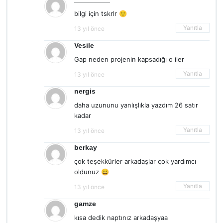
bilgi için tskrlr 🙂
Yanıtla
13 yıl önce
Vesile
Gap neden projenin kapsadığı o iler
Yanıtla
13 yıl önce
nergis
daha uzununu yanlışlıkla yazdım 26 satır
kadar
Yanıtla
13 yıl önce
berkay
çok teşekkürler arkadaşlar çok yardımcı
oldunuz 😀
Yanıtla
13 yıl önce
gamze
kısa dedik naptınız arkadaşyaa