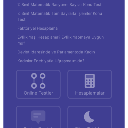
7. Sınıf Matematik Rasyonel Sayılar Konu Testi
7. Sınıf Matematik Tam Sayılarla İşlemler Konu
Testi
Faktöriyel Hesaplama
Evlilik Yaşı Hesaplama? Evlilik Yapmaya Uygun
mu?
Devlet İdaresinde ve Parlamentoda Kadın
Kadınlar Edebiyatla Uğraşmalımıdır?
Online Testler
Hesaplamalar