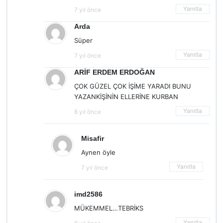
Yanıtla
7 yıl önce
Arda
Süper
Yanıtla
7 yıl önce
ARİF ERDEM ERDOĞAN
ÇOK GÜZEL ÇOK İŞİME YARADI BUNU
YAZANKİŞİNİN ELLERİNE KURBAN
Yanıtla
8 yıl önce
Misafir
Aynen öyle
Yanıtla
7 yıl önce
imd2586
MÜKEMMEL…TEBRİKS
Yanıtla