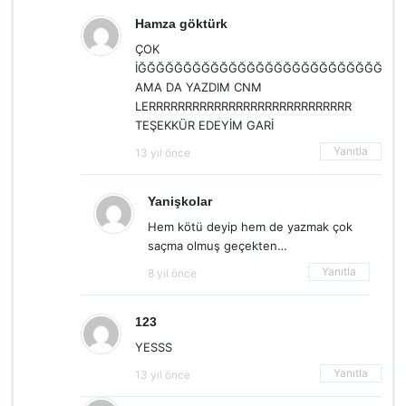
Hamza göktürk
ÇOK
İĞĞĞĞĞĞĞĞĞĞĞĞĞĞĞĞĞĞĞĞĞĞĞĞĞĞĞĞĞĞĞ
AMA DA YAZDIM CNM
LERRRRRRRRRRRRRRRRRRRRRRRRRRRR
TEŞEKKÜR EDEYİM GARİ
Yanıtla
13 yıl önce
Yanişkolar
Hem kötü deyip hem de yazmak çok
saçma olmuş geçekten…
Yanıtla
8 yıl önce
123
YESSS
Yanıtla
13 yıl önce
_________