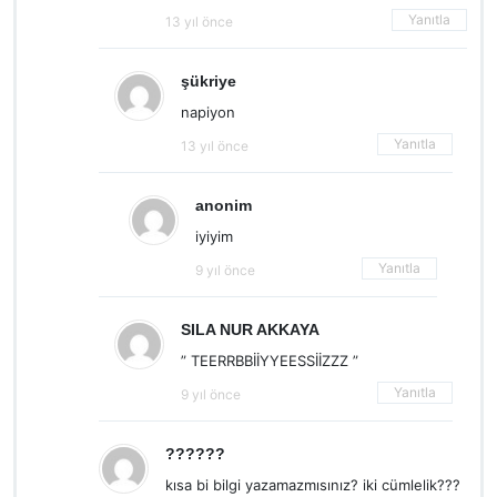
Yanıtla
13 yıl önce
şükriye
napiyon
Yanıtla
13 yıl önce
anonim
iyiyim
Yanıtla
9 yıl önce
SILA NUR AKKAYA
” TEERRBBİİYYEESSİİZZZ ”
Yanıtla
9 yıl önce
??????
kısa bi bilgi yazamazmısınız? iki cümlelik???