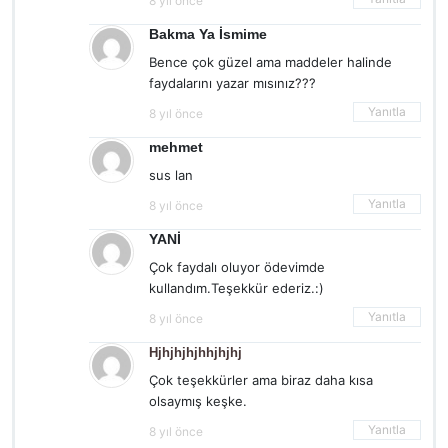
8 yıl önce
Bakma Ya İsmime
Bence çok güzel ama maddeler halinde
faydalarını yazar mısınız???
Yanıtla
8 yıl önce
mehmet
sus lan
Yanıtla
8 yıl önce
YANİ
Çok faydalı oluyor ödevimde
kullandım.Teşekkür ederiz.:)
Yanıtla
8 yıl önce
Hjhjhjhjhhjhjhj
Çok teşekkürler ama biraz daha kısa
olsaymış keşke.
Yanıtla
8 yıl önce