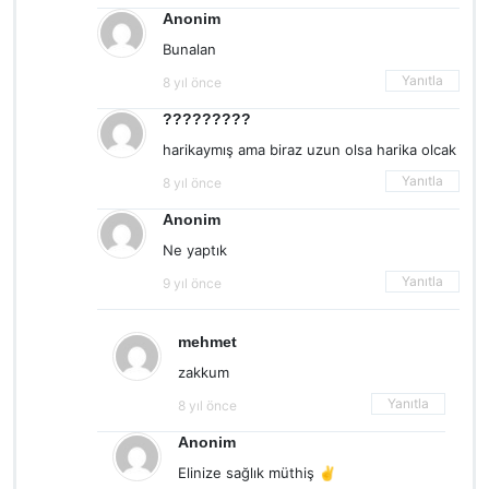
Anonim
Bunalan
Yanıtla
8 yıl önce
?????????
harikaymış ama biraz uzun olsa harika olcak
Yanıtla
8 yıl önce
Anonim
Ne yaptık
Yanıtla
9 yıl önce
mehmet
zakkum
Yanıtla
8 yıl önce
Anonim
Elinize sağlık müthiş ✌