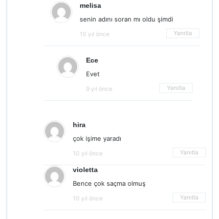
melisa
senin adını soran mı oldu şimdi
Yanıtla
10 yıl önce
Ece
Evet
Yanıtla
9 yıl önce
hira
çok işime yaradı
Yanıtla
10 yıl önce
violetta
Bence çok saçma olmuş
Yanıtla
10 yıl önce