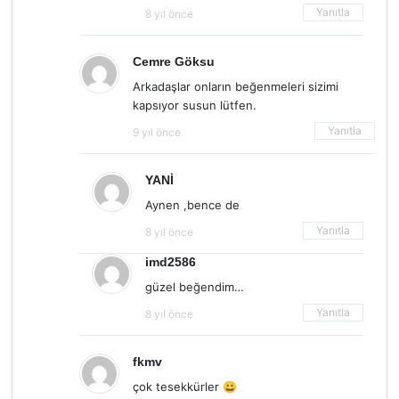
Yanıtla
8 yıl önce
Cemre Göksu
Arkadaşlar onların beğenmeleri sizimi
kapsıyor susun lütfen.
Yanıtla
9 yıl önce
YANİ
Aynen ,bence de
Yanıtla
8 yıl önce
imd2586
güzel beğendim…
Yanıtla
8 yıl önce
fkmv
çok tesekkürler 😀