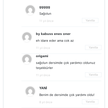
ggggg
Sağolun
Yanıtla
11 yıl önce
by kabuss enes oner
eh idare eder ama cok az
Yanıtla
11 yıl önce
origami
sağolun dersimde çok yardımcı oldunuz
teşekkürler
Yanıtla
11 yıl önce
YANİ
Benim de dersimde çok yardımı oldu!
Yanıtla
8 yıl önce