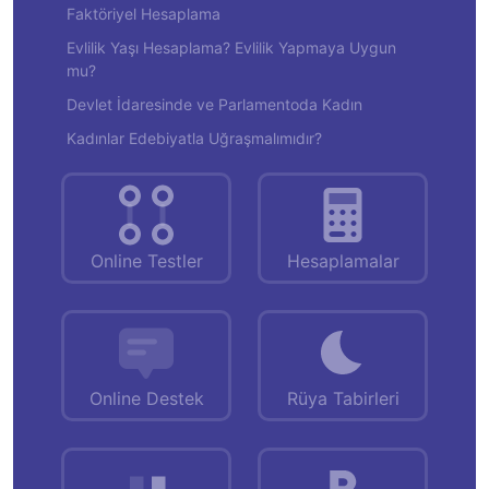
Faktöriyel Hesaplama
Evlilik Yaşı Hesaplama? Evlilik Yapmaya Uygun
mu?
Devlet İdaresinde ve Parlamentoda Kadın
Kadınlar Edebiyatla Uğraşmalımıdır?
Online Testler
Hesaplamalar
Online Destek
Rüya Tabirleri