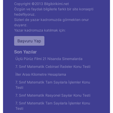
Copyright ©2013 Bilgibirikimi.net
Özgün ve faydalı bilgilerle farklı bir site konsepti
hedefliyoruz.
Sizleri de yazar kadromuzda görmekten onur
duyarız.
Yazar kadromuza katılmak için:
Başvuru Yap
Son Yazılar
Üçlü Pürüz Filmi 21 Nisanda Sinemalarda
7. Sınıf Matematik Cebirsel İfadeler Konu Testi
İller Arası Kilometre Hesaplama
7. Sınıf Matematik Tam Sayılarla İşlemler Konu
Testi
7. Sınıf Matematik Rasyonel Sayılar Konu Testi
7. Sınıf Matematik Tam Sayılarla İşlemler Konu
Testi