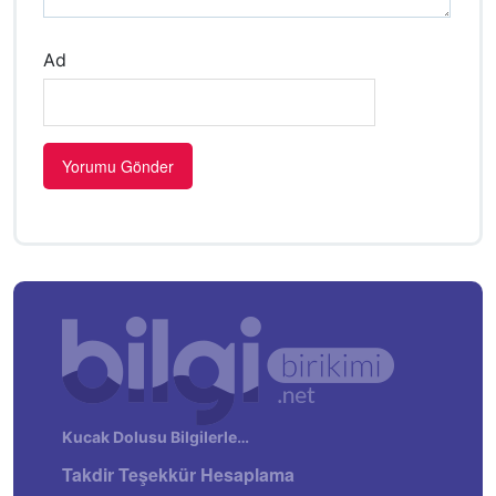
Ad
Kucak Dolusu Bilgilerle…
Takdir Teşekkür Hesaplama