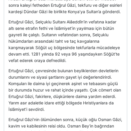
sonra kaleyi fetheden Ertuğrul Gâzi, tekfuru ve diğer esirleri
kardeşi Dündar Gâzi ile birlikte Konya’ya Sultan’a gönderdi.
Ertuğrul Gâzi, Selçuklu Sultanı Alâeddîn’in vefatına kadar
altı sene etrafın fethi ve İslâmiyet’in yayılması için bütün
gayreti ile çalıştı. Sultanın vefatından sonra, Selçuklu
hükümdarları arasındaki taht ve taç kavgalarına
karışmayarak Söğüt uç bölgesinde tekfurlarla mücadeleye
devam etti. 1281 yılında 92 veya 96 yaşındayken Söğüt’te
vefat ederek oraya defnedildi.
Ertuğrul Gâzi, çevresinde bulunan beyliklerden devletlerin
durumlarını ve siyasi şartlarını gayet iyi değerlendirirdi.
Komşuları ile daima iyi geçinerek aşiret ve tebaasını güçlü
bir durumda huzur ve rahat içinde yaşattı. Çok cömert olan
Ertuğrul Gâzi, fakirlere, düşkünlere daima yardım ederdi.
Yarım asır adaletle idare ettiği bölgede Hıristiyanlara da
İslâmiyet’i sevdirdi.
Ertuğrul Gâzi’nin ölümünden sonra, küçük oğlu Osman Gâzi,
kavim ve kabilesinin reisi oldu. Osman Bey’in bağrından