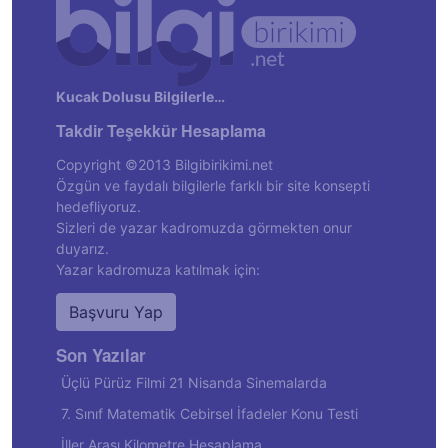
Kucak Dolusu Bilgilerle…
Takdir Teşekkür Hesaplama
Copyright ©2013 Bilgibirikimi.net
Özgün ve faydalı bilgilerle farklı bir site konsepti
hedefliyoruz.
Sizleri de yazar kadromuzda görmekten onur
duyarız.
Yazar kadromuza katılmak için:
Başvuru Yap
Son Yazılar
Üçlü Pürüz Filmi 21 Nisanda Sinemalarda
7. Sınıf Matematik Cebirsel İfadeler Konu Testi
İller Arası Kilometre Hesaplama