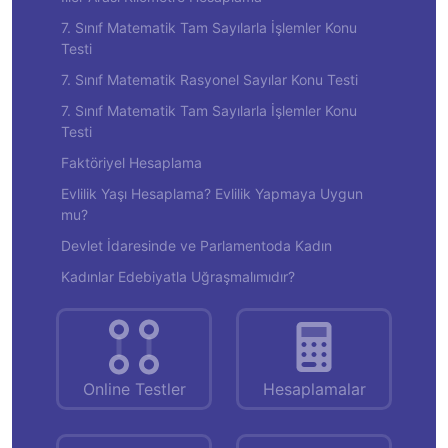
7. Sınıf Matematik Tam Sayılarla İşlemler Konu
Testi
7. Sınıf Matematik Rasyonel Sayılar Konu Testi
7. Sınıf Matematik Tam Sayılarla İşlemler Konu
Testi
Faktöriyel Hesaplama
Evlilik Yaşı Hesaplama? Evlilik Yapmaya Uygun
mu?
Devlet İdaresinde ve Parlamentoda Kadın
Kadınlar Edebiyatla Uğraşmalımıdır?
Online Testler
Hesaplamalar