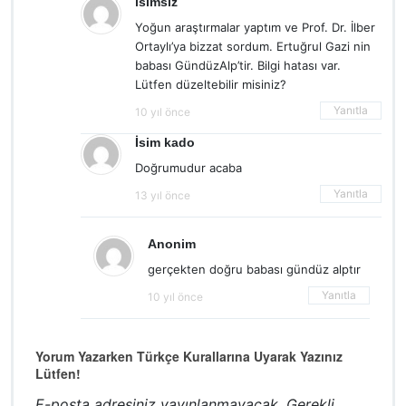
isimsiz
Yoğun araştırmalar yaptım ve Prof. Dr. İlber
Ortaylı’ya bizzat sordum. Ertuğrul Gazi nin
babası GündüzAlp’tir. Bilgi hatası var.
Lütfen düzeltebilir misiniz?
Yanıtla
10 yıl önce
İsim kado
Doğrumudur acaba
Yanıtla
13 yıl önce
Anonim
gerçekten doğru babası gündüz alptır
Yanıtla
10 yıl önce
Yorum Yazarken Türkçe Kurallarına Uyarak Yazınız
Lütfen!
E-posta adresiniz yayınlanmayacak.
Gerekli