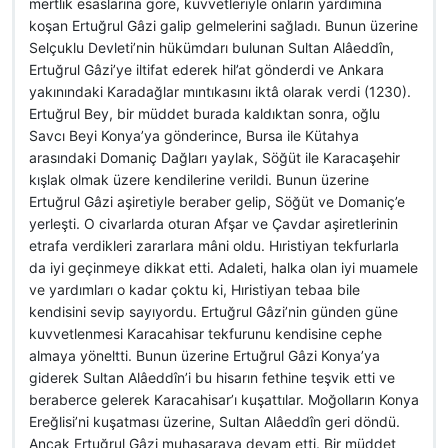
mertlik esaslarına göre, kuvvetleriyle onların yardımına
koşan Ertuğrul Gâzi galip gelmelerini sağladı. Bunun üzerine
Selçuklu Devleti’nin hükümdarı bulunan Sultan Alâeddîn,
Ertuğrul Gâzi’ye iltifat ederek hil’at gönderdi ve Ankara
yakınındaki Karadağlar mıntıkasını iktâ olarak verdi (1230).
Ertuğrul Bey, bir müddet burada kaldıktan sonra, oğlu
Savcı Beyi Konya’ya gönderince, Bursa ile Kütahya
arasındaki Domaniç Dağları yaylak, Söğüt ile Karacaşehir
kışlak olmak üzere kendilerine verildi. Bunun üzerine
Ertuğrul Gâzi aşiretiyle beraber gelip, Söğüt ve Domaniç’e
yerleşti. O civarlarda oturan Afşar ve Çavdar aşiretlerinin
etrafa verdikleri zararlara mâni oldu. Hıristiyan tekfurlarla
da iyi geçinmeye dikkat etti. Adaleti, halka olan iyi muamele
ve yardımları o kadar çoktu ki, Hıristiyan tebaa bile
kendisini sevip sayıyordu. Ertuğrul Gâzi’nin günden güne
kuvvetlenmesi Karacahisar tekfurunu kendisine cephe
almaya yöneltti. Bunun üzerine Ertuğrul Gâzi Konya’ya
giderek Sultan Alâeddîn’i bu hisarın fethine teşvik etti ve
beraberce gelerek Karacahisar’ı kuşattılar. Moğolların Konya
Ereğlisi’ni kuşatması üzerine, Sultan Alâeddîn geri döndü.
Ancak Ertuğrul Gâzi muhasaraya devam etti. Bir müddet