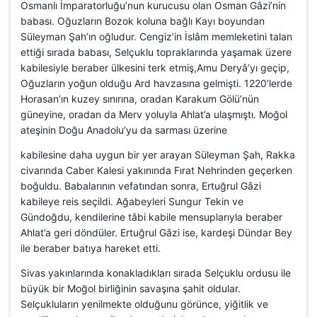
Osmanlı İmparatorluğu’nun kurucusu olan Osman Gâzi’nin
babası. Oğuzların Bozok koluna bağlı Kayı boyundan
Süleyman Şah’ın oğludur. Cengiz’in İslâm memleketini talan
ettiği sırada babası, Selçuklu topraklarında yaşamak üzere
kabilesiyle beraber ülkesini terk etmiş,Amu Deryâ’yı geçip,
Oğuzların yoğun olduğu Ard havzasına gelmişti. 1220’lerde
Horasan’ın kuzey sınırına, oradan Karakum Gölü’nün
güneyine, oradan da Merv yoluyla Ahlat’a ulaşmıştı. Moğol
ateşinin Doğu Anadolu’yu da sarması üzerine
kabilesine daha uygun bir yer arayan Süleyman Şah, Rakka
civarında Caber Kalesi yakınında Fırat Nehrinden geçerken
boğuldu. Babalarının vefatından sonra, Ertuğrul Gâzi
kabileye reis seçildi. Ağabeyleri Sungur Tekin ve
Gündoğdu, kendilerine tâbi kabile mensuplarıyla beraber
Ahlat’a geri döndüler. Ertuğrul Gâzi ise, kardeşi Dündar Bey
ile beraber batıya hareket etti.
Sivas yakınlarında konakladıkları sırada Selçuklu ordusu ile
büyük bir Moğol birliğinin savaşına şahit oldular.
Selçukluların yenilmekte olduğunu görünce, yiğitlik ve