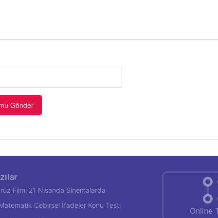
zılar
rüz Filmi 21 Nisanda Sinemalarda
f Matematik Cebirsel İfadeler Konu Testi
Online 