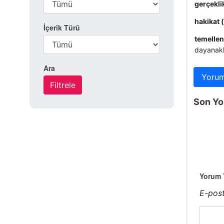
gerçekli
hakikat 
İçerik Türü
temellen
dayanakla
Ara
Yorum
Son Y
Yorum Y
E-post