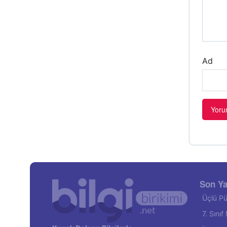
Ad
Son Ya
Üçlü Pü
7. Sını