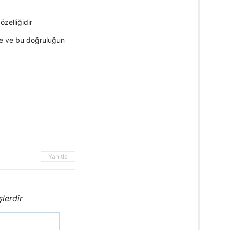
özelliğidir
me ve bu doğruluğun
Yanıtla
şlerdir