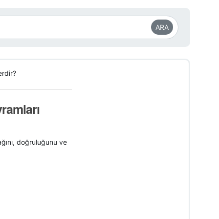
ARA
rdir?
vramları
ynağını, doğruluğunu ve