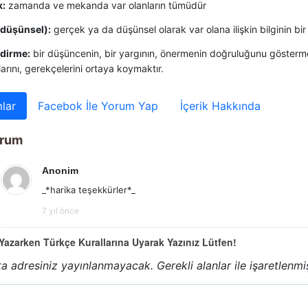
k:
zamanda ve mekanda var olanların tümüdür
(düşünsel):
gerçek ya da düşünsel olarak var olana ilişkin bilginin bir 
dirme:
bir düşüncenin, bir yargının, önermenin doğruluğunu göster
rını, gerekçelerini ortaya koymaktır.
lar
Facebok İle Yorum Yap
İçerik Hakkında
orum
Anonim
_*harika teşekkürler*_
7 yıl önce
azarken Türkçe Kurallarına Uyarak Yazınız Lütfen!
a adresiniz yayınlanmayacak.
Gerekli alanlar
ile işaretlenmi