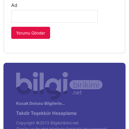
Ad
Kucak Dolusu Bilgilerle…
Takdir Teşekkür Hesaplama
Copyright ©2013 Bilgibirikimi.net
Özgün ve faydalı bilgilerle farklı bir site konsepti