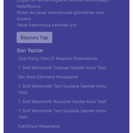
hedefliyoruz.
Sizleri de yazar kadromuzda görmekten onur
duyarız.
Yazar kadromuza katılmak için:
Başvuru Yap
Son Yazılar
Üçlü Pürüz Filmi 21 Nisanda Sinemalarda
7. Sınıf Matematik Cebirsel İfadeler Konu Testi
İller Arası Kilometre Hesaplama
7. Sınıf Matematik Tam Sayılarla İşlemler Konu
Testi
7. Sınıf Matematik Rasyonel Sayılar Konu Testi
7. Sınıf Matematik Tam Sayılarla İşlemler Konu
Testi
Faktöriyel Hesaplama