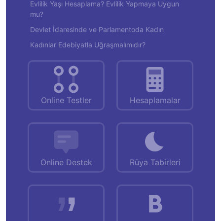
Evlilik Yaşı Hesaplama? Evlilik Yapmaya Uygun
mu?
Devlet İdaresinde ve Parlamentoda Kadın
Kadınlar Edebiyatla Uğraşmalımıdır?
Online Testler
Hesaplamalar
Online Destek
Rüya Tabirleri