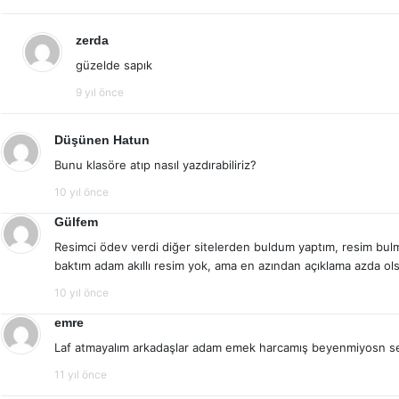
zerda
güzelde sapık
9 yıl önce
Düşünen Hatun
Bunu klasöre atıp nasıl yazdırabiliriz?
10 yıl önce
Gülfem
Resimci ödev verdi diğer sitelerden buldum yaptım, resim bulm
baktım adam akıllı resim yok, ama en azından açıklama azda ols
10 yıl önce
emre
Laf atmayalım arkadaşlar adam emek harcamış beyenmiyosn s
11 yıl önce