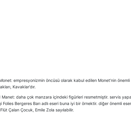
onet: empresyonizmin öncüsü olarak kabul edilen Monet’nin önemli es
ları, Kavaklar’dır.
Manet: daha çok manzara içindeki figürleri resmetmiştir. servis yapa
i Folies Bergeres Barı adlı eseri buna iyi bir örnektir. diğer önemli ese
 Flüt Çalan Çocuk, Emile Zola sayılabilir.