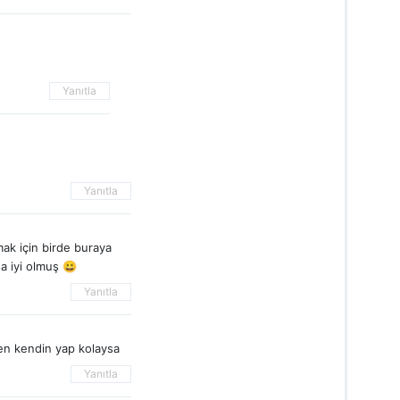
Yanıtla
Yanıtla
ak için birde buraya
a iyi olmuş 😀
Yanıtla
en kendin yap kolaysa
Yanıtla