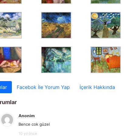
lar
Facebok İle Yorum Yap
İçerik Hakkında
rumlar
Anonim
Bence cok güzel
10 yıl önce