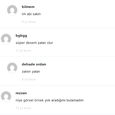
bilmem
tm abi sakin
9 yıl önce
bgbgg
süper desem yalan olur
11 yıl önce
dehade ordan
zaten yalan
9 yıl önce
rezzan
niye görsel örnek yok aradığımı bulamadım
12 yıl önce