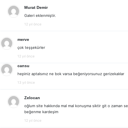
Murat Demir
Galeri eklenmiştir.
12 yıl önce
merve
çok teşşekürler
12 yıl önce
cansu
hepiniz aptalsınız ne bok varsa beğeniyorsunuz gerizekalılar
13 yıl önce
Zelocan
oğlum site hakkında mal mal konuşma siktir git o zaman s
beğenme kardeşim
12 yıl önce