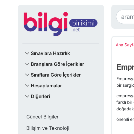
Ana Sayf
Sınavlara Hazırlık
Branşlara Göre İçerikler
Empre
Sınıflara Göre İçerikler
Empresyo
Hesaplamalar
bir sergi
empresyon
Diğerleri
farklı bi
doğadaki
Güncel Bilgiler
önemli em
Bilişim ve Teknoloji