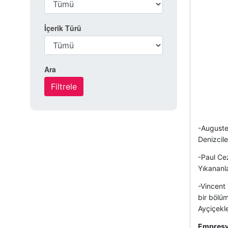
İçerik Türü
Ara
-Auguste 
Denizciler
-Paul Cez
Yıkananla
-Vincent 
bir bölüm
Ayçiçekle
Empresyo