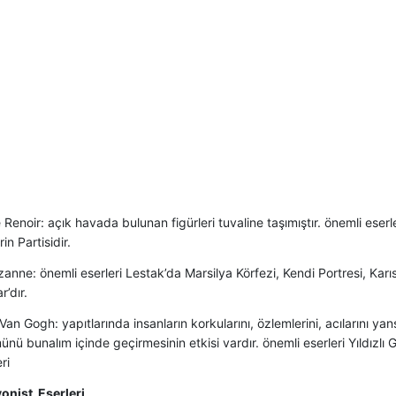
Renoir: açık havada bulunan figürleri tuvaline taşımıştır. önemli eserle
in Partisidir.
anne: önemli eserleri Lestak’da Marsilya Körfezi, Kendi Portresi, Karıs
r’dır.
Van Gogh: yapıtlarında insanların korkularını, özlemlerini, acılarını ya
ünü bunalım içinde geçirmesinin etkisi vardır. önemli eserleri Yıldızlı
ri
nist Eserleri