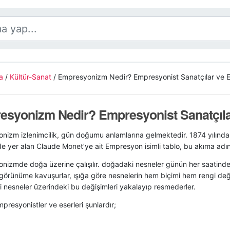
a
/
Kültür-Sanat
/
Empresyonizm Nedir? Empresyonist Sanatçılar ve Es
syonizm Nedir? Empresyonist Sanatçılar
nizm izlenimcilik, gün doğumu anlamlarına gelmektedir. 1874 yılında
de yer alan Claude Monet’ye ait Empresyon isimli tablo, bu akıma adını
izmde doğa üzerine çalışılır. doğadaki nesneler günün her saatinde d
r görünüme kavuşurlar, ışığa göre nesnelerin hem biçimi hem rengi değ
 nesneler üzerindeki bu değişimleri yakalayıp resmederler.
presyonistler ve eserleri şunlardır;