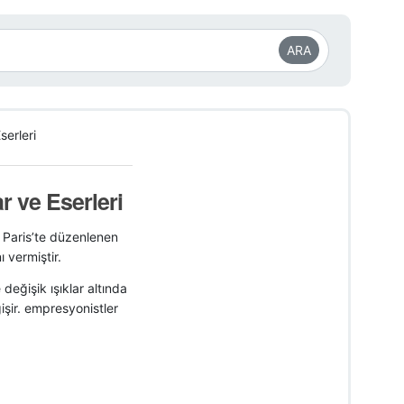
ARA
erleri
 ve Eserleri
 Paris’te düzenlenen
 vermiştir.
eğişik ışıklar altında
işir. empresyonistler