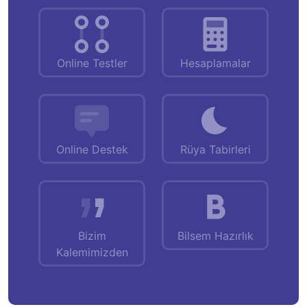
Online Testler
Hesaplamalar
Online Destek
Rüya Tabirleri
Bizim
Bilsem Hazırlık
Kalemimizden