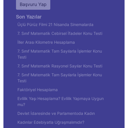
Başvuru Yap
Son Yazılar
Üçlü Pürüz Filmi 21 Nisanda Sinemalarda
7. Sınıf Matematik Cebirsel İfadeler Konu Testi
İller Arası Kilometre Hesaplama
7. Sınıf Matematik Tam Sayılarla İşlemler Konu
Testi
7. Sınıf Matematik Rasyonel Sayılar Konu Testi
7. Sınıf Matematik Tam Sayılarla İşlemler Konu
Testi
Faktöriyel Hesaplama
Evlilik Yaşı Hesaplama? Evlilik Yapmaya Uygun
mu?
Devlet İdaresinde ve Parlamentoda Kadın
Kadınlar Edebiyatla Uğraşmalımıdır?