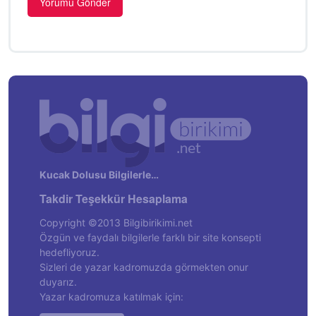
Kucak Dolusu Bilgilerle…
Takdir Teşekkür Hesaplama
Copyright ©2013 Bilgibirikimi.net
Özgün ve faydalı bilgilerle farklı bir site konsepti
hedefliyoruz.
Sizleri de yazar kadromuzda görmekten onur
duyarız.
Yazar kadromuza katılmak için: