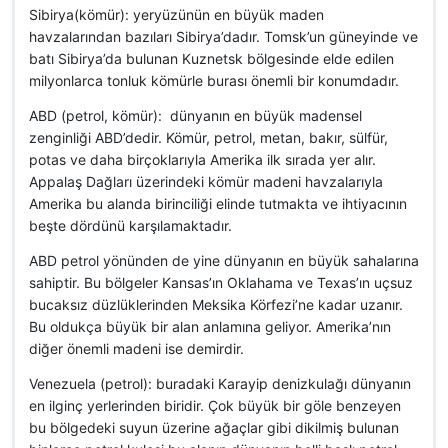
Sibirya(kömür): yeryüzünün en büyük maden
havzalarından bazıları Sibirya’dadır. Tomsk’un güneyinde ve
batı Sibirya’da bulunan Kuznetsk bölgesinde elde edilen
milyonlarca tonluk kömürle burası önemli bir konumdadır.
ABD (petrol, kömür): dünyanın en büyük madensel
zenginliği ABD’dedir. Kömür, petrol, metan, bakır, sülfür,
potas ve daha birçoklarıyla Amerika ilk sırada yer alır.
Appalaş Dağları üzerindeki kömür madeni havzalarıyla
Amerika bu alanda birinciliği elinde tutmakta ve ihtiyacının
beşte dördünü karşılamaktadır.
ABD petrol yönünden de yine dünyanın en büyük sahalarına
sahiptir. Bu bölgeler Kansas’ın Oklahama ve Texas’ın uçsuz
bucaksız düzlüklerinden Meksika Körfezi’ne kadar uzanır.
Bu oldukça büyük bir alan anlamına geliyor. Amerika’nın
diğer önemli madeni ise demirdir.
Venezuela (petrol): buradaki Karayip denizkulağı dünyanın
en ilginç yerlerinden biridir. Çok büyük bir göle benzeyen
bu bölgedeki suyun üzerine ağaçlar gibi dikilmiş bulunan