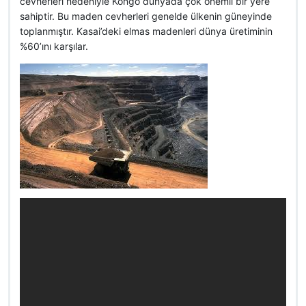
cevherleri nedeniyle Kongo dünyada çok önemli bir yere
sahiptir. Bu maden cevherleri genelde ülkenin güneyinde
toplanmıştır. Kasai’deki elmas madenleri dünya üretiminin
%60’ını karşılar.