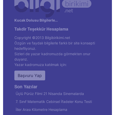
Kucak Dolusu Bilgilerle…
Takdir Teşekkür Hesaplama
Copyright ©2013 Bilgibirikimi.net
Özgün ve faydalı bilgilerle farklı bir site konsepti
hedefliyoruz.
Sizleri de yazar kadromuzda görmekten onur
duyarız.
Yazar kadromuza katılmak için:
Başvuru Yap
Son Yazılar
Üçlü Pürüz Filmi 21 Nisanda Sinemalarda
7. Sınıf Matematik Cebirsel İfadeler Konu Testi
İller Arası Kilometre Hesaplama