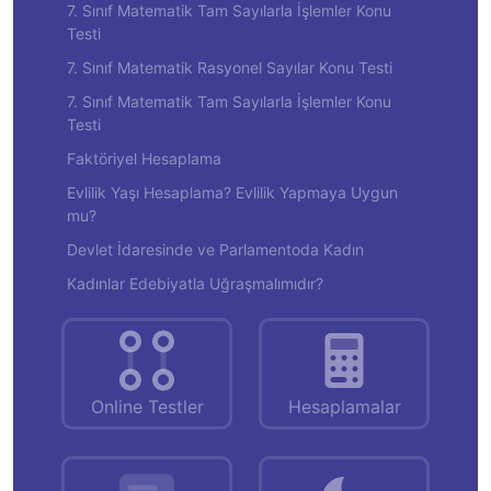
7. Sınıf Matematik Tam Sayılarla İşlemler Konu
Testi
7. Sınıf Matematik Rasyonel Sayılar Konu Testi
7. Sınıf Matematik Tam Sayılarla İşlemler Konu
Testi
Faktöriyel Hesaplama
Evlilik Yaşı Hesaplama? Evlilik Yapmaya Uygun
mu?
Devlet İdaresinde ve Parlamentoda Kadın
Kadınlar Edebiyatla Uğraşmalımıdır?
Online Testler
Hesaplamalar