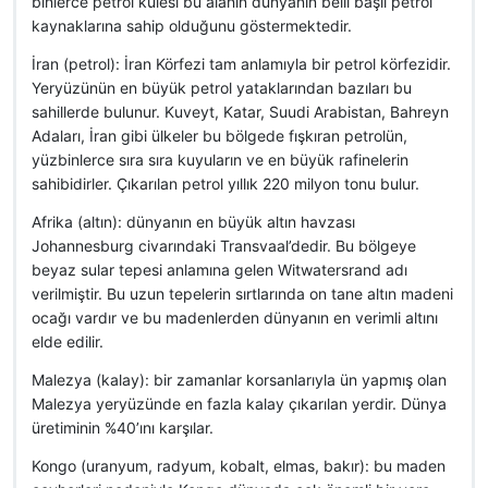
binlerce petrol kulesi bu alanın dünyanın belli başlı petrol
kaynaklarına sahip olduğunu göstermektedir.
İran (petrol): İran Körfezi tam anlamıyla bir petrol körfezidir.
Yeryüzünün en büyük petrol yataklarından bazıları bu
sahillerde bulunur. Kuveyt, Katar, Suudi Arabistan, Bahreyn
Adaları, İran gibi ülkeler bu bölgede fışkıran petrolün,
yüzbinlerce sıra sıra kuyuların ve en büyük rafinelerin
sahibidirler. Çıkarılan petrol yıllık 220 milyon tonu bulur.
Afrika (altın): dünyanın en büyük altın havzası
Johannesburg civarındaki Transvaal’dedir. Bu bölgeye
beyaz sular tepesi anlamına gelen Witwatersrand adı
verilmiştir. Bu uzun tepelerin sırtlarında on tane altın madeni
ocağı vardır ve bu madenlerden dünyanın en verimli altını
elde edilir.
Malezya (kalay): bir zamanlar korsanlarıyla ün yapmış olan
Malezya yeryüzünde en fazla kalay çıkarılan yerdir. Dünya
üretiminin %40’ını karşılar.
Kongo (uranyum, radyum, kobalt, elmas, bakır): bu maden