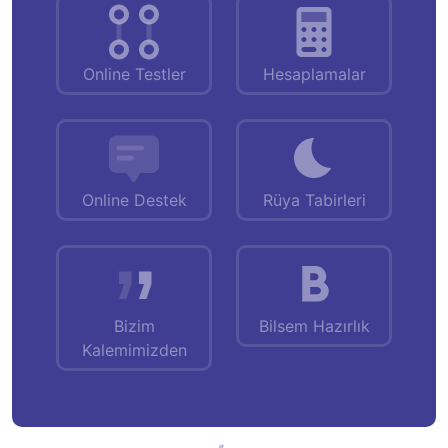
Online Testler
Hesaplamalar
Online Destek
Rüya Tabirleri
Bizim
Bilsem Hazırlık
Kalemimizden