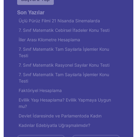
Son Yazılar
Üçlü Pürüz Filmi 21 Nisanda Sinemalarda
7. Sınıf Matematik Cebirsel İfadeler Konu Testi
İller Arası Kilometre Hesaplama
7. Sınıf Matematik Tam Sayılarla İşlemler Konu
Testi
7. Sınıf Matematik Rasyonel Sayılar Konu Testi
7. Sınıf Matematik Tam Sayılarla İşlemler Konu
Testi
Faktöriyel Hesaplama
Evlilik Yaşı Hesaplama? Evlilik Yapmaya Uygun
mu?
Devlet İdaresinde ve Parlamentoda Kadın
Kadınlar Edebiyatla Uğraşmalımıdır?