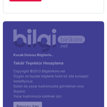
Kucak Dolusu Bilgilerle…
Takdir Teşekkür Hesaplama
Copyright ©2013 Bilgibirikimi.net
Özgün ve faydalı bilgilerle farklı bir site konsepti
hedefliyoruz.
Sizleri de yazar kadromuzda görmekten onur
duyarız.
Yazar kadromuza katılmak için:
Başvuru Yap