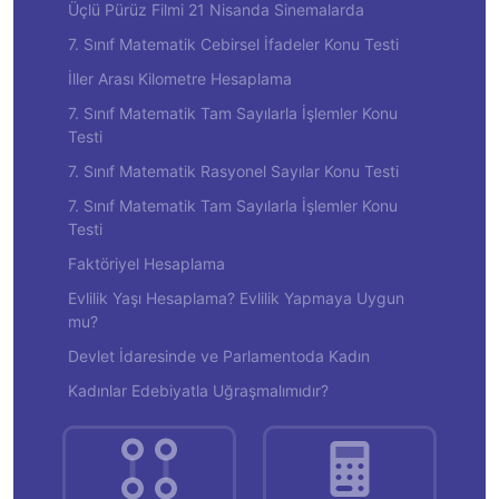
Üçlü Pürüz Filmi 21 Nisanda Sinemalarda
7. Sınıf Matematik Cebirsel İfadeler Konu Testi
İller Arası Kilometre Hesaplama
7. Sınıf Matematik Tam Sayılarla İşlemler Konu
Testi
7. Sınıf Matematik Rasyonel Sayılar Konu Testi
7. Sınıf Matematik Tam Sayılarla İşlemler Konu
Testi
Faktöriyel Hesaplama
Evlilik Yaşı Hesaplama? Evlilik Yapmaya Uygun
mu?
Devlet İdaresinde ve Parlamentoda Kadın
Kadınlar Edebiyatla Uğraşmalımıdır?