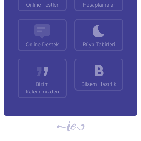
Online Testler
Hesaplamalar
Online Destek
Rüya Tabirleri
Bizim
Bilsem Hazırlık
Kalemimizden