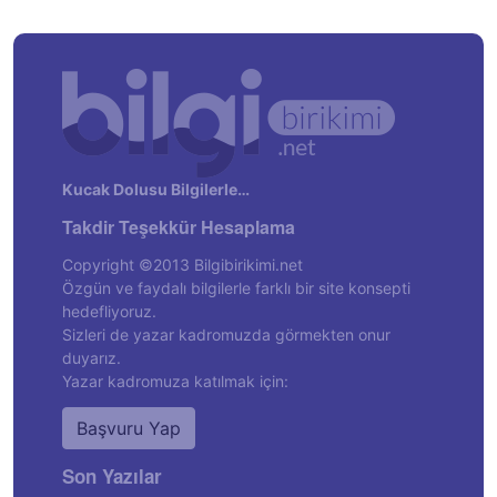
Kucak Dolusu Bilgilerle…
Takdir Teşekkür Hesaplama
Copyright ©2013 Bilgibirikimi.net
Özgün ve faydalı bilgilerle farklı bir site konsepti
hedefliyoruz.
Sizleri de yazar kadromuzda görmekten onur
duyarız.
Yazar kadromuza katılmak için:
Başvuru Yap
Son Yazılar