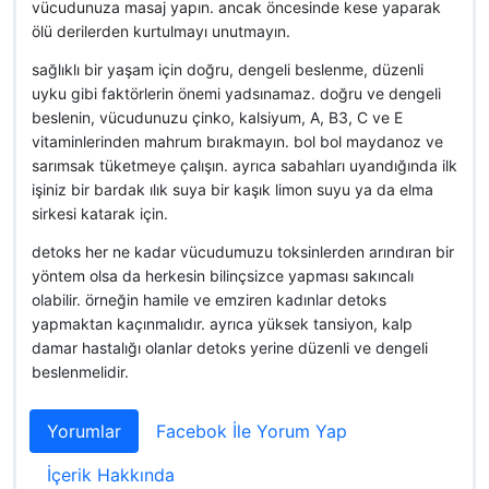
vücudunuza masaj yapın. ancak öncesinde kese yaparak
ölü derilerden kurtulmayı unutmayın.
sağlıklı bir yaşam için doğru, dengeli beslenme, düzenli
uyku gibi faktörlerin önemi yadsınamaz. doğru ve dengeli
beslenin, vücudunuzu çinko, kalsiyum, A, B3, C ve E
vitaminlerinden mahrum bırakmayın. bol bol maydanoz ve
sarımsak tüketmeye çalışın. ayrıca sabahları uyandığında ilk
işiniz bir bardak ılık suya bir kaşık limon suyu ya da elma
sirkesi katarak için.
detoks her ne kadar vücudumuzu toksinlerden arındıran bir
yöntem olsa da herkesin bilinçsizce yapması sakıncalı
olabilir. örneğin hamile ve emziren kadınlar detoks
yapmaktan kaçınmalıdır. ayrıca yüksek tansiyon, kalp
damar hastalığı olanlar detoks yerine düzenli ve dengeli
beslenmelidir.
Yorumlar
Facebok İle Yorum Yap
İçerik Hakkında