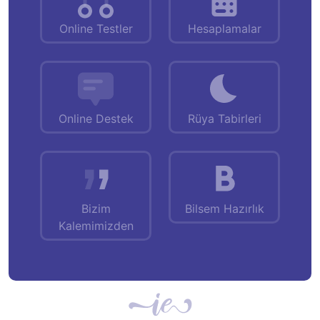
Online Testler
Hesaplamalar
Online Destek
Rüya Tabirleri
Bizim
Bilsem Hazırlık
Kalemimizden