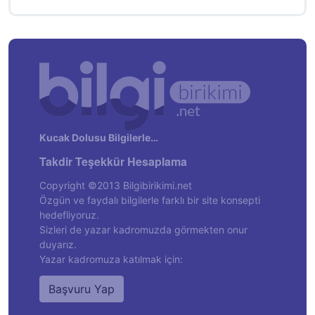
Kucak Dolusu Bilgilerle…
Takdir Teşekkür Hesaplama
Copyright ©2013 Bilgibirikimi.net
Özgün ve faydalı bilgilerle farklı bir site konsepti
hedefliyoruz.
Sizleri de yazar kadromuzda görmekten onur
duyarız.
Yazar kadromuza katılmak için:
Başvuru Yap