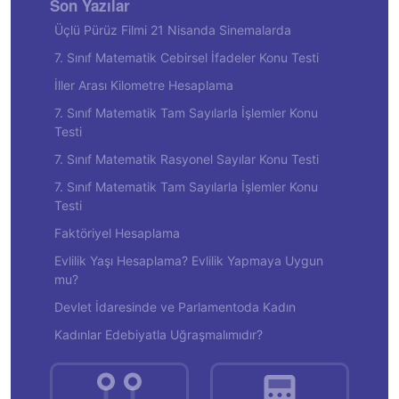
Son Yazılar
Üçlü Pürüz Filmi 21 Nisanda Sinemalarda
7. Sınıf Matematik Cebirsel İfadeler Konu Testi
İller Arası Kilometre Hesaplama
7. Sınıf Matematik Tam Sayılarla İşlemler Konu
Testi
7. Sınıf Matematik Rasyonel Sayılar Konu Testi
7. Sınıf Matematik Tam Sayılarla İşlemler Konu
Testi
Faktöriyel Hesaplama
Evlilik Yaşı Hesaplama? Evlilik Yapmaya Uygun
mu?
Devlet İdaresinde ve Parlamentoda Kadın
Kadınlar Edebiyatla Uğraşmalımıdır?