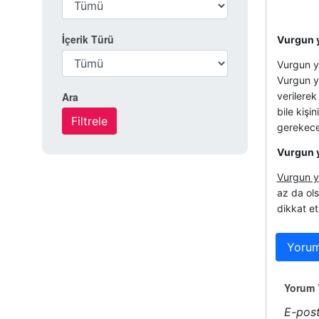
İçerik Türü
Vurgun y
Vurgun yi
Vurgun ye
Ara
verilerek
bile kişin
gerekece
Vurgun 
Vurgun 
az da ols
dikkat e
Yorum
Yorum Y
E-post