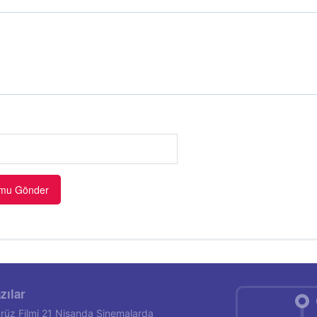
zılar
rüz Filmi 21 Nisanda Sinemalarda