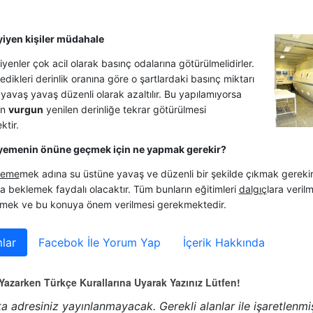
iyen kişiler müdahale
yenler çok acil olarak basınç odalarına götürülmelidirler.
dikleri derinlik oranına göre o şartlardaki basınç miktarı
 yavaş yavaş düzenli olarak azaltılır. Bu yapılamıyorsa
in
vurgun
yenilen derinliğe tekrar götürülmesi
ktir.
yemenin önüne geçmek için ne yapmak gerekir?
yeme
mek adına su üstüne yavaş ve düzenli bir şekilde çıkmak gerekir
a beklemek faydalı olacaktır. Tüm bunların eğitimleri
dalgıç
lara veril
tmek ve bu konuya önem verilmesi gerekmektedir.
lar
Facebok İle Yorum Yap
İçerik Hakkında
azarken Türkçe Kurallarına Uyarak Yazınız Lütfen!
a adresiniz yayınlanmayacak.
Gerekli alanlar
ile işaretlenmi