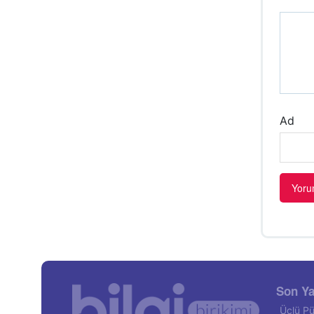
Ad
Son Ya
Üçlü Pü