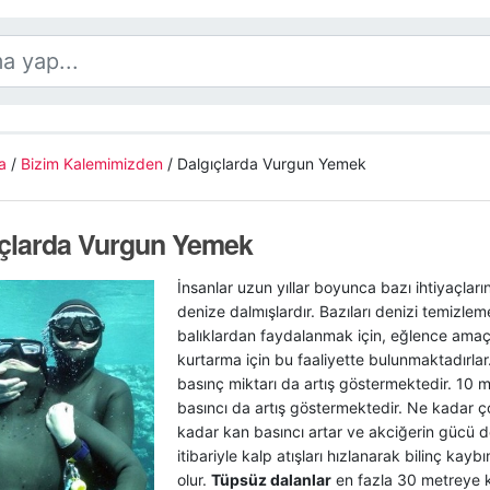
a
/
Bizim Kalemimizden
/
Dalgıçlarda Vurgun Yemek
ıçlarda Vurgun Yemek
İnsanlar uzun yıllar boyunca bazı ihtiyaçların
denize dalmışlardır. Bazıları denizi temizleme
balıklardan faydalanmak için, eğlence amaçl
kurtarma için bu faaliyette bulunmaktadırlar.
basınç miktarı da artış göstermektedir. 10 
basıncı da artış göstermektedir. Ne kadar çok
kadar kan basıncı artar ve akciğerin gücü d
itibariyle kalp atışları hızlanarak bilinç kayb
olur.
Tüpsüz dalanlar
en fazla 30 metreye ka