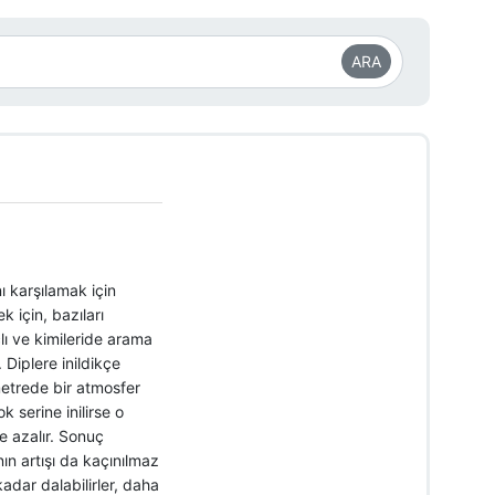
ARA
ı karşılamak için
k için, bazıları
ı ve kimileride arama
 Diplere inildikçe
metrede bir atmosfer
 serine inilirse o
e azalır. Sonuç
ının artışı da kaçınılmaz
dar dalabilirler, daha