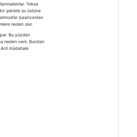
lanmalıdırlar. Yoksa
ı bir şekilde su üstüne
en atmosfer basıncından
mlere neden olur.
apar. Bu yüzden
ğa neden verir. Bundan
 Acil müdahale