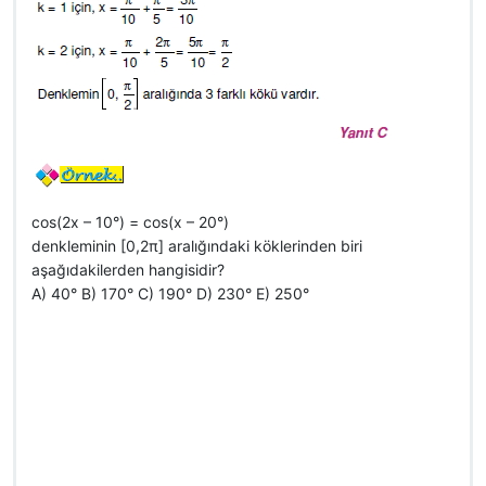
cos(2x – 10°) = cos(x – 20°)
denkleminin [0,2π] aralığındaki köklerinden biri
aşağıdakilerden hangisidir?
A) 40° B) 170° C) 190° D) 230° E) 250°