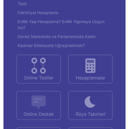
Testi
Faktöriyel Hesaplama
Evlilik Yaşı Hesaplama? Evlilik Yapmaya Uygun
mu?
Devlet İdaresinde ve Parlamentoda Kadın
Kadınlar Edebiyatla Uğraşmalımıdır?
Online Testler
Hesaplamalar
Online Destek
Rüya Tabirleri