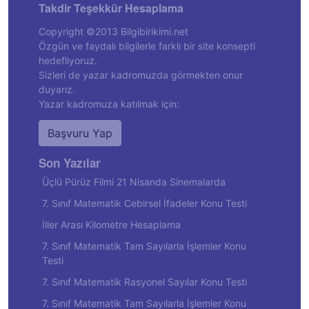
Takdir Teşekkür Hesaplama
Copyright ©2013 Bilgibirikimi.net
Özgün ve faydalı bilgilerle farklı bir site konsepti
hedefliyoruz.
Sizleri de yazar kadromuzda görmekten onur
duyarız.
Yazar kadromuza katılmak için:
Başvuru Yap
Son Yazılar
Üçlü Pürüz Filmi 21 Nisanda Sinemalarda
7. Sınıf Matematik Cebirsel İfadeler Konu Testi
İller Arası Kilometre Hesaplama
7. Sınıf Matematik Tam Sayılarla İşlemler Konu
Testi
7. Sınıf Matematik Rasyonel Sayılar Konu Testi
7. Sınıf Matematik Tam Sayılarla İşlemler Konu