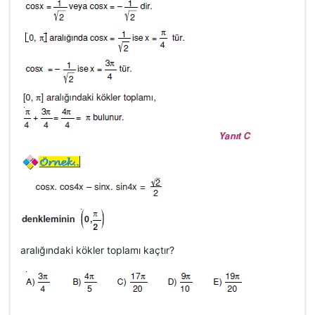
aralığındaki kökler toplamı kaçtır?