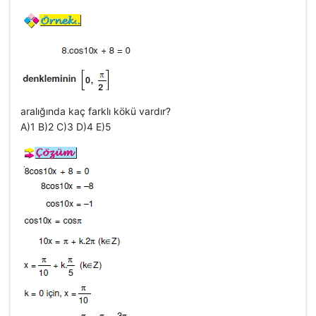
aralığında kaç farklı kökü vardır?
A)1 B)2 C)3 D)4 E)5