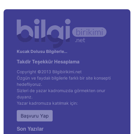
Kucak Dolusu Bilgilerle…
Takdir Teşekkür Hesaplama
Copyright ©2013 Bilgibirikimi.net
Özgün ve faydalı bilgilerle farklı bir site konsepti
hedefliyoruz.
Sizleri de yazar kadromuzda görmekten onur
duyarız.
Yazar kadromuza katılmak için:
Başvuru Yap
Son Yazılar