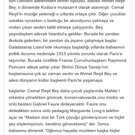
son Osmanlı ailelerinden birinin oğluydu. Babası Ahmet Reşit
Bey, o dönemde Kudüs’e mutasarrıf olarak atanmıştı. Cemal
Reşit’in müziğe yeteneği o yıllarda ortaya çıktı. Diğer çocuklar
sokakta oynarken o bulduğu bir akordiyonu çalmaya ve
ondan çıkan sesleri taklit etmeye çalışıyordu. Beş
yaşındayken ailecek İstanbul’a geldiler. Burada bir yandan
ilkokula giderken, bir yandan da piyano çalışmaya başlar.
Galatasaray Lisesi’nde okumaya başladığı yıllarda babasının
politik durumu nedeniyle 1913 yılında zorunlu olarak Paris’e
taşınırlar. Burada özellikle Fransa Cumuhurbaşkanı Raymond
Poincare aileye sahip çıkar. Birinci Dünya Savaşı’nın
başlamasına çok az zaman vardır ve Ahmet Reşit Bey ve
ailesi dünyanın kültür başkenti Paris’te yaşamaya
başlarlar. Cemal Reşit Bey daha çocuk yaşlarında Mahler’i
orkestra yönetirken görecek, konservatuvarda onu müdür ve
ünlü besteci Gabriel Faure dinleyecektir. Faure onu
dinledikten sonra ünlü pedagog Marguerite Long’a telefon
açar ve “Madam size bir Türk çocuğu gönderiyorum ve hiçbir
şey söylemiyorum, kendiniz göreceksiniz” der. Sonra
babasına dönerek “Oğlunuz hayatta müzikten başka hiçbir