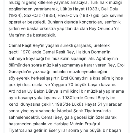
müziğini geniş kitlelere yaymak amacıyla, Türk halk müziği
ezgilerinden yararlanarak, Lüküs Hayat (1933), Deli Dolu
(1934), Saz-Caz (1935), Hava-Cıva (1937) gibi çok sevilen
operetler besteledi. Bunların dışında konçertoları, senfonik
şiirleri ve başka orkestra yapıtları da olan Rey Onuncu Yıl
Marşı’nın da bestecisidir.
Cemal Reşit Rey’in yaşamı sürekli çalışarak, üreterek
geçti. 1970’lerde Cemal Reşit Rey, Haldun Dormen’in
sahneye koyacağı bir müzikalin siparişini alır. Ağabeyinin
ölümünden sonra müzikal yazmamaya karar veren Rey, Erol
Günaydın’ın yazacağı metinleri müzikleyebileceğini
söyleyerek herkesi şaşırtır. Erol Günaydın’la kısa süre içinde
çok iyi dost olurlar ve Yaygara 70 büyük başarı kazanır.
Ardından Uy Balon Dünya isimli ikinci bir müzikal yapılır ama
aynı başarıyı yakalayamaz. 1980’lerde Cemal Bey iyice
kendi dünyasına çekilir. 1985’de Lüküs Hayat 51 yıl aradan
sonra yine aynı sahnede İstanbul Şehir Tiyatrosu’nda
sahnelenecektir. Cemal Bey, gala gecesi için özel olarak
hastaneden çıkarılır ve Harbiye Muhsin Ertuğrul
Tiyatrosu’na getirilir. Eser yıllar sonra yine büyük bir başarı