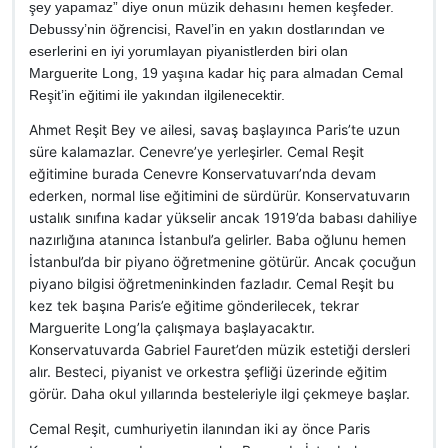
şey yapamaz” diye onun müzik dehasını hemen keşfeder.
Debussy’nin öğrencisi, Ravel’in en yakın dostlarından ve
eserlerini en iyi yorumlayan piyanistlerden biri olan
Marguerite Long, 19 yaşına kadar hiç para almadan Cemal
Reşit’in eğitimi ile yakından ilgilenecektir.
Ahmet Reşit Bey ve ailesi, savaş başlayınca Paris’te uzun
süre kalamazlar. Cenevre’ye yerleşirler. Cemal Reşit
eğitimine burada Cenevre Konservatuvarı’nda devam
ederken, normal lise eğitimini de sürdürür. Konservatuvarın
ustalık sınıfına kadar yükselir ancak 1919’da babası dahiliye
nazırlığına atanınca İstanbul’a gelirler. Baba oğlunu hemen
İstanbul’da bir piyano öğretmenine götürür. Ancak çocuğun
piyano bilgisi öğretmeninkinden fazladır. Cemal Reşit bu
kez tek başına Paris’e eğitime gönderilecek, tekrar
Marguerite Long’la çalışmaya başlayacaktır.
Konservatuvarda Gabriel Fauret’den müzik estetiği dersleri
alır. Besteci, piyanist ve orkestra şefliği üzerinde eğitim
görür. Daha okul yıllarında besteleriyle ilgi çekmeye başlar.
Cemal Reşit, cumhuriyetin ilanından iki ay önce Paris