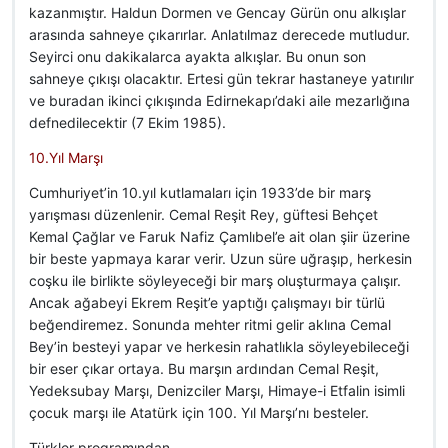
kazanmıştır. Haldun Dormen ve Gencay Gürün onu alkışlar
arasında sahneye çıkarırlar. Anlatılmaz derecede mutludur.
Seyirci onu dakikalarca ayakta alkışlar. Bu onun son
sahneye çıkışı olacaktır. Ertesi gün tekrar hastaneye yatırılır
ve buradan ikinci çıkışında Edirnekapı’daki aile mezarlığına
defnedilecektir (7 Ekim 1985).
10.Yıl Marşı
Cumhuriyet’in 10.yıl kutlamaları için 1933’de bir marş
yarışması düzenlenir. Cemal Reşit Rey, güftesi Behçet
Kemal Çağlar ve Faruk Nafiz Çamlıbel’e ait olan şiir üzerine
bir beste yapmaya karar verir. Uzun süre uğraşıp, herkesin
coşku ile birlikte söyleyeceği bir marş oluşturmaya çalışır.
Ancak ağabeyi Ekrem Reşit’e yaptığı çalışmayı bir türlü
beğendiremez. Sonunda mehter ritmi gelir aklına Cemal
Bey’in besteyi yapar ve herkesin rahatlıkla söyleyebileceği
bir eser çıkar ortaya. Bu marşın ardından Cemal Reşit,
Yedeksubay Marşı, Denizciler Marşı, Himaye-i Etfalin isimli
çocuk marşı ile Atatürk için 100. Yıl Marşı’nı besteler.
Türkler programından