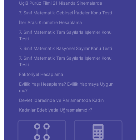
Üçlü Pürüz Filmi 21 Nisanda Sinemalarda
7. Sınıf Matematik Cebirsel İfadeler Konu Testi
İller Arası Kilometre Hesaplama
7. Sınıf Matematik Tam Sayılarla İşlemler Konu
Testi
7. Sınıf Matematik Rasyonel Sayılar Konu Testi
7. Sınıf Matematik Tam Sayılarla İşlemler Konu
Testi
Faktöriyel Hesaplama
Evlilik Yaşı Hesaplama? Evlilik Yapmaya Uygun
mu?
Devlet İdaresinde ve Parlamentoda Kadın
Kadınlar Edebiyatla Uğraşmalımıdır?