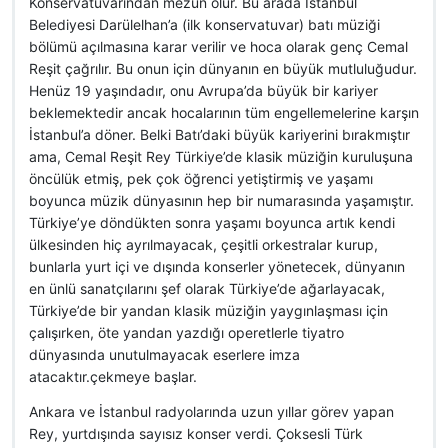
Konservatuvarından mezun olur. Bu arada İstanbul
Belediyesi Darülelhan’a (ilk konservatuvar) batı müziği
bölümü açılmasına karar verilir ve hoca olarak genç Cemal
Reşit çağrılır. Bu onun için dünyanın en büyük mutluluğudur.
Henüz 19 yaşındadır, onu Avrupa’da büyük bir kariyer
beklemektedir ancak hocalarının tüm engellemelerine karşın
İstanbul’a döner. Belki Batı’daki büyük kariyerini bırakmıştır
ama, Cemal Reşit Rey Türkiye’de klasik müziğin kuruluşuna
öncülük etmiş, pek çok öğrenci yetiştirmiş ve yaşamı
boyunca müzik dünyasının hep bir numarasında yaşamıştır.
Türkiye’ye döndükten sonra yaşamı boyunca artık kendi
ülkesinden hiç ayrılmayacak, çeşitli orkestralar kurup,
bunlarla yurt içi ve dışında konserler yönetecek, dünyanın
en ünlü sanatçılarını şef olarak Türkiye’de ağarlayacak,
Türkiye’de bir yandan klasik müziğin yaygınlaşması için
çalışırken, öte yandan yazdığı operetlerle tiyatro
dünyasında unutulmayacak eserlere imza
atacaktır.çekmeye başlar.
Ankara ve İstanbul radyolarında uzun yıllar görev yapan
Rey, yurtdışında sayısız konser verdi. Çoksesli Türk