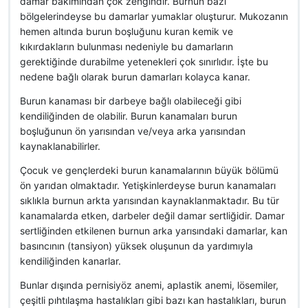
damar bakımından çok zengindir. Burnun bazı
bölgelerindeyse bu damarlar yumaklar oluşturur. Mukozanın
hemen altında burun boşluğunu kuran kemik ve
kıkırdakların bulunması nedeniyle bu damarların
gerektiğinde durabilme yetenekleri çok sınırlıdır. İşte bu
nedene bağlı olarak burun damarları kolayca kanar.
Burun kanaması bir darbeye bağlı olabileceği gibi
kendiliğinden de olabilir. Burun kanamaları burun
boşluğunun ön yarısından ve/veya arka yarısından
kaynaklanabilirler.
Çocuk ve gençlerdeki burun kanamalarının büyük bölümü
ön yarıdan olmaktadır. Yetişkinlerdeyse burun kanamaları
sıklıkla burnun arkta yarısından kaynaklanmaktadır. Bu tür
kanamalarda etken, darbeler değil damar sertliğidir. Damar
sertliğinden etkilenen burnun arka yarısındaki damarlar, kan
basıncının (tansiyon) yüksek oluşunun da yardımıyla
kendiliğinden kanarlar.
Bunlar dışında pernisiyöz anemi, aplastik anemi, lösemiler,
çeşitli pıhtılaşma hastalıkları gibi bazı kan hastalıkları, burun