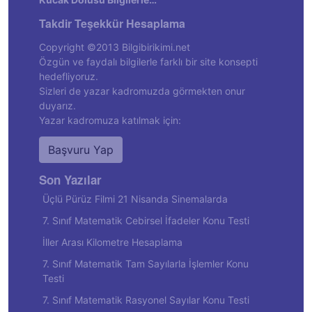
Takdir Teşekkür Hesaplama
Copyright ©2013 Bilgibirikimi.net
Özgün ve faydalı bilgilerle farklı bir site konsepti
hedefliyoruz.
Sizleri de yazar kadromuzda görmekten onur
duyarız.
Yazar kadromuza katılmak için:
Başvuru Yap
Son Yazılar
Üçlü Pürüz Filmi 21 Nisanda Sinemalarda
7. Sınıf Matematik Cebirsel İfadeler Konu Testi
İller Arası Kilometre Hesaplama
7. Sınıf Matematik Tam Sayılarla İşlemler Konu
Testi
7. Sınıf Matematik Rasyonel Sayılar Konu Testi