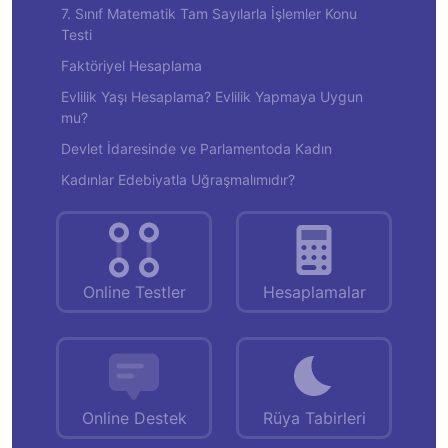
7. Sınıf Matematik Tam Sayılarla İşlemler Konu
Testi
Faktöriyel Hesaplama
Evlilik Yaşı Hesaplama? Evlilik Yapmaya Uygun
mu?
Devlet İdaresinde ve Parlamentoda Kadın
Kadınlar Edebiyatla Uğraşmalımıdır?
Online Testler
Hesaplamalar
Online Destek
Rüya Tabirleri