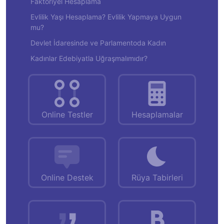
Faktöriyel Hesaplama
Evlilik Yaşı Hesaplama? Evlilik Yapmaya Uygun
mu?
Devlet İdaresinde ve Parlamentoda Kadın
Kadınlar Edebiyatla Uğraşmalımıdır?
Online Testler
Hesaplamalar
Online Destek
Rüya Tabirleri