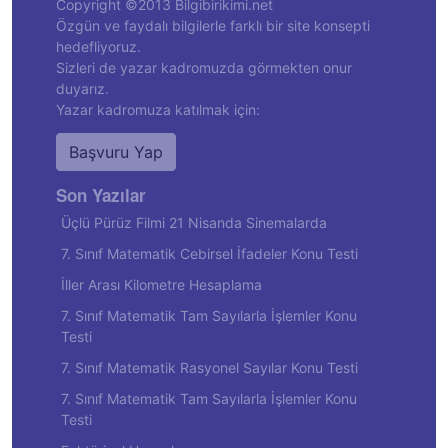
Copyright ©2013 Bilgibirikimi.net
Özgün ve faydalı bilgilerle farklı bir site konsepti
hedefliyoruz.
Sizleri de yazar kadromuzda görmekten onur
duyarız.
Yazar kadromuza katılmak için:
Başvuru Yap
Son Yazılar
Üçlü Pürüz Filmi 21 Nisanda Sinemalarda
7. Sınıf Matematik Cebirsel İfadeler Konu Testi
İller Arası Kilometre Hesaplama
7. Sınıf Matematik Tam Sayılarla İşlemler Konu
Testi
7. Sınıf Matematik Rasyonel Sayılar Konu Testi
7. Sınıf Matematik Tam Sayılarla İşlemler Konu
Testi