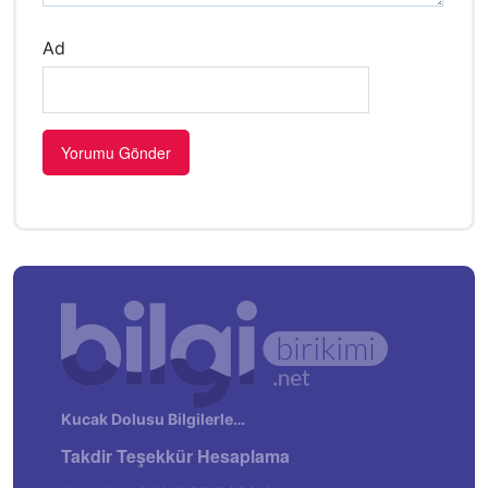
Ad
Kucak Dolusu Bilgilerle…
Takdir Teşekkür Hesaplama