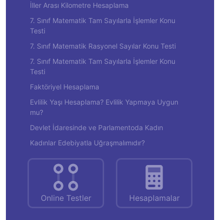
İller Arası Kilometre Hesaplama
7. Sınıf Matematik Tam Sayılarla İşlemler Konu
Testi
7. Sınıf Matematik Rasyonel Sayılar Konu Testi
7. Sınıf Matematik Tam Sayılarla İşlemler Konu
Testi
Faktöriyel Hesaplama
Evlilik Yaşı Hesaplama? Evlilik Yapmaya Uygun
mu?
Devlet İdaresinde ve Parlamentoda Kadın
Kadınlar Edebiyatla Uğraşmalımıdır?
Online Testler
Hesaplamalar