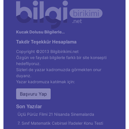
Kucak Dolusu Bilgilerle…
Takdir Teşekkür Hesaplama
Copyright ©2013 Bilgibirikimi.net
Özgün ve faydalı bilgilerle farklı bir site konsepti
hedefliyoruz.
Sizleri de yazar kadromuzda görmekten onur
duyarız.
Yazar kadromuza katılmak için:
Başvuru Yap
Son Yazılar
Üçlü Pürüz Filmi 21 Nisanda Sinemalarda
7. Sınıf Matematik Cebirsel İfadeler Konu Testi