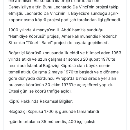
ele alınmıştır. Bu konuda ilk proje Licardo adlı bir
Cenevizli’ye aittir. Bunu Leonardo Da Vinci’nin projesi takip
etmiştir. Leonardo Da Vinci’nin II. Bayezid’e sunduğu açılır-
kapanır asma köprü projesi padişah tarafından ilgi görmedi.
1900 yılında Almanya’nın II. Abdülhamit’e sunduğu
“Hamidiye Köprüsü” projesi, Amerikalı mühendis Frederich
Strom’un “Tünel-i Bahri” projesi de hayata geçirilmedi.
Boğaziçi Köprüsü konusunda ilk ciddi ve bilimsel adım 1953
yılında atıldı ve uzun çalışmalar sonucu 20 şubat 1970’te
resmi adı İstanbul Boğaziçi Köprüsü olan büyük eserin
temeli atıldı. Çalışma 2 mayıs 1970’te başladı ve o döneme
göre dünyada dördüncü Avrupa’da birinci sırada yer alan
bu asma köprünün 30 ekim 1973’te açılış töreni yapıldı.
Ertesi gün ise köprü trafiğe açıldı.
Köprü Hakkında Rakamsal Bilgiler:
-Boğaziçi Köprüsü 1700 iş gününde tamamlandı
-günde ortalama 35 mühendis, 400 işçi çalıştı