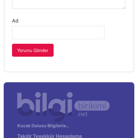
Ad
Kucak Dolusu Bilgilerle…
Takdir Teşekkür Hesaplama