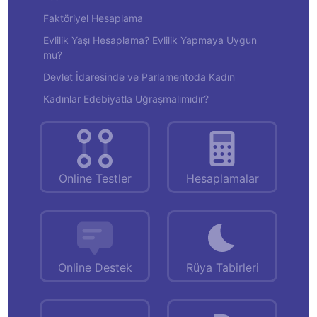
Faktöriyel Hesaplama
Evlilik Yaşı Hesaplama? Evlilik Yapmaya Uygun
mu?
Devlet İdaresinde ve Parlamentoda Kadın
Kadınlar Edebiyatla Uğraşmalımıdır?
Online Testler
Hesaplamalar
Online Destek
Rüya Tabirleri